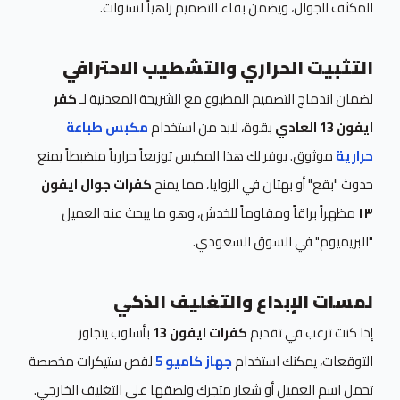
المكثف للجوال، ويضمن بقاء التصميم زاهياً لسنوات.
التثبيت الحراري والتشطيب الاحترافي
لضمان اندماج التصميم المطبوع مع الشريحة المعدنية لـ
كفر
ايفون 13 العادي
بقوة، لابد من استخدام
مكبس طباعة
حرارية
موثوق. يوفر لك هذا المكبس توزيعاً حرارياً منضبطاً يمنع
حدوث "بقع" أو بهتان في الزوايا، مما يمنح
كفرات جوال ايفون
١٣
مظهراً براقاً ومقاوماً للخدش، وهو ما يبحث عنه العميل
"البريميوم" في السوق السعودي.
لمسات الإبداع والتغليف الذكي
إذا كنت ترغب في تقديم
كفرات ايفون 13
بأسلوب يتجاوز
التوقعات، يمكنك استخدام
جهاز كاميو 5
لقص ستيكرات مخصصة
تحمل اسم العميل أو شعار متجرك ولصقها على التغليف الخارجي.