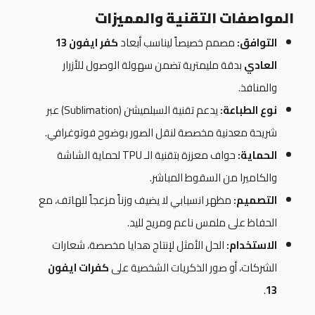
المواصفات التقنية والمميزات
التوافق:
مصمم خصيصاً ليناسب أبعاد
كفر ايفون 13
العادي
بدقة مليمترية تضمن سهولة الوصول للأزرار
والمنافذ.
نوع الطباعة:
يدعم تقنية السبلميشن (Sublimation) عبر
شريحة معدنية مخصصة لنقل الصور بوضوح فوتوغرافي.
الحماية:
حواف معززة بتقنية الـ TPU لحماية الشاشة
والكاميرا من السقوط المباشر.
التصميم:
مظهر انسيابي لا يضيف وزناً مزعجاً للهاتف، مع
الحفاظ على ملمس ناعم ومريح لليد.
الاستخدام:
الحل الأمثل لإنتاج هدايا مخصصة، شعارات
الشركات، أو صور الذكريات الشخصية على
كفرات ايفون
.
13