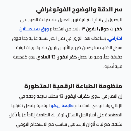
سر الدقة والوضوح الفوتوغرافي
للوصول إلى نتائج احترافية تبهر العميل عند طباعة الصور على
كفرات جوال ايفون ١٣
، لابد من استخدام
ورق سبلميشن
احترافي
. يساعدك هذا الورق في نقل الحبر بنسبة عالية جداً فوق
سطح الكفر، مما يضمن ظهور الألوان بتباين حاد وتدرجات لونية
دقيقة جداً، وهو ما يجعل
كفر ايفون 13 العادي
يبدو كقطعة
فنية أصلية.
منظومة الطباعة الرقمية المتطورة
إن التميز في سوق
كفرات ايفون 13
يتطلب سرعة ودقة في
الإنتاج؛ ولذا نوصي باستخدام
طابعة ريكو
الرقمية. بفضل تقنيتها
المعتمدة على أحبار الجيل السائل، توفر لك الطابعة إنتاجاً غزيراً بأقل
تكلفة، مع ثبات ألوان لا يضاهى يتناسب مع الاستخدام اليومي