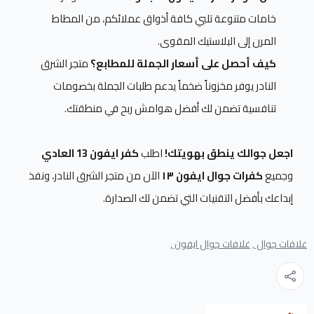
خامات متنوعة تلبي كافة أذواق عملائكم، من المطاط
المرن إلى البلاستيك المقوى.
كيف أحصل على أسعار الجملة للمطابع؟
متجر الشرق
النادر يوفر مخزوناً ضخماً يدعم طلبات الجملة بخصومات
تنافسية تضمن لك أفضل هوامش ربح في منطقتك.
اجعل جوالك ينطق بهويتك!
اطلب
كفر ايفون 13 العادي
وجميع
كفرات جوال ايفون ١٣
الآن من متجر الشرق النادر، ونفذ
إبداعك بأفضل التقنيات التي تضمن لك الصدارة.
غلافات جوال ,
غلافات جوال ايفون ,