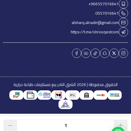
+966557016641
0557016641
alsharq.alnadir@gmail.com
https://t.me/shrooqestcom
الحقوق محفوظة | 2026
الشرق النادر بيع مستلزمات طباعة حرارية