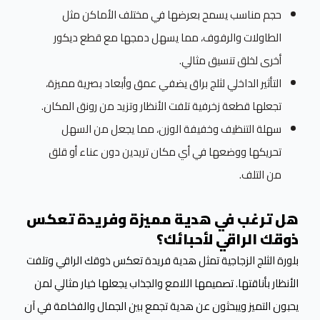
حجم مناسب يسمح بعرضها في مختلف الأماكن مثل
الطاولات والرفوف، مما يسهل دمجها مع قطع ديكور
أخرى لخلق تنسيق مثالي.
التأثير الداخلي لثلج براق يضفي عمق وأبعاد بصرية مميزة،
تجعلها قطعة زخرفية تلفت الأنظار وتزيد من رونق المكان.
سهلة التنظيف وخفيفة الوزن، مما يجعل من السهل
تحريكها ووضعها في أي مكان تريدين دون عناء أو قلق
من التلف.
هل ترغب في هدية مميزة وفريدة تعكس
ذوقك الراقي لأحبائك؟
بلورة الثلج الزجاجية تمثل هدية فريدة تعكس ذوقك الراقي وتلفت
الأنظار بأناقتها. تصميمها اللامع والجذاب يجعلها خيار مثالي لمن
يحبون التميز ويبحثون عن هدية تجمع بين الجمال والفخامة في آن