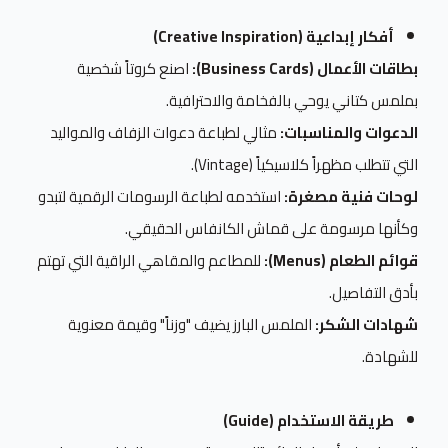
أفكار إبداعية (Creative Inspiration)
بطاقات الأعمال (Business Cards):
اصنع كروتاً شخصية
بملمس كتاني يوحي بالفخامة والاحترافية.
الدعوات والمناسبات:
مثالي لطباعة دعوات الزفاف والمواليد
التي تتطلب مظهراً كلاسيكياً (Vintage).
لوحات فنية مصغرة:
استخدمه لطباعة الرسومات الرقمية لتبدو
وكأنها مرسومة على قماش الكانفاس الحقيقي.
قوائم الطعام (Menus):
للمطاعم والمقاهي الراقية التي تهتم
بأدق التفاصيل.
شهادات الشكر:
الملمس البارز يضيف "وزناً" وقيمة معنوية
للشهادة.
طريقة الاستخدام (Guide)