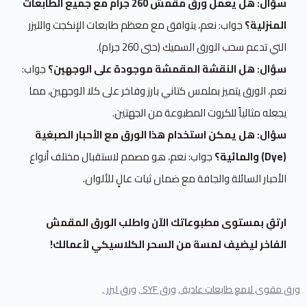
سؤال: هل يعمل ورق مقمش 260 جرام مع جميع الطابعات
المنزلية؟
جواب: نعم، يتوافق مع معظم طابعات الإنكجت والليزر
التي تدعم سحب الورق السميك (حتى 260 جرام).
سؤال: هل النقشة المقمشة موجودة على الوجهين؟
جواب:
نعم، الورق يتميز بملمس كتاني بارز وفاخر على كلا الوجهين، مما
يجعله مثالياً للكروت المطبوعة من الجهتين.
سؤال: هل يمكن استخدام هذا الورق مع الأحبار الصبغية
(Dye) والمائية؟
جواب: نعم، هو مصمم لاستقبال مختلف أنواع
الأحبار السائلة والجافة مع ضمان ثبات عالٍ للألوان.
ارتقِ بمستوى مطبوعاتك الآن واطلب الورق المقمش
الفاخر ليضيف لمسة من السحر الكلاسيكي لأعمالك!
ورق مقوى لامع طابعات عادية ,
ورق SYF ,
ورق ليزر ,