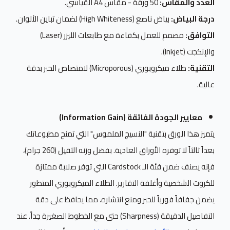
العدد والمقاس:
50 ورقة - مقاس A4 القياسي.
درجة البياض:
بياض ناصع (High Whiteness) لضمان تباين الألوان.
التوافق:
مصمم للعمل بكفاءة مع طابعات الليزر (Laser)
والإنكجت (Inkjet).
التقنية:
طلاء ميكروبوري (Microporous) لامتصاص الحبر بدقة
عالية.
معايير الجودة الفائقة (Information Gain)
يتميز هذا الورق بتقنية "النسيج الملموس" التي تمنح مطبوعاتك
بعداً ثالثاً لا توفره الأوراق العادية. بفضل وزنه الثقيل (260 جرام)،
فإنه يصنف ضمن فئة الـ Cardstock التي توفر صلابة ممتازة
للكروت الشخصية وأغلفة التقارير. الطلاء الميكروبوري المتطور
يضمن جفافاً فورياً للحبر ومنع انتشاره، مما يحافظ على دقة
التفاصيل الدقيقة (Sharpness) حتى مع الخطوط الصغيرة جداً. عند