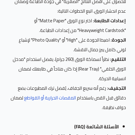
للحصول على أفضل النتائج "الصفرية" في جودة الطباعة وضمان
عدم انحشار الورق، اتبع الخطوات التالية:
إعدادات الطابعة:
اختر نوع الورق "Matte Paper" أو
"Heavyweight Cardstock" من إعدادات الطباعة.
الجودة:
اضبط الجودة على "High" أو "Photo Quality" لإشباع
لوني كامل يبرز جمال النقشة.
التلقيم:
نظراً لسماكة الورق (260 جرام)، يفضل استخدام "مدخل
الورق الخلفي" (Rear Tray) إذا كان متاحاً في طابعتك لضمان
انسيابية الحركة.
التجفيف:
رغم أنه سريع الجفاف، يُفضل ترك المطبوعات بضع
دقائق قبل القص باستخدام
المقصات الحرارية أو القواطع
لضمان
حواف نظيفة.
الأسئلة الشائعة (FAQ)