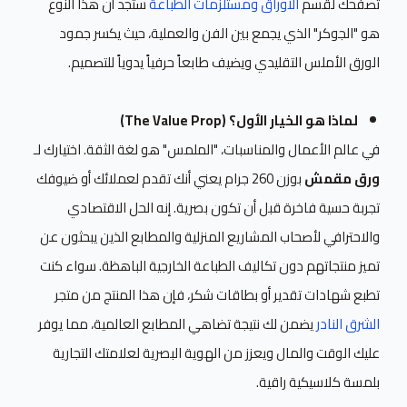
تصفحك لقسم
الأوراق ومستلزمات الطباعة
ستجد أن هذا النوع
هو "الجوكر" الذي يجمع بين الفن والعملية، حيث يكسر جمود
الورق الأملس التقليدي ويضيف طابعاً حرفياً يدوياً للتصميم.
لماذا هو الخيار الأول؟ (The Value Prop)
في عالم الأعمال والمناسبات، "الملمس" هو لغة الثقة. اختيارك لـ
ورق مقمش
بوزن 260 جرام يعني أنك تقدم لعملائك أو ضيوفك
تجربة حسية فاخرة قبل أن تكون بصرية. إنه الحل الاقتصادي
والاحترافي لأصحاب المشاريع المنزلية والمطابع الذين يبحثون عن
تميز منتجاتهم دون تكاليف الطباعة الخارجية الباهظة. سواء كنت
تطبع شهادات تقدير أو بطاقات شكر، فإن هذا المنتج من متجر
الشرق النادر
يضمن لك نتيجة تضاهي المطابع العالمية، مما يوفر
عليك الوقت والمال ويعزز من الهوية البصرية لعلامتك التجارية
بلمسة كلاسيكية راقية.