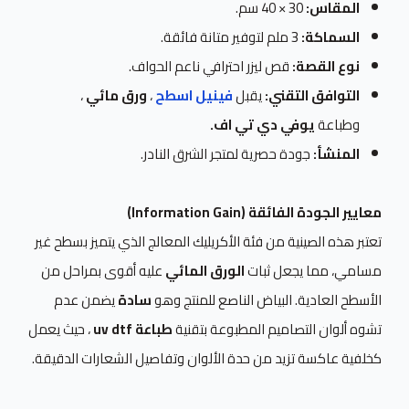
المقاس:
30 × 40 سم.
السماكة:
3 ملم لتوفير متانة فائقة.
نوع القصة:
قص ليزر احترافي ناعم الحواف.
التوافق التقني:
يقبل
فينيل اسطح
،
ورق مائي
،
وطباعة
يوفي دي تي اف.
المنشأ:
جودة حصرية لمتجر الشرق النادر.
معايير الجودة الفائقة (Information Gain)
تعتبر هذه الصينية من فئة الأكريليك المعالج الذي يتميز بسطح غير
مسامي، مما يجعل ثبات
الورق المائي
عليه أقوى بمراحل من
الأسطح العادية. البياض الناصع للمنتج وهو
سادة
يضمن عدم
تشوه ألوان التصاميم المطبوعة بتقنية
طباعة uv dtf
، حيث يعمل
كخلفية عاكسة تزيد من حدة الألوان وتفاصيل الشعارات الدقيقة.