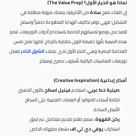
لماذا هو الخيار الأول؟ (The Value Prop)
إن اقتناء منتج
سادة
من الأكريليك يمنحك مرونة مطلقة في
التشكيل؛ فهي توفر تكاليف الهدايا المطبوعة جاهزاً وتسمح
للمبدعين بوضع لمساتهم الخاصة باستخدام أدوات التوزيعات. تتميز
هذه الصينية بأنها خفيفة الوزن مقارنة بالزجاج، لكنها تمنح نفس
الفخامة البصرية وهي الخيار الأول لدى عملاء
الشرق النادر
لعمل
توزيعات المناسبات الراقية بأسلوب عصري ومبتكر.
أفكار إبداعية (Creative Inspiration)
صينية خط عربي:
استخدم
فينيل اسطح
باللون الذهبي
لكتابة أسماء المواليد أو العبارات الترحيبية على السطح
الأبيض السادة.
ركن القهوة:
صمم طقم تقديم متكامل عبر لصق
استكرات
يوفي دي تي اف
بشعار مقهاك الخاص.