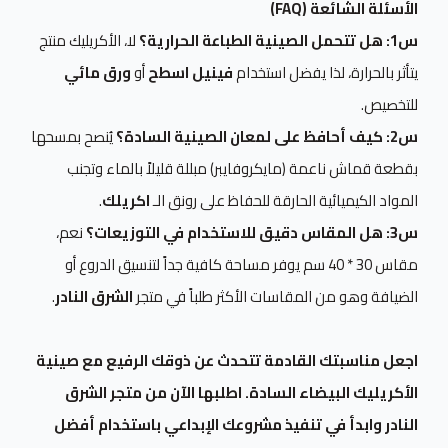
الأسئلة الشائعة (FAQ)
س1: هل تتحمل الصينية الطباعة الحرارية؟
لا، الأكريليك منتج
يتأثر بالحرارة، لذا يفضل استخدام
فينيل اسطح
أو
ورق مائي
للتخصيص.
س2: كيف أحافظ على لمعان الصينية السادة؟
يُنصح بمسحها
بقطعة قماش ناعمة (مايكروفايبر) مبللة قليلاً بالماء وتجنب
المواد الكيميائية الحارقة للحفاظ على رونق الـ
اكريلك
.
س3: هل المقاس دقيق للاستخدام في التوزيعات؟
نعم،
مقاس 30 * 40 سم يوفر مساحة كافية جداً لتنسيق الدروع أو
الضيافة وهو من المقاسات الأكثر طلباً في متجر
الشرق النادر
.
اجعل مناسبتك القادمة تتحدث عن ذوقك الرفيع مع صينية
الأكريليك البيضاء السادة. اطلبها الآن من متجر الشرق
النادر وابدأ في تنفيذ مشروعك الإبداعي باستخدام أفضل