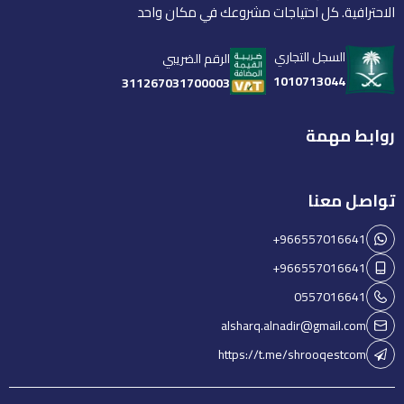
الاحترافية. كل احتياجات مشروعك في مكان واحد
السجل التجاري
الرقم الضريبي
1010713044
311267031700003
روابط مهمة
تواصل معنا
+966557016641
+966557016641
0557016641
alsharq.alnadir@gmail.com
https://t.me/shrooqestcom