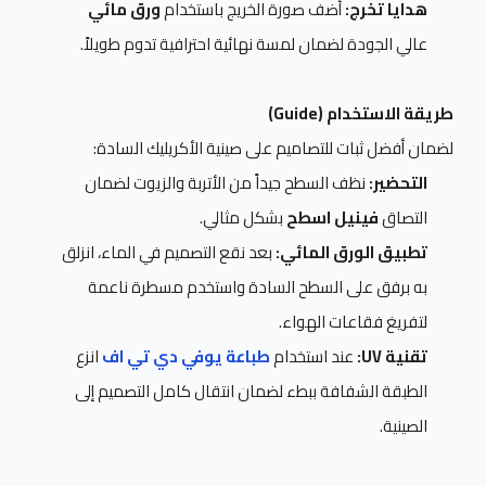
هدايا تخرج:
أضف صورة الخريج باستخدام
ورق مائي
عالي الجودة لضمان لمسة نهائية احترافية تدوم طويلاً.
طريقة الاستخدام (Guide)
لضمان أفضل ثبات للتصاميم على صينية الأكريليك السادة:
التحضير:
نظف السطح جيداً من الأتربة والزيوت لضمان
التصاق
فينيل اسطح
بشكل مثالي.
تطبيق الورق المائي:
بعد نقع التصميم في الماء، انزلق
به برفق على السطح السادة واستخدم مسطرة ناعمة
لتفريغ فقاعات الهواء.
تقنية UV:
عند استخدام
طباعة يوفي دي تي اف
انزع
الطبقة الشفافة ببطء لضمان انتقال كامل التصميم إلى
الصينية.