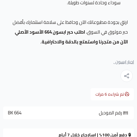
سوداء وحادة لسنوات طويلة.
ارتقِ بجودة مطبوعاتك الآن وحافظ على سلامة استثمارك بأفضل
حبر موثوق في السوق،
اطلب حبر ابسون 664 الأسود الأصلي
الآن من متجرنا واستمتع بالدقة والاحترافية.
احبار ابسون ,
تم شراءه
6
مرات
رقم الموديل
BK 664
🔒 دفع آمن 100% | استرجاع خلال 7 أيام