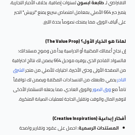
الافتراضي لـ
طابعة ابسون
لسنوات إضافية. بخلاف الأحبار التجارية،
يتميز حبر 664 الأصلي بمعامل امتصاص سريع يمنع "ترييش" الحبر
على ألياف الورق، مما يمنحك نصوصاً بحدة الليزر.
لماذا هو الخيار الأول؟ (The Value Prop)
إن نجاح أعمالك المكتبية أو الدراسية يبدأ من وضوح مستنداتك؛
فالسواد الفاحم الذي يوفره موديل 664 يضمن لك نتائج احترافية
من الصفحة الأولى وحتى الأخيرة. اختيارك للأصلي من متجر
الشرق
النادر
يحمي طابعتك من الانسدادات المكلفة ويضمن لك توافقاً
تاماً مع
ورق الصور
والورق العادي، مما يجعله الاستثمار الأذكى
لتوفير المال والوقت وتقليل الحاجة لعمليات الصيانة المتكررة.
أفكار إبداعية (Creative Inspiration)
المستندات الرسمية:
احصل على عقود وتقارير واضحة