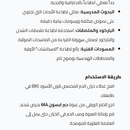
جداً تعطي انطباعاً بالاحترافية والجدية.
البحوث المدرسية:
مثالي لطباعة الأبحاث التي تحتوي
على نصوص مكثفة ورسومات بيانية دقيقة.
الباركود والملصقات:
استخدمه لطباعة ملصقات الشحن
والباركود لضمان سهولة القراءة من الماسحات الضوئية.
المسودات الفنية:
رائع لطباعة "الاسكتشات" الأولية
والمخططات الهندسية بوضوح تام.
طريقة الاستخدام
افتح غطاء خزان الحبر المخصص للون الأسود (BK) في
طابعتك.
انزع الختم الورقي من عبوة
حبر ابسون 664
بحرص شديد.
قم بإمالة العبوة وصب الحبر في الخزان حتى يصل إلى
العلامة العلوية الموضحة.