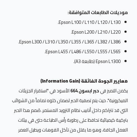
موديلات الطابعات المتوافقة:
Epson L100 / L110 / L120 / L130.
Epson L200 / L210 / L220.
Epson L300 / L310 / L350 / L355 / L365 / L382 / L386.
Epson L455 / L486 / L550 / L555 / L565.
Epson L1300 (طابعة A3).
معايير الجودة الفائقة (Information Gain)
يكمن التميز في
حبر ابسون 664
الأسود في "استقرار الجزيئات
الميكرونية"، حيث يتم تصفية الحبر لضمان خلوه تماماً من الشوائب
التي قد تتراكم داخل أنابيب نظام التزويد المستمر. صُمم هذا الحبر
بتركيبة كيميائية تحافظ على رطوبة رأس الطباعة حتى في بيئات
العمل الجافة، وهو ما يقلل من تآكل الفوهات ويطيل العمر