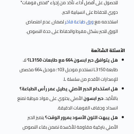
للحصول على أفضل أداء، تأكد من إجراء "فحص فوهات"
دوري للحفاظ على انسيابية الحبر.
استخدمه مع
ورق طباعة فاخر
لضمان عدم امتصاص
الورق للحبر بشكل مفرط والحفاظ على حدة النصوص.
الأسئلة الشائعة
هل يتوافق حبر ابسون 664 مع طابعات L3150؟
لا،
طابعة L3150 تستخدم موديل 103؛ موديل 664 مخصص
للإصدارات الأقدم من سلسلة L.
هل استخدام الحبر الأصلي يطيل عمر رأس الطباعة؟
بالتأكيد،
حبر ابسون
الأصلي يحتوي على مواد مرطبة تمنع
انسداد وجفاف الفوهات الدقيقة.
هل يبهت اللون الأسود بمرور الوقت؟
يتميز الحبر
الأصلي بتركيبة مقاومة للأكسدة تضمن بقاء النصوص