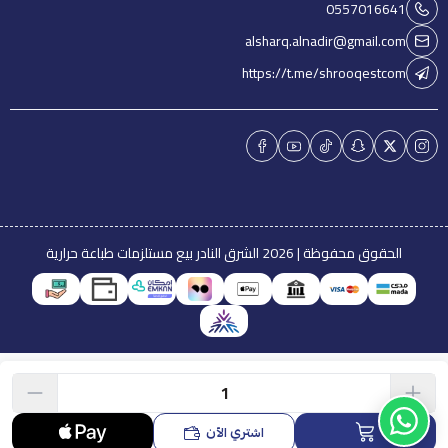
0557016641
alsharq.alnadir@gmail.com
https://t.me/shrooqestcom
الحقوق محفوظة | 2026
الشرق النادر بيع مستلزمات طباعة حرارية
اشتري الآن