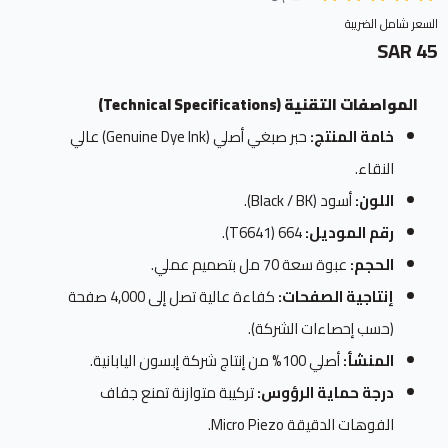
السعر شامل الضريبة
45 SAR
المواصفات التقنية (Technical Specifications)
خامة المنتج:
حبر صبغي أصلي (Genuine Dye Ink) عالي
النقاء.
اللون:
أسود (Black / BK).
رقم الموديل:
664 (T6641).
الحجم:
عبوة سعة 70 مل بتصميم عملي.
إنتاجية الصفحات:
كفاءة عالية تصل إلى 4,000 صفحة
(حسب إحصاءات الشركة).
المنشأ:
أصلي 100% من إنتاج شركة إبسون اليابانية.
درجة حماية الرؤوس:
تركيبة متوازنة تمنع جفاف
الفوهات الدقيقة Micro Piezo.