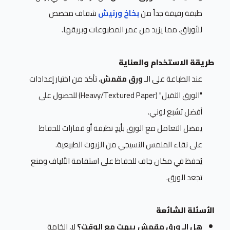
طبقة رقيقة جداً من
بخاخ ورنيش
شفاف مخصص
للأوراق، مما يزيد من عمر المطبوعات وبريقها.
طريقة الاستخدام والعناية
عند الطباعة على الـ
ورق مقمش
، تأكد من اختيار إعدادات
"الورق الثقيل" (Heavy/Textured Paper) للحصول على
أفضل تشبع لوني.
يفضل التعامل مع الورق بأيدٍ نظيفة أو قفازات للحفاظ
على نقاء الملمس النسيجي من الزيوت الطبيعية.
يُحفظ في مكان جاف للحفاظ على استقامة الألياف ومنع
تجعد الورق.
الأسئلة الشائعة
هل الـ ورق مقمش يبهت مع الوقت؟
لا، الخامة