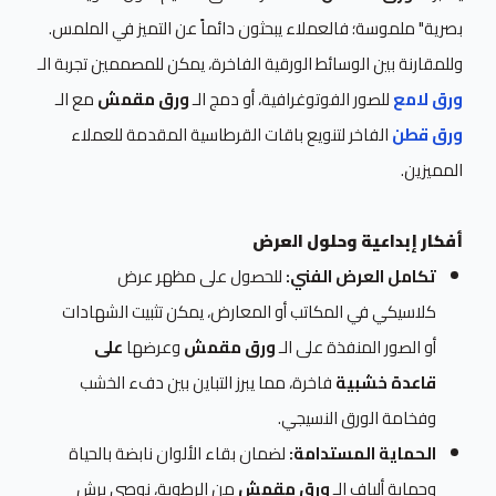
بصرية" ملموسة؛ فالعملاء يبحثون دائماً عن التميز في الملمس.
وللمقارنة بين الوسائط الورقية الفاخرة، يمكن للمصممين تجربة الـ
ورق لامع
للصور الفوتوغرافية، أو دمج الـ
ورق مقمش
مع الـ
ورق قطن
الفاخر لتنويع باقات القرطاسية المقدمة للعملاء
المميزين.
أفكار إبداعية وحلول العرض
تكامل العرض الفني:
للحصول على مظهر عرض
كلاسيكي في المكاتب أو المعارض، يمكن تثبيت الشهادات
أو الصور المنفذة على الـ
ورق مقمش
وعرضها
على
قاعدة خشبية
فاخرة، مما يبرز التباين بين دفء الخشب
وفخامة الورق النسيجي.
الحماية المستدامة:
لضمان بقاء الألوان نابضة بالحياة
وحماية ألياف الـ
ورق مقمش
من الرطوبة، نوصي برش