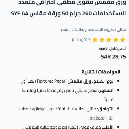
ورق مقمش مقوى مطفي احترافي متعدد
الاستخدامات 260 جرام 50 ورقة مقاس SYF A4
مثالي للكروت الشخصية وبطاقات الشكر
(3 تقييمات)
السعر شامل الضريبة
28.75 SAR
المواصفات التقنية
نوع المنتج:
ورق مقمش
(Textured Paper) نخب أول.
المظهر:
سطح نسيجي ناعم يوفر عمقاً بصرياً وملمساً
فاخراً.
التوافق:
مثالي للطابعات النافثة للحبر (Inkjet) وطابعات
الليزر المتطورة.
الأداء:
جفاف فوري للأحبار ومقاومة عالية للتكرمش