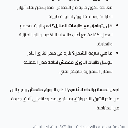
معالجة لتكون خالية من الأحماض، مما يضمن بقاء ألوان
الطباعة وسلامة الورق لسنوات طويلة.
هل يتوافق مع طابعات المنازل؟
نعم، الورق مصمم
ليعمل بكفاءة مع أغلب طابعات الانكجيت والليزر المنزلية
والتجارية.
ما هي سرعة الشحن؟
نلتزم في متجر الشرق النادر
بتوصيل طلبيات الـ
ورق مقمش
لكافة مدن المملكة
لضمان استمرارية إنتاجكم الفني.
اجعل لمسة براندك لا تُنسى!
اطلب الـ
ورق مقمش
برميم الآن
من متجر الشرق النادر وارتقِ بمستوى مطبوعاتك إلى آفاق جديدة
من الاحترافية!
ورق مقوى لامع طابعات عادية ,
ورق SYF ,
ورق ليزر ,
اوراق ,