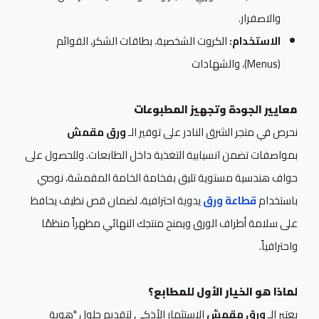
والاصفرار.
الاستخدام:
الكروت الشخصية، بطاقات الشكر، القوائم
(Menus)، والشهادات
معايير الجودة وتجهيز المطبوعات
نحرص في متجر الشرق النادر على توفير الـ
ورق مقمش
بمواصفات تضمن انسيابية التغذية داخل الطابعات. وللحصول على
حواف هندسية مستوية تليق بفخامة الخامة المقمشة، نوصي
باستخدام
قطاعة ورق
يدوية احترافية، لضمان قص نظيف يحافظ
على سلامة أطراف الورق ويمنح منتجك النهائي مظهراً منظمًا
واحترافياً.
لماذا هو الخيار الأول للمطابع؟
يعتبر الـ
ورق مقمش
الاستثمار الأذكى لتقديم حلول "هوية