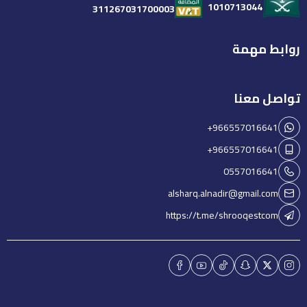
1010713044
311267031700003
روابط مهمة
تواصل معنا
+966557016641
+966557016641
0557016641
alsharq.alnadir@gmail.com
https://t.me/shrooqestcom