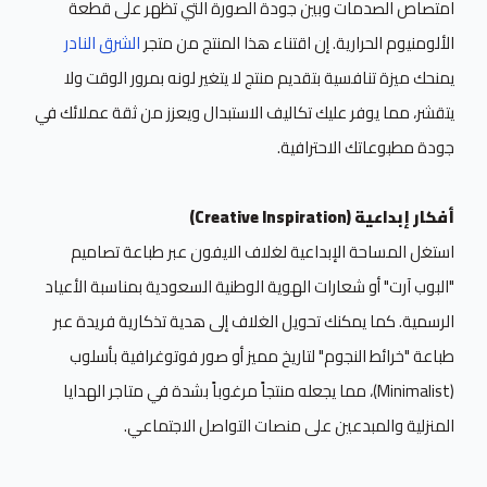
امتصاص الصدمات وبين جودة الصورة التي تظهر على قطعة
الألومنيوم الحرارية. إن اقتناء هذا المنتج من متجر
الشرق النادر
يمنحك ميزة تنافسية بتقديم منتج لا يتغير لونه بمرور الوقت ولا
يتقشر، مما يوفر عليك تكاليف الاستبدال ويعزز من ثقة عملائك في
جودة مطبوعاتك الاحترافية.
أفكار إبداعية (Creative Inspiration)
استغل المساحة الإبداعية لغلاف الايفون عبر طباعة تصاميم
"البوب آرت" أو شعارات الهوية الوطنية السعودية بمناسبة الأعياد
الرسمية. كما يمكنك تحويل الغلاف إلى هدية تذكارية فريدة عبر
طباعة "خرائط النجوم" لتاريخ مميز أو صور فوتوغرافية بأسلوب
(Minimalist)، مما يجعله منتجاً مرغوباً بشدة في متاجر الهدايا
المنزلية والمبدعين على منصات التواصل الاجتماعي.