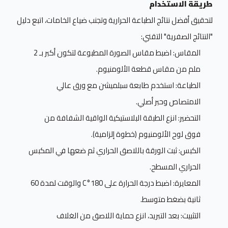
طريقة الاستخدام
لتحقيق أفضل نتائج الطباعة الحرارية وتجنب ضياع الخامات، اتبع دليل
"النتائج الصفرية" التقني:
المقاس: اضبط مقاس الصورة المطبوعة لتكون أكبر بـ 2
ملم من مقاس قطعة الألومنيوم.
الطباعة: استخدم طابعة سبلميشن مع ورق عالي
الامتصاص وحبر أصلي.
التحضير: انزع الطبقة البلاستيكية الواقية الشفافة من
فوق لوح الألومنيوم (خطوة إلزامية).
الكبس: ثبت الورقة باللاصق الحراري ثم ضعها في المكبس
الحراري المسطح.
المعايرة: اضبط درجة الحرارة على 180°C والوقت لمدة 60
ثانية بضغط متوسط.
التثبيت: بعد التبريد، انزع حماية اللاصق من الغلاف