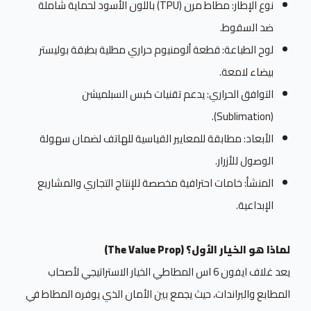
نوع الإطار: مطاط مرن (TPU) باللون الأسود لحماية شاملة
ضد السقوط.
لوح الطباعة: قطعة ألومنيوم حراري مطلية بطبقة بوليستر
بيضاء لامعة.
التوافق الحراري: يدعم تقنيات كبس السبلميشن
(Sublimation).
الأبعاد: مطابقة للمعايير القياسية للهاتف لضمان سهولة
الوصول للأزرار.
المنشأ: خامات احترافية مخصصة للإنتاج التجاري والمشاريع
الإبداعية.
لماذا هو الخيار الأول؟ (The Value Prop)
يعد غلاف ايفون 6 اس المطاطي الخيار الاستراتيجي لأصحاب
المطابع والبراندات، حيث يجمع بين الأمان الذي يوفره المطاط في