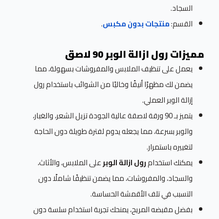
السجاد.
القسم:
منتجات بدون مكبس
.
مميزات رول ازالة الوبر 90 لاصق
يعمل على تنظيف الملابس والمفروشات بسهولة، مما
يضمن لك مظهرًا أنيقًا وخاليًا من الشوائب باستخدام رول
إزالة الوبر العملي.
يتميز بـ 90 ورقة لاصقة عالية الجودة تزيل الشعر، والغبار،
والوبر بسرعة، مما يجعله يدوم لفترة طويلة دون الحاجة
لتغييره باستمرار.
يمكنك استخدام
رول ازالة الوبر
على الملابس، والأثاث،
والسجاد، والمفروشات، مما يضمن تنظيفًا شاملًا دون
التسبب في تلف الأقمشة الحساسة.
بفضل مقبضه المريح، يمنحك تجربة استخدام سلسة دون