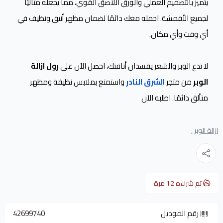
يتميز بالتصميم العملي والورق اللاصق القوي، مما يجعله مثاليًا
لجميع الأقمشة. احمله معك دائمًا لضمان مظهر أنيق ونظيف في
أي وقت وأي مكان.
لا تدع الوبر والشعر يفسدان أناقتك، احصل الآن على
رول ازالة
الوبر
من متجر
الشرق النادر
واستمتع بملابس نظيفة ومظهر
متألق دائمًا. اطلبه الآن
ازالة الوبر ,
تم شراءه
12
مرة
رقم الموديل
42699740