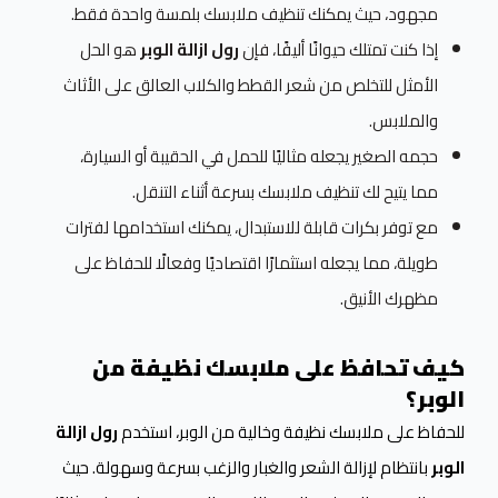
مجهود، حيث يمكنك تنظيف ملابسك بلمسة واحدة فقط.
إذا كنت تمتلك حيوانًا أليفًا، فإن
رول ازالة الوبر
هو الحل
الأمثل للتخلص من شعر القطط والكلاب العالق على الأثاث
والملابس.
حجمه الصغير يجعله مثاليًا للحمل في الحقيبة أو السيارة،
مما يتيح لك تنظيف ملابسك بسرعة أثناء التنقل.
مع توفر بكرات قابلة للاستبدال، يمكنك استخدامها لفترات
طويلة، مما يجعله استثمارًا اقتصاديًا وفعالًا للحفاظ على
مظهرك الأنيق.
كيف تحافظ على ملابسك نظيفة من
الوبر؟
للحفاظ على ملابسك نظيفة وخالية من الوبر، استخدم
رول ازالة
الوبر
بانتظام لإزالة الشعر والغبار والزغب بسرعة وسهولة. حيث