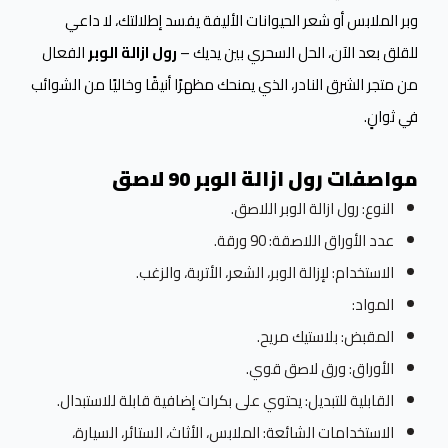
وبر الملابس أو شعر الحيوانات الأليفة يفسد إطلالتك، لا داعي
للقلق بعد الآن، الحل السحري بين يديك –
رول ازالة الوبر
الفعال
من متجر الشرق النادر، الذي يمنحك مظهرًا أنيقًا وخاليًا من الشوائب
في ثوانٍ.
مواصفات رول ازالة الوبر 90 لاصق
النوع: رول ازالة الوبر اللاصق.
عدد الأوراق اللاصقة: 90 ورقة.
الاستخدام: لإزالة الوبر، الشعر، الأتربة، والزغب.
المواد:
المقبض: بلاستيك مريح.
الأوراق: ورق لاصق قوي.
القابلية للتبديل: يحتوي على بكرات إضافية قابلة للاستبدال.
الاستخدامات الشائعة: الملابس، الأثاث، الستائر، السيارة،