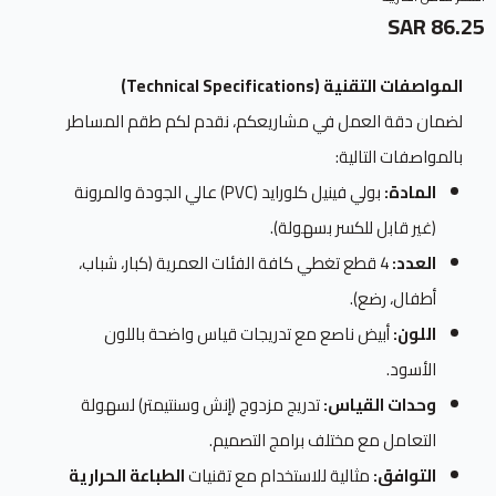
86.25 SAR
المواصفات التقنية (Technical Specifications)
لضمان دقة العمل في مشاريعكم، نقدم لكم طقم المساطر
بالمواصفات التالية:
المادة:
بولي فينيل كلورايد (PVC) عالي الجودة والمرونة
(غير قابل للكسر بسهولة).
العدد:
4 قطع تغطي كافة الفئات العمرية (كبار، شباب،
أطفال، رضع).
اللون:
أبيض ناصع مع تدريجات قياس واضحة باللون
الأسود.
وحدات القياس:
تدريج مزدوج (إنش وسنتيمتر) لسهولة
التعامل مع مختلف برامج التصميم.
التوافق:
مثالية للاستخدام مع تقنيات
الطباعة الحرارية