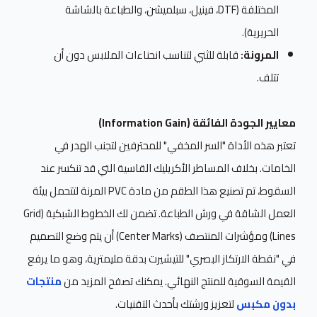
المختلفة (DTF، فينيل، سبلميشن، والطباعة بالشاشة
الحريرية).
المرونة:
قابلة للثني لتناسب انحناءات الملابس دون أن
تتلف.
معايير الجودة الفائقة (Information Gain)
تعتبر هذه الأداة "السر المخفي" للمحترفين لتجنب الهدر في
الخامات. بخلاف المساطر الأكريليك القاسية التي قد تنكسر عند
السقوط، تم تصنيع هذا الطقم من مادة PVC المرنة لتتحمل بيئة
العمل الشاقة في ورش الطباعة. تضمن لك الخطوط الشبكية (Grid
Lines) ومؤشرات المنتصف (Center Marks) أن يتم وضع التصميم
في "نقطة الارتكاز البصري" للتيشيرت بدقة مليمترية، وهو ما يرفع
القيمة السوقية للمنتج النهائي. يمكنك تصفح المزيد من
منتجات
بدون مكبس
لتعزيز ورشتك بأحدث التقنيات.