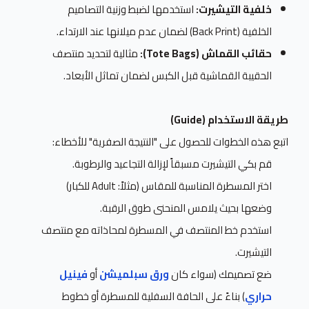
خلفية التيشيرت:
استخدمها لضبط وزنية التصاميم
الخلفية (Back Print) لضمان عدم ميلانها عند الارتداء.
حقائب القماش (Tote Bags):
مثالية لتحديد منتصف
الحقيبة القماشية قبل الكبس لضمان تماثل الأبعاد.
طريقة الاستخدام (Guide)
اتبع هذه الخطوات للحصول على "النتيجة الصفرية" للأخطاء:
قم بكي التيشيرت مسبقاً لإزالة التجاعيد والرطوبة.
اختر المسطرة المناسبة للمقاس (مثلاً: Adult للكبار)
وضعها بحيث يلامس المنحنى طوق الرقبة.
استخدم خط المنتصف في المسطرة لمحاذاته مع منتصف
التيشيرت.
ضع تصميمك (سواء كان
ورق سبلميشن
أو
فينيل
حراري
) بناءً على الحافة السفلية للمسطرة أو خطوط