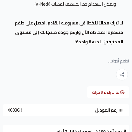
ويمكن استخدام خط المنتصف لقصات (V-Neck).
لا تترك مجالاً للخطأ في مشروعك القادم. احصل على طقم
مسطرة المحاذاة الآن وارفع جودة منتجاتك إلى مستوى
المحترفين بلمسة واحدة!
اطقم أدوات ,
تم شراءه
9
مرات
رقم الموديل
X003GK
🔒 دفع آمن 100% | استرجاع خلال 7 أيام