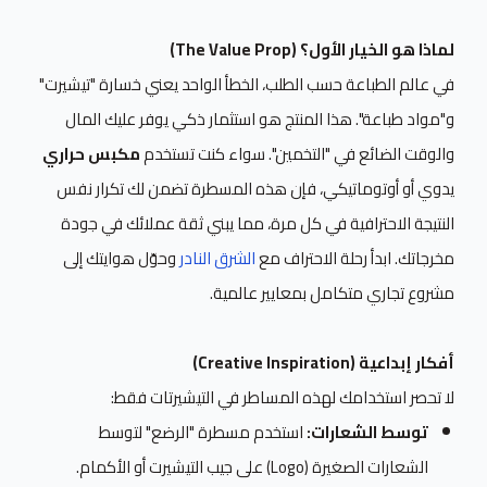
لماذا هو الخيار الأول؟ (The Value Prop)
في عالم الطباعة حسب الطلب، الخطأ الواحد يعني خسارة "تيشيرت"
و"مواد طباعة". هذا المنتج هو استثمار ذكي يوفر عليك المال
والوقت الضائع في "التخمين". سواء كنت تستخدم
مكبس حراري
يدوي أو أوتوماتيكي، فإن هذه المسطرة تضمن لك تكرار نفس
النتيجة الاحترافية في كل مرة، مما يبني ثقة عملائك في جودة
مخرجاتك. ابدأ رحلة الاحتراف مع
الشرق النادر
وحوّل هوايتك إلى
مشروع تجاري متكامل بمعايير عالمية.
أفكار إبداعية (Creative Inspiration)
لا تحصر استخدامك لهذه المساطر في التيشيرتات فقط:
توسط الشعارات:
استخدم مسطرة "الرضع" لتوسط
الشعارات الصغيرة (Logo) على جيب التيشيرت أو الأكمام.