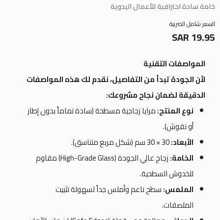
خامة سادة احترافية للأعمال اليدوية
السعر شامل الضريبة
19.95 SAR
المواصفات التقنية
لأن الجودة تبدأ من التفاصيل، نقدم لك هذه المواصفات
الدقيقة لضمان نجاح مشروعك:
نوع المنتج:
مرايا زجاجية مسطحة (سادة تماماً بدون إطار
أو نقوش).
الأبعاد:
30 × 30 سم (شكل مربع متناسق).
الخامة:
زجاج عالي الجودة (High-Grade Glass) مقاوم
للخدوش السطحية.
الملمس:
سطح ناعم وأملس جداً لسهولة تثبيت
الملصقات.