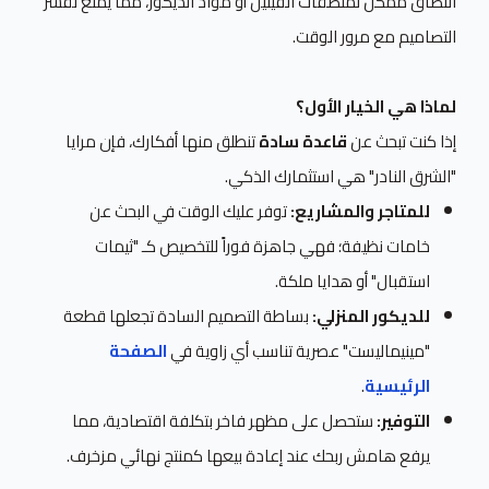
التصاق ممكن لملصقات الفينيل أو مواد الديكور، مما يمنع تقشر
التصاميم مع مرور الوقت.
لماذا هي الخيار الأول؟
إذا كنت تبحث عن
قاعدة سادة
تنطلق منها أفكارك، فإن مرايا
"الشرق النادر" هي استثمارك الذكي.
للمتاجر والمشاريع:
توفر عليك الوقت في البحث عن
خامات نظيفة؛ فهي جاهزة فوراً للتخصيص كـ "ثيمات
استقبال" أو هدايا ملكة.
للديكور المنزلي:
بساطة التصميم السادة تجعلها قطعة
"مينيماليست" عصرية تناسب أي زاوية في
الصفحة
الرئيسية
.
التوفير:
ستحصل على مظهر فاخر بتكلفة اقتصادية، مما
يرفع هامش ربحك عند إعادة بيعها كمنتج نهائي مزخرف.