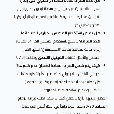
هل هذه المرايا سادة تماماً أم تحتوي على إطار؟
نعم، المنتج عبارة عن مرايا زجاج
سادة
(بدون إطار وبدون
نقوش)، مما يمنحك حرية كاملة في تصميم الإطار أو تركها
بمظهر عصري حر.
هل يمكن استخدام المكبس الحراري للطباعة على
هذه المرايا؟
لا يُنصح باستخدام المكبس الحراري المباشر
إلا إذا كانت معالجة بمادة "السبليميشن". لكنها الخيار
الأفضل والأمثل لتقنيات
الفينيل اللاصق
وطباعة الـ UV.
كيف يتم شحن المرايا السادة لضمان عدم كسرها؟
نحن في الشرق النادر نولي اهتماماً بالغاً بالتغليف؛ تُغلف
كل قطعة بحماية مضاعفة (فوم وكرتون مقوى)
لضمان وصولها سليمة تماماً لمشروعك.
احصل عليها الآن!
لا تجعل أفكارك تنتظر. اطلب
مرايا الزجاج
السادة 30×30 سم
اليوم وابدأ في ابتكار أجمل التوزيعات