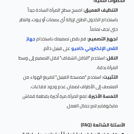
الخطوات التالية:
التنظيف العميق:
امسح سطح المرآة السادة جيداً
باستخدام الكحول الطبي لإزالة أي بصمات أو زيوت، وانتظر
حتى تجف تماماً.
تجهيز التصميم:
قم بقص تصميمك باستخدام
جهاز
القص الإلكتروني كاميو
على فينيل دائم.
النقل:
استخدم "الناقل الشفاف" لنقل التصميم إلى وسط
المرآة بدقة.
التثبيت:
استخدم "ممسحة الفينيل" لتفريغ الهواء من
المنتصف إلى الأطراف لضمان عدم وجود فقاعات.
اللمسة الأخيرة:
لمع المرآة مرة أخيرة بقطعة قماش
مايكروفايبر لتبرز جمال العمل.
الأسئلة الشائعة (FAQ)