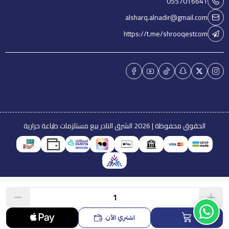
0557016641
alsharq.alnadir@gmail.com
https://t.me/shrooqestcom
الحقوق محفوظة | 2026
الشرق النادر بيع مستلزمات طباعة حرارية
اشتري الآن