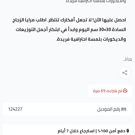
والديكورات بلمسة احترافية فريدة.
احصل عليها الآن! لا تجعل أفكارك تنتظر. اطلب مرايا الزجاج
السادة 30×30 سم اليوم وابدأ في ابتكار أجمل التوزيعات
والديكورات بلمسة احترافية فريدة.
مرايا ,
تم شراءه
69
مرة
رقم الموديل
124227
🔒 دفع آمن 100% | استرجاع خلال 7 أيام