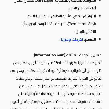
الحواف:
معالجة ومصقولة (Safe Edges) لضمان الأمان
أثناء العمل والنقل.
التوافق الفني:
مثالية للتطبيق بـ الفينيل اللاصق
(Permanent Vinyl)، الطباعة بـ UV، الرسم اليدوي، أو
النقش بالرمل.
القسم:
اكريلك ومرايا
.
معايير الجودة الفائقة (Information Gain)
تتميز هذه المرايا بكونها
"سادة"
من الدرجة الأولى، مما يعني
خلوها من أي شوائب بصرية أو تموجات في الانعكاس، وهو عيب
شائع في المرايا التجارية الرخيصة. تم اختيار سمك الزجاج بعناية
ليكون متيناً بما يكفي لتحمل عمليات النقل والشحن ضمن
التوزيعات، ولكنه خفيف الوزن لسهولة تعليقه أو تثبيته على
استاندات خشبية. السطح السادة المصقول كيميائياً يضمن أقوى