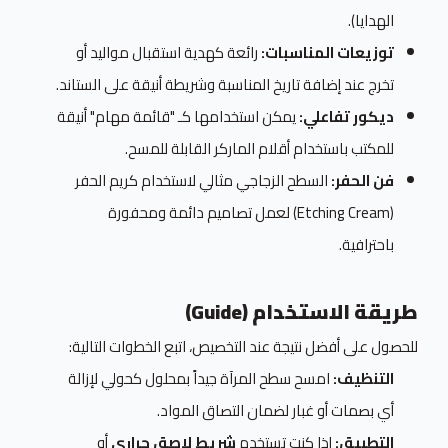
الهدايا).
توزيعات المناسبات:
رائعة كهدية استقبال مواليد أو
تخرج عند إضافة تاريخ المناسبة وشريطة أنيقة على الستاند.
ديكور تفاعلي:
يمكن استخدامها كـ "قائمة مهام" أنيقة
للمكتب باستخدام أقلام الماركر القابلة للمسح.
فن الحفر:
السطح الزجاجي مثالي لاستخدام كريم الحفر
(Etching Cream) لعمل تصاميم دائمة ومحفورة
باحترافية.
طريقة الاستخدام (Guide)
للحصول على أفضل نتيجة عند التخصيص، اتبع الخطوات التالية:
التنظيف:
امسح سطح المرآة جيداً بمحلول كحولي لإزالة
أي بصمات أو غبار لضمان التصاق المواد.
التطبيق:
إذا كنت تستخدم
شريط لاصق حراري
أو