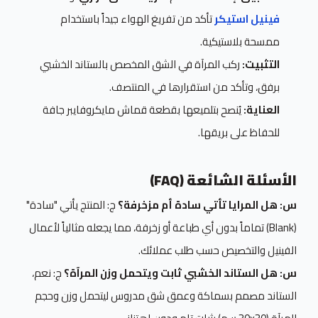
فينيل استيكر
تأكد من تفريغ الهواء جيداً باستخدام
ممسحة بلاستيكية.
التثبيت:
ركب المرآة في الشق المخصص بالستاند الخشبي
برفق، وتأكد من استقرارها في المنتصف.
العناية:
يُنصح بتلميعها بقطعة قماش مايكروفايبر جافة
للحفاظ على بريقها.
الأسئلة الشائعة (FAQ)
س: هل المرايا تأتي سادة أم مزخرفة؟
ج: المنتج يأتي "سادة"
(Blank) تماماً بدون أي طباعة أو زخرفة، مما يجعله مثالياً لأعمال
الفينيل والتخصيص حسب طلب عملائك.
س: هل الستاند الخشبي ثابت ويتحمل وزن المرآة؟
ج: نعم،
الستاند مصمم بسماكة وعمق شق مدروس ليتحمل وزن وحجم