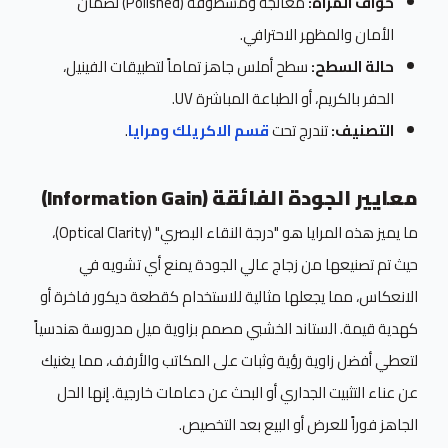
حواف المرآة:
معالجة ومشطوفة (Polished) لضمان
الأمان والمظهر الاحترافي.
حالة السطح:
سطح أملس جاهز تماماً لتطبيقات الفينيل،
الحفر بالكريم، أو الطباعة المباشرة UV.
التصنيف:
تندرج تحت
قسم الاكريلك ومرايا
.
معايير الجودة الفائقة (Information Gain)
ما يميز هذه المرايا هو "درجة النقاء البصري" (Optical Clarity)،
حيث تم تصنيعها من زجاج عالي الجودة يمنع أي تشويه في
الانعكاس، مما يجعلها مثالية للاستخدام كقطعة ديكور فاخرة أو
كهدية قيمة. الستاند الخشبي مصمم بزاوية ميل مدروسة هندسياً
لتعطي أفضل زاوية رؤية وثبات على المكاتب والأرفف، مما يغنيك
عن عناء التثبيت الجداري أو البحث عن دعامات خارجية. إنها الحل
الجاهز فوراً للعرض أو البيع بعد التخصيص.