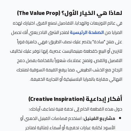
لماذا هي الخيار الأول؟ (The Value Prop)
في عالم التوزيعات والهدايا، التفاصيل تصنع الفرق. اختيارك لهذه
المرايا من
الصفحة الرئيسية
لمتجر الشرق النادر يعني أنك تحصل
على منتج "سادة" يختصر عليك نصف الطريق؛ فهي جاهزة فوراً
للتزيين أو البيع كقطعة مينيماليست عصرية. إنها توفر عليك تكاليف
التفصيل والقص، وتمنح عملاءك شعوراً بالفخامة بفضل دمج
الزجاج مع الخشب الطبيعي، مما يرفع القيمة السوقية لمنتجك
النهائي مقارنة بالمرايا البلاستيكية أو التجارية الخفيفة.
أفكار إبداعية (Creative Inspiration)
حول هذه القطعة الخام إلى تحفة فنية تضاعف أرباحك:
مشاريع الفينيل:
استخدم قصاصات الفينيل الذهبي أو
الأسود لكتابة عبارات تحفيزية أو أسماء (مثالية لمتاجر