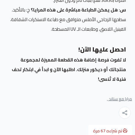
المرآة (30x30 سم) بثبات تام ودون اهتزاز.
س: هل يمكن الطباعة مباشرة على هذه المرايا؟
ج: بالتأكيد،
سطحها الزجاجي الأملس متوافق مع طباعة الاستكرات الشفافة،
الفينيل اللاصق، وطابعات الـ UV المسطحة.
احصل عليها الآن!
لا تفوت فرصة إضافة هذه القطعة المميزة لمجموعة
منتجاتك أو ديكور منزلك. اطلبها الآن و ابدأ في ابتكار تحف
فنية لا تُنسى!
مرايا مع ستاند ,
تم شراءه
67
مرة