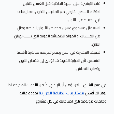
قلب التيشيرت على الجهة الداخلية قبل الغسل لتقليل
احتكاك السطح الخارجي مع الملابس الأخرى، مما يساعد
في الحفاظ على اللون.
استعمال مسحوق غسيل مخصص للألوان الداكنة وخالٍ
من المبيضات أو المواد الكيميائية القوية التي تسبب بهتان
اللون.
تجفيف التيشيرت في الظل وعدم تعريضه مباشرة لأشعة
الشمس، لأن الحرارة القوية قد تؤدي إلى فقدان اللون
وتصلب القماش.
في متجر الشرق النادر، نؤمن أن الإبداع يبدأ من الأدوات الصحيحة، لذا
نوفر لك أفضل
مستلزمات الطباعة الحرارية
بجودة عالية
وخامات موثوقة تلبي احتياجاتك في كل مشروع.