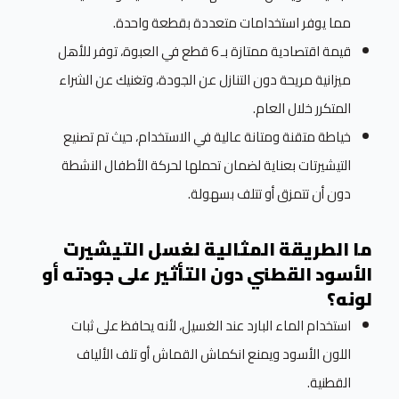
مما يوفر استخدامات متعددة بقطعة واحدة.
قيمة اقتصادية ممتازة بـ 6 قطع في العبوة، توفر للأهل
ميزانية مريحة دون التنازل عن الجودة، وتغنيك عن الشراء
المتكرر خلال العام.
خياطة متقنة ومتانة عالية في الاستخدام، حيث تم تصنيع
التيشيرتات بعناية لضمان تحملها لحركة الأطفال النشطة
دون أن تتمزق أو تتلف بسهولة.
ما الطريقة المثالية لغسل التيشيرت
الأسود القطني دون التأثير على جودته أو
لونه؟
استخدام الماء البارد عند الغسيل، لأنه يحافظ على ثبات
اللون الأسود ويمنع انكماش القماش أو تلف الألياف
القطنية.