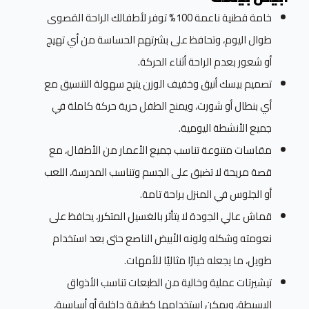
خامة قطنية ناعمة 100% توفر لأطفالك الراحة القصوى
طوال اليوم، وتحافظ على بشرتهم الحساسة من أي تهيج
أو شعور بعدم الراحة أثناء الحركة.
تصميم بيسك أنيق وخفيف الوزن يتيح سهولة التنسيق مع
أي بنطال أو شورت، ويمنح الطفل حرية حركة كاملة في
جميع الأنشطة اليومية.
مقاسات متنوعة تناسب جميع الأعمار من الأطفال، مع
قصة مريحة لا تضيق على الجسم وتناسب المدرسة، اللعب
أو الجلوس في المنزل براحة تامة.
قماش عالي الجودة لا يتأثر بالغسيل المتكرر، يحافظ على
نعومته وشكله ولونه الأبيض الناصع حتى بعد استخدام
طويل، ما يجعله خيارًا مثاليًا للأمهات.
تيشيرتات عملية وخالية من الطبعات تناسب الأذواق
البسيطة، ويمكن استخدامها كطبقة داخلية أو أساسية،