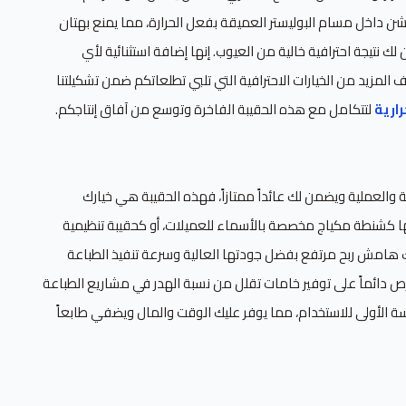
يشن داخل مسام البوليستر العميقة بفعل الحرارة، مما يمنع بهتان
ك نتيجة احترافية خالية من العيوب. إنها إضافة استثنائية لأي
لمزيد من الخيارات الاحترافية التي تلبي تطلعاتكم ضمن تشكيلتنا
ارية
لتتكامل مع هذه الحقيبة الفاخرة وتوسع من آفاق إنتاجكم.
ة والعملية ويضمن لك عائداً ممتازاً، فهذه الحقيبة هي خيارك
ا كشنطة مكياج مخصصة بالأسماء للعميلات، أو كحقيبة تنظيمية
 هامش ربح مرتفع بفضل جودتها العالية وسرعة تنفيذ الطباعة
 دائماً على توفير خامات تقلل من نسبة الهدر في مشاريع الطباعة
ة الأولى للاستخدام، مما يوفر عليك الوقت والمال ويضفي طابعاً