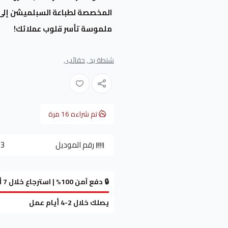
المخصصة لطباعة السبلميشن إلى س
ملموسة تأسر قلوب عملائك!
شنطة يد ,
حقائب ,
تم شراءه
16
مرة
رقم الموديل
53
🔒 دفع آمن 100% | استرجاع خلال 7 أيام
يصلك خلال 2-4 أيام عمل