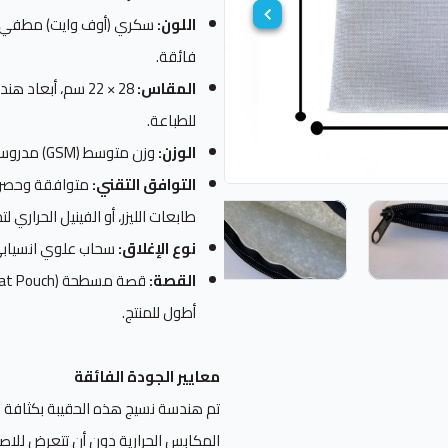
اللون:
سكري (أوف وايت) مطفي، مص
فائقة.
المقاس:
28 × 22 سم، أبع
للطباعة.
الوزن:
وزن متوسط (GSM) مدروس لضمان المتانة دون أن يكون ثقيلاً أو قاسياً.
التوافق التقني:
متوافقة وحصريا
طابعات الليزر، أو الفينيل الحراري ل
نوع الإغلاق:
سحاب علوي انسيابي 
القصة:
أطول للمنتج.
معايير الجودة الفائقة
تم هندسة نسيج هذه الحقيبة بكثافة خي
المكابس الحرارية دون أن تتعرض للا