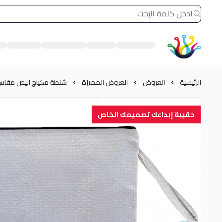
الشرق النادر بيع مستلزمات طباعة حرارية
الرئيسية
العروض
العروض المميزة
شنطة مكياج ابيض مقاس 28*22 سم طباعة سبلم
حقيبة إبداعك تصميمك الخاص