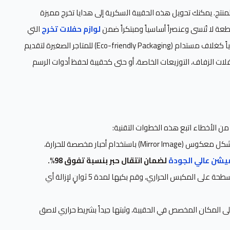
المنتج. يمكنك تحويل هذه الحقيبة السكرية إلى هدايا تخرج مميزة
ة لا تُنسى وعنصراً أساسياً ومبتكراً ضمن
لوازم حفلات تخرج
التي
تقدمها لعملائك. كما تعتبر خياراً عبقرياً كغلاف مستدام (Eco-friendly Packaging) للمتاجر الصغيرة لتقديم
فلات الزفاف، التوزيعات الخاصة، أو حتى كحقيبة لحفظ أدوات الرسم
ن الأخطاء اتبع هذه الخطوات التقنية:
باستخدام أحبار مخصصة للحرارة،
يشن عالي الجودة
لضمان انتقال حبر بنسبة تفوق 98%.
ضع الحقيبة مسطحة على المكبس الحراري، وقم بكيها لمدة 5 ثوانٍ لإزالة أي
 المكان المخصص في الحقيبة، وثبتها جيداً بشريط حراري لاصق