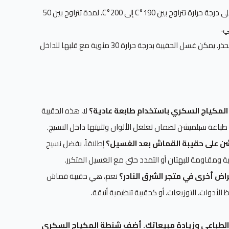
اضبط المكبس الحراري على درجة حرارة تتراوح بين 190°C إلى 200°C، لمدة تتراوح بين 50
بعد الطباعة، أزل الورقة بحذر. يمكن غسل الحقيبة بدرجة حرارة 30 مئوية مع قلبها للداخل
لمكياج السكري باستخدام طابعة عادية؟
لا، هذه الحقيبة
باعة سبلميشن لضمان تغلغل الألوان وتثبيتها داخل النسيج.
ن على حقيبة القماش بعد الغسيل؟
إطلاقاً، بفضل نسيج
هية ومقاومة للبهتان أو التمدد حتى مع الغسيل المتكرر.
اض أخرى في متجر الشرق النادر؟
نعم، هي حقيبة قماش
الأدوات، التوزيعات، أو كحقيبة تنظيمية أنيقة.
 الطباعي وزيادة مبيعاتك. أضف شنطة المكياج السكري