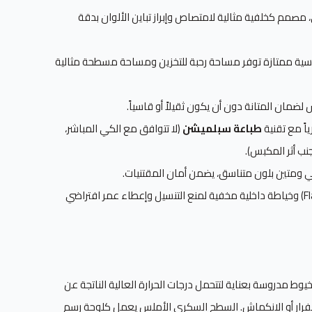
مم كخلفية مثالية لامتصاص وإبراز تباين الألوان بدقة
اد هندسية ممتازة توفر مساحة رحبة للتخزين ومساحة مسطحة مثالية
ً مع تقنية
طباعة سبلميشن
(لا تتوافق مع الكي المباشر،
تجنب أثر المكبس).
ومتين بلون متناسق، يضمن أمان المقتنيات.
قصة مسطحة (Flat Pouch) وخياطة داخلية مخفية لمنع التنسيل وإعطاء عمر افتراضي
وط مدروسة بعناية لتتحمل درجات الحرارة العالية الناتجة عن
صفرار أو الانكماش. السطح السكري الأملس يعمل كلوحة رسم