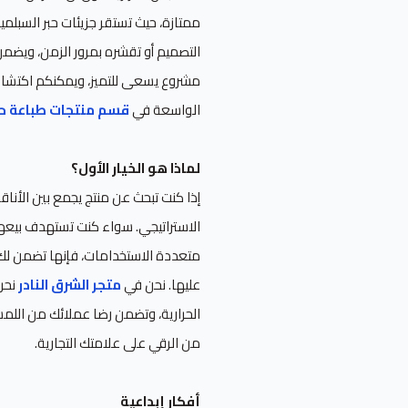
ممتازة، حيث تستقر جزيئات حبر السبلم
التصميم أو تقشره بمرور الزمن، ويضمن ل
مشروع يسعى للتميز، ويمكنكم اكتشاف ا
الواسعة في
قسم منتجات طباعة حر
لماذا هو الخيار الأول؟
إذا كنت تبحث عن منتج يجمع بين الأناق
الاستراتيجي. سواء كنت تستهدف بيعه
متعددة الاستخدامات، فإنها تضمن لك
عليها. نحن في
متجر الشرق النادر
نحرص
الحرارية، وتضمن رضا عملائك من اللمس
من الرقي على علامتك التجارية.
أفكار إبداعية