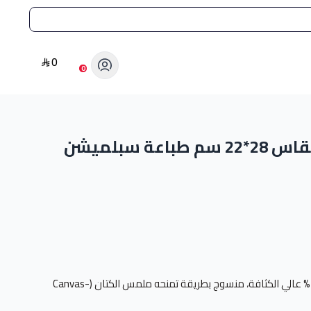
0
0
ة سبلميشن
قماش بوليستر نقي 100% عالي الكثافة، منسوج بطريقة تمنحه ملمس الكتان (Canvas-