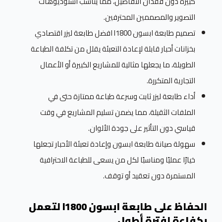
كبيرة دون فقدان التفاصيل، مما يناسب استوديوهات
التصوير والمصممين المحترفين.
تصميم طابعة ابسون l1800 افضل طابعة ليزر اقتصادي
بخزانات أحبار قابلة لإعادة التعبئة يقلل من تكلفة الطباعة
الطويلة، ما يجعلها مثالية للمشاريع الكبيرة أو الأعمال
التجارية المتكررة.
أداء طابعة ليزر ثابت وسرعة طباعة ممتازة حتى في
الملفات الثقيلة، مما يضمن تسليم المشاريع في وقت
قياسي دون التأثير على جودة الألوان.
سهولة صيانة طابعة ابسون وإعادة تعبئة الأحبار تجعلها
خيارًا عمليًا ومناسبًا لكل من يسعى للطباعة الاحترافية
المستمرة دون تعقيد أو توقف.
الحفاظ على طابعة ابسون l1800 لتعمل
بكفاءة لفترة أطول