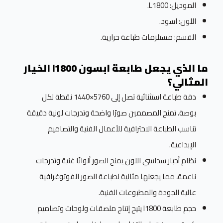
الموديل: L1800.
اللون: اسود.
القسم: مستلزمات طباعة حرارية.
ما الذي يجعل طابعة ابسون l1800 الخيار
المثالي؟
دقة طباعة استثنائية تصل إلى 5760×1440 نقطة لكل
بوصة، تمنح المصممين صورًا واضحة وتدرجات لونية دقيقة
تناسب الطباعة الاحترافية للأعمال الفنية والتصاميم
الإبداعية.
نظام أحبار سداسي اللون يمنح الصور ألوانًا غنية وتدرجات
ناعمة، مما يجعلها مثالية لطباعة الصور الفوتوغرافية
عالية الجودة والمطبوعات الفنية.
حجم طابعة l1800 يتيح إنتاج ملصقات ولوحات وتصاميم