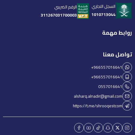
السجل التجاري
الرقم الضريبي
1010713044
311267031700003
روابط مهمة
تواصل معنا
+966557016641
+966557016641
0557016641
alsharq.alnadir@gmail.com
https://t.me/shrooqestcom