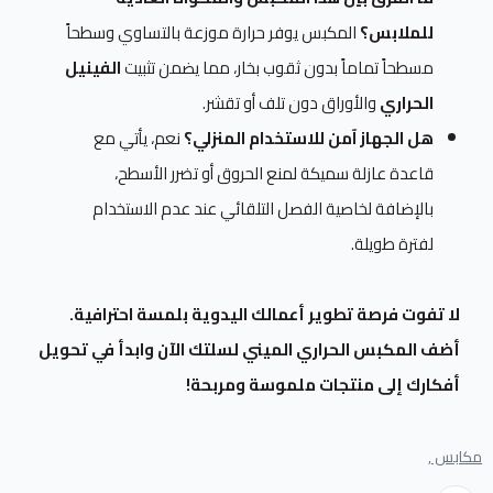
للملابس؟
المكبس يوفر حرارة موزعة بالتساوي وسطحاً
مسطحاً تماماً بدون ثقوب بخار، مما يضمن تثبيت
الفينيل
الحراري
والأوراق دون تلف أو تقشر.
هل الجهاز آمن للاستخدام المنزلي؟
نعم، يأتي مع
قاعدة عازلة سميكة لمنع الحروق أو تضرر الأسطح،
بالإضافة لخاصية الفصل التلقائي عند عدم الاستخدام
لفترة طويلة.
لا تفوت فرصة تطوير أعمالك اليدوية بلمسة احترافية.
أضف المكبس الحراري الميني لسلتك الآن وابدأ في تحويل
أفكارك إلى منتجات ملموسة ومربحة!
مكابس ,