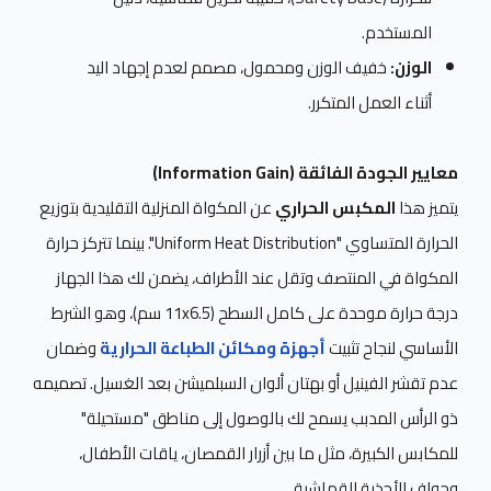
المستخدم.
الوزن:
خفيف الوزن ومحمول، مصمم لعدم إجهاد اليد
أثناء العمل المتكرر.
معايير الجودة الفائقة (Information Gain)
يتميز هذا
المكبس الحراري
عن المكواة المنزلية التقليدية بتوزيع
الحرارة المتساوي "Uniform Heat Distribution". بينما تتركز حرارة
المكواة في المنتصف وتقل عند الأطراف، يضمن لك هذا الجهاز
درجة حرارة موحدة على كامل السطح (11x6.5 سم)، وهو الشرط
الأساسي لنجاح تثبيت
أجهزة ومكائن الطباعة الحرارية
وضمان
عدم تقشر الفينيل أو بهتان ألوان السبلميشن بعد الغسيل. تصميمه
ذو الرأس المدبب يسمح لك بالوصول إلى مناطق "مستحيلة"
للمكابس الكبيرة، مثل ما بين أزرار القمصان، ياقات الأطفال،
وحواف الأحذية القماشية.