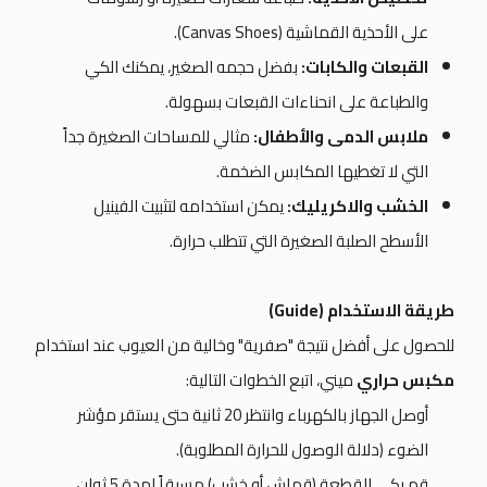
على الأحذية القماشية (Canvas Shoes).
القبعات والكابات:
بفضل حجمه الصغير، يمكنك الكي
والطباعة على انحناءات القبعات بسهولة.
ملابس الدمى والأطفال:
مثالي للمساحات الصغيرة جداً
التي لا تغطيها المكابس الضخمة.
الخشب والاكريليك:
يمكن استخدامه لتثبيت الفينيل
الأسطح الصلبة الصغيرة التي تتطلب حرارة.
طريقة الاستخدام (Guide)
للحصول على أفضل نتيجة "صفرية" وخالية من العيوب عند استخدام
مكبس حراري
ميني، اتبع الخطوات التالية:
أوصل الجهاز بالكهرباء وانتظر 20 ثانية حتى يستقر مؤشر
الضوء (دلالة الوصول للحرارة المطلوبة).
قم بكي القطعة (قماش أو خشب) مسبقاً لمدة 5 ثوانٍ