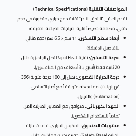
المواصفات التقنية (Technical Specifications)
نقدم لك في "الشرق النادر" تقنية دمج حراري متطورة في حجم
كفي، مصممة خصيصاً لتلبية احتياجات الطباعة الدقيقة:
أبعاد سطح التسخين:
11 سم × 6.5 سم (حجم مثالي
للتفاصيل الدقيقة).
سرعة التسخين:
تقنية Rapid Heat تصل للجاهزية خلال
20 ثانية فقط (أسرع بـ 3 أضعاف من المنافسين).
درجة الحرارة القصوى:
تصل إلى 180 درجة مئوية (356
فهرنهايت)، مما يجعله متوافقاً مع أحبار التسامي
(Sublimation) والفينيل.
الجهد الكهربائي:
متوافق مع المعايير المنزلية (آمن
تماماً للاستخدام الشخصي).
محتويات الصندوق:
المكبس الحراري، قاعدة عازلة
للحرارة (Safety Base)، حقيبة تخزين قماشية، دليل