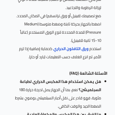
لإزالة الرطوبة والتجاعيد.
ضع تصميمك (فينيل أو ورق ترانسفير) في المكان المحدد.
اضغط بالجهاز بحركة ثابتة وضغط متوسط (Medium
Pressure) للمدة المحددة لنوع الورق المستخدم (غالباً
10-15 ثانية للفينيل).
استخدم
ورق التافلون الحراري
كحماية إضافية إذا لزم
الأمر، ثم انزع الغلاف حسب التعليمات (بارد أو حار).
الأسئلة الشائعة (FAQ)
هل يمكن استخدام هذا المكبس الحراري لطباعة
السبلميشن؟
نعم، بما أن الجهاز يصل لدرجة حرارة 180
مئوية، فهو قادر على نقل أحبار السبلميشن بوضوح، بشرط
الضغط الجيد والوقت الكافي.
ما الفرق بين هذا المكبس والمكواة العادية