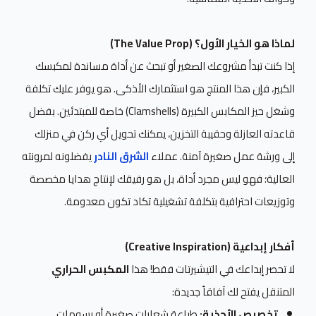
لماذا هو الخيار الأول؟ (The Value Prop)
إذا كنت تبدأ مشروعك الصغير أو تبحث عن أداة مساندة لمكبسك
الكبير، فإن هذا المنتج هو استثمارك الأذكى. هو يوفر عليك تكلفة
وشغل حيز المكابس الكبيرة (Clamshells) خاصة للمبتدئين. بفضل
قاعدته العازلة وحقيبة التخزين، يمكنك تحويل أي ركن في منزلك
إلى ورشة عمل صغيرة آمنة. عملاء
الشرق النادر
يفضلونه لمرونته
العالية؛ فهو ليس مجرد أداة، بل هو رفيقك لإنتاج هدايا مخصصة
وتوزيعات احترافية بتكلفة تشغيلية تكاد تكون معدومة.
أفكار إبداعية (Creative Inspiration)
لا تحصر إبداعك في التيشيرتات فقط! هذا
المكبس الحراري
المتنقل يفتح لك آفاقاً جديدة:
تخصيص الأحذية:
طباعة شعارات صغيرة أو رسومات