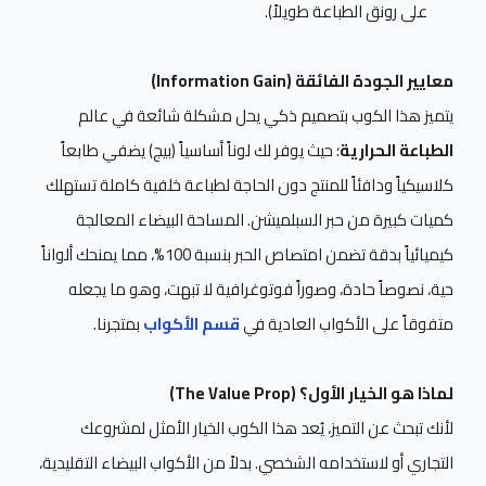
على رونق الطباعة طويلاً).
معايير الجودة الفائقة (Information Gain)
يتميز هذا الكوب بتصميم ذكي يحل مشكلة شائعة في عالم
الطباعة الحرارية
؛ حيث يوفر لك لوناً أساسياً (بيج) يضفي طابعاً
كلاسيكياً ودافئاً للمنتج دون الحاجة لطباعة خلفية كاملة تستهلك
كميات كبيرة من حبر السبلميشن. المساحة البيضاء المعالجة
كيميائياً بدقة تضمن امتصاص الحبر بنسبة 100%، مما يمنحك ألواناً
حية، نصوصاً حادة، وصوراً فوتوغرافية لا تبهت، وهو ما يجعله
متفوقاً على الأكواب العادية في
قسم الأكواب
بمتجرنا.
لماذا هو الخيار الأول؟ (The Value Prop)
لأنك تبحث عن التميز، يُعد هذا الكوب الخيار الأمثل لمشروعك
التجاري أو لاستخدامه الشخصي. بدلاً من الأكواب البيضاء التقليدية،