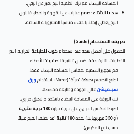
المساحة البيضاء مع ترك الخلفية البيج تعبر عن الرقي.
هدايا الشتاء:
صمم عبارات عن القهوة والمطر، فاللون
البيج يعطي إيحاءً بالدفء مناسباً للمشروبات الساخنة.
طريقة الاستخدام (Guide)
للحصول على أفضل نتيجة عند استخدام
كوب للطباعة
الحرارية، اتبع
الخطوات التالية بدقة لضمان "النتيجة الصفرية" للأخطاء:
قم بتجهيز التصميم بمقاس المساحة البيضاء فقط.
اطبع التصميم بصيغة "مرآة" (Mirror) باستخدام
ورق
سبلميشن
عالي الجودة وطابعة مخصصة.
ثبت الورقة على المساحة البيضاء باستخدام لاصق حراري.
اضبط المكبس الحراري على درجة حرارة
180 درجة مئوية
(أو 360 فهرنهايت) لمدة
180 ثانية
(قد تختلف القيم قليلاً
حسب نوع المكبس).