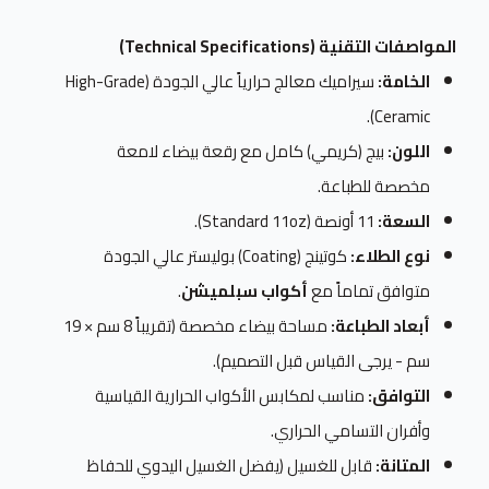
المواصفات التقنية (Technical Specifications)
الخامة:
سيراميك معالج حرارياً عالي الجودة (High-Grade
Ceramic).
اللون:
بيج (كريمي) كامل مع رقعة بيضاء لامعة
مخصصة للطباعة.
السعة:
11 أونصة (Standard 11oz).
نوع الطلاء:
كوتينج (Coating) بوليستر عالي الجودة
متوافق تماماً مع
أكواب سبلميشن
.
أبعاد الطباعة:
مساحة بيضاء مخصصة (تقريباً 8 سم × 19
سم - يرجى القياس قبل التصميم).
التوافق:
مناسب لمكابس الأكواب الحرارية القياسية
وأفران التسامي الحراري.
المتانة:
قابل للغسيل (يفضل الغسيل اليدوي للحفاظ