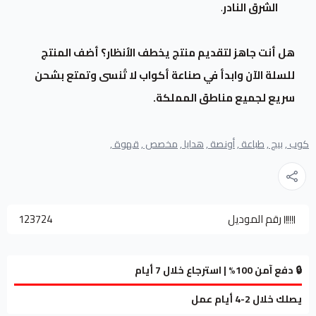
الشرق النادر
.
هل أنت جاهز لتقديم منتج يخطف الأنظار؟ أضف المنتج
للسلة الآن وابدأ في صناعة أكواب لا تُنسى وتمتع بشحن
سريع لجميع مناطق المملكة.
كوب ,
بيج ,
طباعة ,
أونصة ,
هدايا ,
مخصص ,
قهوة ,
رقم الموديل
123724
🔒 دفع آمن 100% | استرجاع خلال 7 أيام
يصلك خلال 2-4 أيام عمل