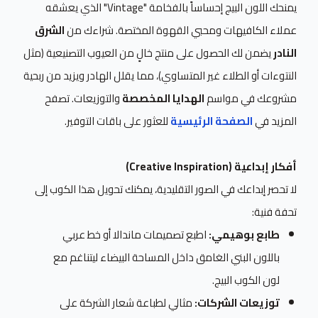
يمنحك اللون البيج إحساساً بالفخامة "Vintage" الذي يعشقه
عملاء الكافيهات ومحبي القهوة المختصة. شراءك من
الشرق
النادر
يضمن لك الحصول على منتج خالٍ من العيوب التصنيعية (مثل
النتوءات أو الطلاء غير المتساوي)، مما يقلل الهادر ويزيد من ربحية
مشروعك في مواسم
الهدايا المخصصة
والتوزيعات. تصفح
المزيد في
الصفحة الرئيسية
للعثور على باقات التوفير.
أفكار إبداعية (Creative Inspiration)
لا تحصر إبداعك في الصور التقليدية، يمكنك تحويل هذا الكوب إلى
تحفة فنية:
طابع بوهيمي:
اطبع تصميمات ماندالا أو خط عربي
باللون البني الغامق داخل المساحة البيضاء ليتناغم مع
لون الكوب البيج.
توزيعات الشركات:
مثالي لطباعة شعار الشركة على