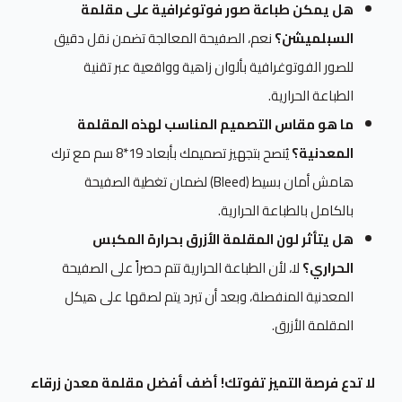
هل يمكن طباعة صور فوتوغرافية على مقلمة
السبلميشن؟
نعم، الصفيحة المعالجة تضمن نقل دقيق
للصور الفوتوغرافية بألوان زاهية وواقعية عبر تقنية
الطباعة الحرارية.
ما هو مقاس التصميم المناسب لهذه المقلمة
المعدنية؟
يُنصح بتجهيز تصميمك بأبعاد 19*8 سم مع ترك
هامش أمان بسيط (Bleed) لضمان تغطية الصفيحة
بالكامل بالطباعة الحرارية.
هل يتأثر لون المقلمة الأزرق بحرارة المكبس
الحراري؟
لا، لأن الطباعة الحرارية تتم حصراً على الصفيحة
المعدنية المنفصلة، وبعد أن تبرد يتم لصقها على هيكل
المقلمة الأزرق.
لا تدع فرصة التميز تفوتك! أضف أفضل مقلمة معدن زرقاء