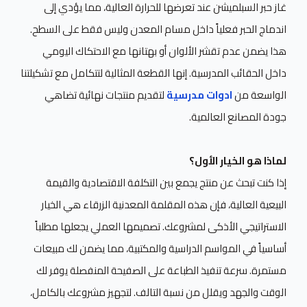
غاز حبر السبلميشن عند تعرضها للحرارة العالية، مما يؤدي إلى
اندماج الحبر فعلياً داخل مسام المعدن وليس فقط على السطح.
هذا يضمن عدم تقشر الألوان أو بهتانها مع الاحتكاك اليومي
داخل الحقائب المدرسية. إنها القطعة المثالية لتتكامل مع تشكيلتنا
الواسعة من
ادوات مدرسية
لتقديم منتجات نهائية تضاهي
جودة المصانع العالمية.
لماذا هو الخيار الأول؟
إذا كنت تبحث عن منتج يجمع بين التكلفة الاقتصادية والقيمة
البيعية العالية، فإن هذه المقلمة المعدنية الزرقاء هي الخيار
الاستراتيجي الأذكى لمشروعك. تصميمها العملي يجعلها مطلباً
أساسياً في المواسم الدراسية والمكتبية، مما يضمن لك مبيعات
مستمرة. سرعة تنفيذ الطباعة على الصفيحة المنفصلة يوفر لك
الوقت والجهد ويقلل من نسبة التالف. لتجهيز مشروعك بالكامل،