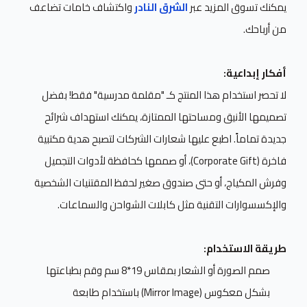
يمكنك تسوق المزيد عبر
الشرق النادر
واكتشاف خامات تضاعف
من أرباحك.
أفكار إبداعية:
لا تحصر استخدام هذا المنتج كـ "مقلمة مدرسية" فقط! بفضل
تصميمها الأنيق ومساحتها الممتازة، يمكنك استهداف شرائح
جديدة تماماً. اطبع عليها شعارات الشركات لتصبح هدية مكتبية
فاخرة (Corporate Gift)، أو صممها كحافظة لأدوات التجميل
وفرش المكياج، أو حتى صندوق صغير لحفظ المقتنيات الشخصية
والإكسسوارات التقنية مثل كابلات الشواحن والسماعات.
طريقة الاستخدام:
صمم الصورة أو الشعار بمقاس 19*8 سم وقم بطباعتها
بشكل معكوس (Mirror Image) باستخدام طابعة