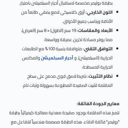
بطبقة بوليمر مخصصة لاستقبال أحبار السبلميشن بامتياز.
اللون الخارجي:
أزرق كلاسيكي لامع يضفي طابعاً من
الأناقة ويناسب جميع الأذواق.
الأبعاد والمقاسات:
19 سم (الطول) × 8 سم (العرض)،
مما يوفر مساحة تخزين عميقة وواسعة.
التوافق التقني:
متوافقة بنسبة 100% مع الطابعات
الحرارية (السبلميشن)، و
أحبار السبلميشن
والمكابس
الحرارية المسطحة.
نظام التثبيت:
شريط لاصق قوي مدمج على سطح
المقلمة لتثبيت الصفيحة المطبوعة بسهولة وثبات تام.
معايير الجودة الفائقة:
تتميز هذه المقلمة بوجود صفيحة معدنية معالجة كيميائياً بطبقة
"بوليمر" فائقة النقاء. هذه الطبقة مصممة هندسياً لتتفاعل مع