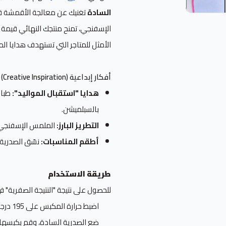
السادة
تغنيك عن معالجة الأقمشة قب
الإسفنجي، تمنح منتجك النهائي قيمة س
الأمثل للمتاجر التي تستهدف هدايا المواليد الفاخرة 
أفكار إبداعية (Creative Inspiration)
هدايا "استقبال المواليد":
طباع
بالسبلميشن.
التطريز البارز:
الملمس الإسفنجي يس
أطقم المناسبات:
نسّق الصدرية 
طريقة الاستخدام
للحصول على نتيجة "النتيجة الصفرية" 
اضبط حرارة المكبس على 195 درجة مئوية.
ضع الصدرية السادة، وقم بكبسها كبسة خفيفة (3 ثوانٍ)