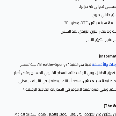
(حوالي 46 جرام).
اق خلفي مريح.
بعة سبلميشن
، DTF، وتطريز 3D.
ة ولا يتغير اللون الوردي بعد الكبس.
 متجر الشرق النادر.
جات والأقمشة
لدينا هو تقنية "Breathe-Sponge"؛ حيث تسمح
تعرق الطفل، وفي الوقت ذاته، السطح الخارجي المعالج يمتص أحبار
م
طابعة سبلميشن
، ستجد أن اللون يتغلغل في الألياف ليعطي
متكرر، وهي ميزة تقنية لا تتوفر في الصدريات العادية الرقيقة.\
 يبحثون عن الجودة التي توفر الوقت والمال. هذه الصدرية الوردي