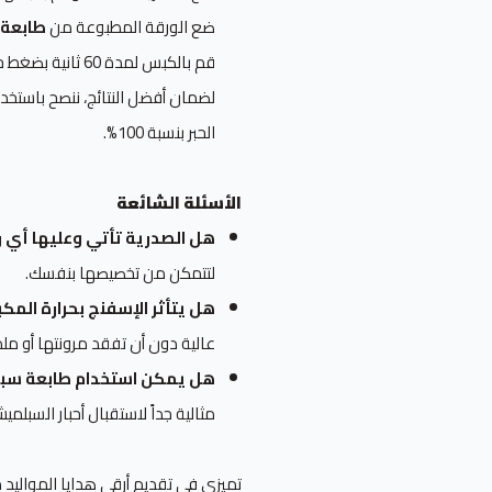
ضع الورقة المطبوعة من
طابعة
قم بالكبس لمدة 60 ثانية بضغط خفيف (لحماية الإسفنج من الانضغاط الزائد).
لضمان أفضل النتائج، ننصح باستخد
الحبر بنسبة 100%.
الأسئلة الشائعة
هل الصدرية تأتي وعليها أي
لتتمكن من تخصيصها بنفسك.
هل يتأثر الإسفنج بحرارة المك
عالية دون أن تفقد مرونتها أو م
هل يمكن استخدام طابعة سبل
مثالية جداً لاستقبال أحبار السبلم
تميزي في تقديم أرقى هدايا المواليد 