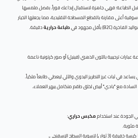
ل الطباعة؛ فهي جاهزة لاستقبال إبداعك فوراً. بفضل ملمسها
وقية أعلى مقارنة بالقطع المسطحة التقليدية، مما يجعلها الخيار
(B2C) بأقل مجهود في
طباعة حرارية
دقيقة.
ة عبارات ترحيبية باللون الذهبي (فينيل) أو صور كرتونية ناعمة
اعد في ثبات غرز التطريز اليدوي والآلي ليعطي طابعاً ملكياً.
السادة مع "بادي" أبيض لخلق طقم متكامل يبهر العملاء.
في الجودة عند استخدام
مكبس حراري
:
 لتسوية السطح الإسفنجي.