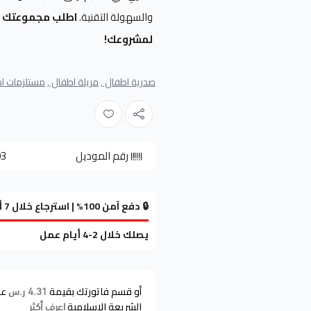
والسهولة التقنية.
اطلب مجموعتك ال
لمشروعك!
صدرية اطفال ,
مريلة اطفال ,
مستلزمات اط
رقم الموديل
93
🔒 دفع آمن 100% | استرجاع خلال 7 أيام
يصلك خلال 2-4 أيام عمل
أو قسم فاتورتك بقيمة
عل
4.31 ر.س
الشريعة الإسلامية
اعرف أكثر