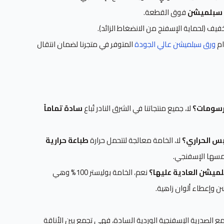
 سبلميشن
فوق القطعة.
ام
ورق سبلميشن عالي الجودة
المتوفر في متجرنا لضمان انتقال
 رسومات؟
لا، جميع منتجاتنا في الشرق النادر تُباع
سادة تماماً
بس الحراري؟
لا، الخامة معالجة لتتحمل حرارة
طباعة حرارية
لمسها الإسفنجي.
ميشن العادية عليها؟
نعم، الخامة بوليستر 100% وهي
يشن وإعطاء ألوان زاهية.
مع الصدرية الإسفنجية الوردية السادة، فهي تجمع بين الأناقة