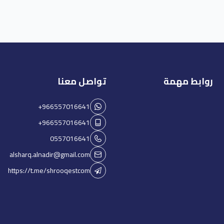
روابط مهمة
تواصل معنا
+966557016641
+966557016641
0557016641
alsharq.alnadir@gmail.com
https://t.me/shrooqestcom