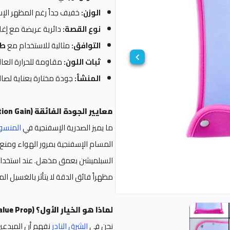
الوزن:
خفيف جداً رغم المظهر الإسفنجي 
نوع القصة:
دائرية عريضة مع إغل
التوافق:
مثالية للاستخدام مع
طا
ثبات اللون:
مقاومة للحرارة العالي
المنشأ:
جودة مختارة بعناية لصالح
معايير الجودة الفائقة (Information Gain)
ما يميز الصدرية الإسفنجية في
المنسو
المسام الإسفنجية بمرور الهواء ومنع 
السبلميشن بعمق مذهل. عند استخدا
مظهراً فائق الدقة لا يتأثر بالغسيل ال
لماذا هو الخيار الأول؟ (The Value Prop)
نحن في
الشرق النادر
نفهم أن المبدعين