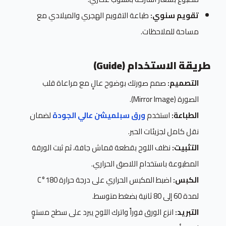
تقويم سنوي:
طباعة التقويم الهجري والميلادي مع
مساحة للملاحظات.
طريقة الاستخدام (Guide)
التصميم:
صمم صورتك بوضوح عالٍ مع مراعاة قلب
الصورة (Mirror Image).
الطباعة:
استخدم
ورق سبلميشن عالي الجودة
لضمان
نقل كامل لجزيئات الحبر.
التثبيت:
نظف اللوح بقطعة قماش جافة، ثم ثبت الورقة
المطبوعة باستخدام اللاصق الحراري.
الكبس:
اضبط المكبس الحراري على درجة حرارة 180°C
لمدة 60 إلى 80 ثانية بضغط متوسط.
التبريد:
انزع الورق فوراً واترك اللوح يبرد على سطح مستوٍ