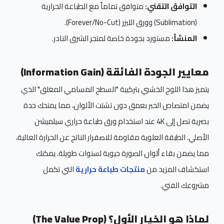
التوافق التقني:
متوافق تماماً مع الطباعة الحرارية
(Sublimation) وورق الليزر (Forever/No-Cut).
المنشأ:
مستورد بجودة خاصة لمتجر الشرق النادر.
معايير الجودة الفائقة (Information Gain)
يتميز هذا اللوح الخشبي بتركيبة "السطح المسامي المغلق" الذي
يضمن امتصاص الحبر بعمق دون تشتت الألوان، مما يمنحك حدة
بصرية تصل إلى 4K عند استخدام ورق طباعة حراري سبلميشن
الأصلي. الطبقة العلوية مقاومة للاصفرار الناتج عن الحرارة العالية،
مما يضمن بقاء ألوان الصورة حيوية لسنوات طويلة. يمكنك
استكشاف المزيد من
منتجات طباعة حرارية
التي تكمل
مشروعك الفني.
لماذا هو الخيار الأول؟ (The Value Prop)