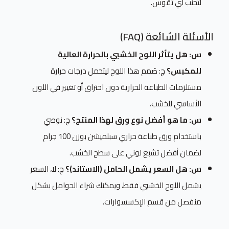
لتجنب أي تقوس.
الأسئلة الشائعة (FAQ)
س: هل يتأثر اللوح الخشبي بالحرارة العالية
للمكبس؟
ج: صُمم هذا اللوح ليتحمل درجات حرارة
مستلزمات الطباعة الحرارية دون احتراق أو تغيير في اللون
الأساسي للخشب.
س: ما هو أفضل نوع ورق لهذا المنتج؟
ج: نوصي
باستخدام ورق طباعة حراري سبلميشن بوزن 100 جرام
لضمان أفضل تشبع لوني على سطح الخشب.
س: هل السعر يشمل الحامل (الاستاند)؟
ج: لا، السعر
يشمل اللوح الخشبي فقط، ويمكنك شراء الحوامل بشكل
منفصل من قسم الإكسسوارات.