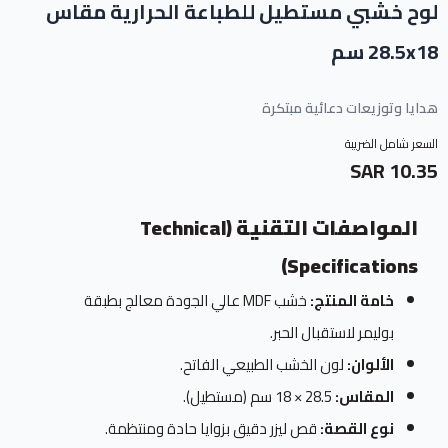
لوح خشبي مستطيل للطباعة الحرارية مقاس
28.5x18 سم
هدايا وتوزيعات دعائية مبتكرة
السعر شامل الضريبة
10.35 SAR
المواصفات التقنية (Technical
Specifications)
خامة المنتج:
خشب MDF عالي الجودة معالج بطبقة
بوليمر لاستقبال الحبر.
الألوان:
لون الخشب الطبيعي الفاتح.
المقاس:
28.5 × 18 سم (مستطيل).
نوع القصة:
قص ليزر دقيق بزوايا حادة ومنتظمة.