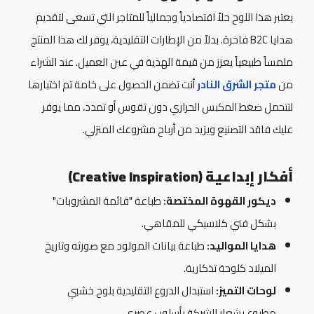
يعتبر هذا اللوح حلاً اقتصادياً وجمالياً للمتاجر التي تسعى لتقديم
هدايا B2C فاخرة. بدلاً من الإطارات التقليدية، يوفر لك هذا المنتج
ملمساً طبيعياً يعزز من قيمة الهدية في عين العميل. عند الشراء
من
متجر الشرق النادر
أنت تضمن الحصول على خامة تم اختبارها
لتتحمل ضغط المكبس الحراري دون تقوس أو تمدد، مما يوفر
عليك فاقد التصنيع ويزيد من أرباح مشروعك المنزلي.
أفكار إبداعية (Creative Inspiration)
ديكور القهوة المختصة:
طباعة "قائمة المشروبات"
بشكل فني كلاسيكي للمقاهي.
هدايا المواليد:
طباعة بيانات المولود مع صورته وتاريخ
الميلاد كلوحة تذكارية.
لوحات التميز:
استبدال الدروع التقليدية بلوح خشبي
مطبوع بشعار الشركة بأسلوب عصري.