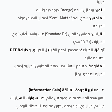
حرارياً.
اللون:
برتقالي سادة (Orange) درجة حية وثابتة.
الملمس:
سطح ناعم "Semi-Matte" لضمان التصاق مواد
الطباعة.
القياس:
مقاس عالمي (Standard Fit) مرن يناسب أغلب أنواع
السيارات (37-38 سم).
توافق الطباعة:
مخصص لدعم
الفينيل الحراري
و
طباعة DTF
بكفاءة عالية.
المقاومة:
مقاوم للتقشر تحت ضغط المكابس الحرارية (ضمن
الحرارة الموصى بها).
معايير الجودة الفائقة (Information Gain)
تعتبر هذه المسكة نقلة نوعية في عالم
اكسسوارات السيارات
،
حيث تم اختيار نوع الجلد بدقة ليكون مقاوماً للاحتكاك اليومي