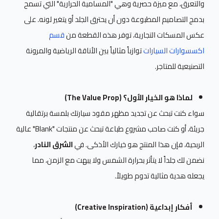
والتعرق، مع ميزة حصرية وهي "المسامية الحرارية" التي تسمح
بدمج التصاميم المطبوعة دون أن يحترق الجلد أو يتغير لونه. على
عكس المسكات التجارية، توفر هذه القطعة من
قسم
اكسسوارات السيارات
توازباً مثالياً بين الأناقة الرياضية والمرونة
التصنيعية للمتاجر.
لماذا هو الخيار الأول؟ (The Value Prop)
سواء كنت تبحث عن تجديد مظهر مقود سيارتك بلمسة برتقالية
جريئة، أو كنت صاحب مشروع طباعة تبحث عن منتجات "Blank" عالية
الربحية، فإن هذا المنتج هو خيارك الأذكى. في
الشرق النادر
،
نضمن لك جلداً لا يتأثر بحرارة الشمس ولا يبهت مع الزمن، مما
يجعله هدية مثالية تدوم طويلاً.
أفكار إبداعية (Creative Inspiration)