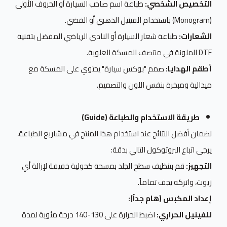
التخصيص الشخصي:
طباعة اسم صاحب السيارة أو الحروف الأولى
(Monogram) باستخدام الفينيل الذهبي أو الفضي.
الشعارات:
طباعة شعار السيارة أو النادي الرياضي المفضل بتقنية
DTF الملونة في منتصف المسكة العلوية.
أطقم الهدايا:
صمم "بوكس سيارة" يحتوي على المسكة مع
ميدالية ومبخرة بنفس اللون والتصميم.
طريقة الاستخدام والطباعة (Guide)
لضمان أفضل النتائج عند استخدام هذا المنتج في مشاريع الطباعة،
يرجى اتباع البروتوكول التالي بدقة:
التجهيز:
قم بتنظيف سطح الجلد بمسحة كحولية خفيفة لإزالة أي
زيوت، واتركه يجف تماماً.
إعداد المكبس (هام جداً):
للفينيل الحراري:
اضبط الحرارة على 130-140 درجة مئوية لمدة