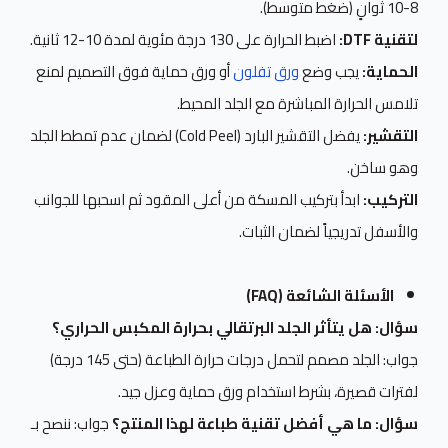
8-10 ثوانٍ (ضغط متوسط).
لتقنية DTF:
اضبط الحرارة على 130 درجة مئوية لمدة 10-12 ثانية.
الحماية:
يجب وضع
ورق تفلون
أو ورق حماية فوق التصميم لمنع
تلامس الحرارة المباشرة مع الجلد المحيط.
التقشير:
يفضل التقشير البارد (Cold Peel) لضمان عدم تمطط الجلد
وهو ساخن.
التركيب:
ابدأ بتركيب المسكة من أعلى المقود ثم اسحبها للجوانب
والأسفل تدريجياً لضمان الثبات.
الأسئلة الشائعة (FAQ)
سؤال: هل يتأثر الجلد البرتقالي بحرارة المكبس الحراري؟
جواب: الجلد مصمم لتحمل درجات حرارة الطباعة (حتى 145 درجة)
لفترات قصيرة، بشرط استخدام ورق حماية وعزل جيد.
سؤال: ما هي أفضل تقنية طباعة لهذا المنتج؟
جواب: ننصح بـ