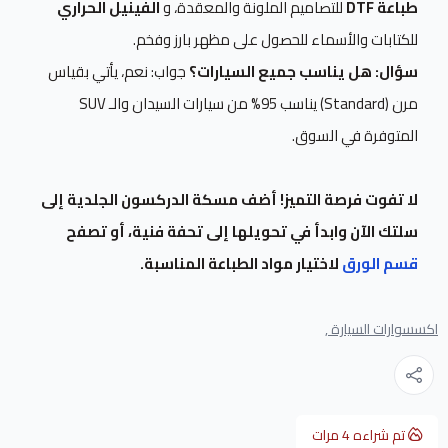
طباعة DTF
للتصاميم الملونة والمعقدة، و
الفينيل الحراري
للكتابات والأسماء للحصول على مظهر بارز وفخم.
سؤال: هل يناسب جميع السيارات؟
جواب: نعم، يأتي بقياس
مرن (Standard) يناسب 95% من سيارات السيدان والـ SUV
المتوفرة في السوق.
لا تفوت فرصة التميز! أضف مسكة الدركسون الجلدية إلى
سلتك الآن وابدأ في تحويلها إلى تحفة فنية، أو تصفح
قسم الورق
لاختيار مواد الطباعة المناسبة.
اكسسوارات السيارة ,
تم شراءه
4
مرات