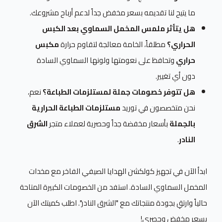
ما يتيح لنا تقديمه بسعر مخفض جداً لدعم أرباح مشروعك.
هل يتأثر ملمس المخمل السماوي بعد الكبس
الحراري؟
مطلقاً، الخامة معالجة لتقاوم حرارة
مكبس
حراري
وتحافظ على نعومتها ولونها السماوي السادة
دون أي تغيير.
هل تتوفر خصومات جملة لمستلزمات الطباعة؟
نعم،
نحن متخصصون في توريد
مستلزمات الطباعة الحرارية
بالجملة
بأسعار مخفضة جداً وحصرية لعملاء متجر
الشرق
النادر
.
ابدأ الآن في تجهيز كولكشن الهدايا الصيفي الفاخر مع مخدات
المخمل السماوي السادة. استفد من الخصومات الكبيرة المتاحة
حالياً وارتقِ بجودة منتجاتك مع "الشرق النادر". اطلب كميتك الآن
بسعر مخفض وحصري!