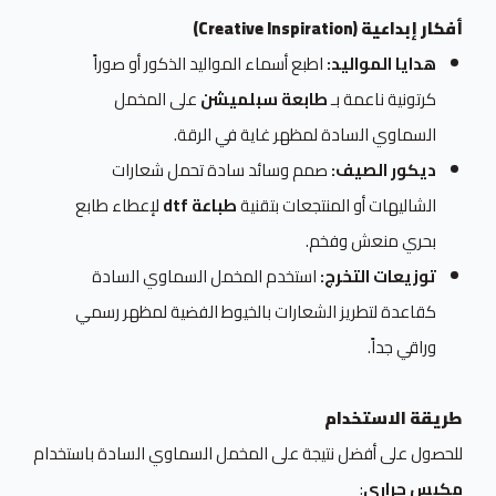
أفكار إبداعية (Creative Inspiration)
هدايا المواليد:
اطبع أسماء المواليد الذكور أو صوراً
كرتونية ناعمة بـ
طابعة سبلميشن
على المخمل
السماوي السادة لمظهر غاية في الرقة.
ديكور الصيف:
صمم وسائد سادة تحمل شعارات
الشاليهات أو المنتجعات بتقنية
طباعة dtf
لإعطاء طابع
بحري منعش وفخم.
توزيعات التخرج:
استخدم المخمل السماوي السادة
كقاعدة لتطريز الشعارات بالخيوط الفضية لمظهر رسمي
وراقي جداً.
طريقة الاستخدام
للحصول على أفضل نتيجة على المخمل السماوي السادة باستخدام
مكبس حراري
: