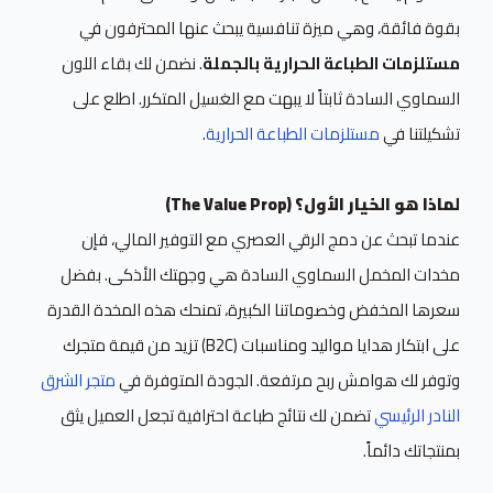
بقوة فائقة، وهي ميزة تنافسية يبحث عنها المحترفون في
مستلزمات الطباعة الحرارية بالجملة
. نضمن لك بقاء اللون
السماوي السادة ثابتاً لا يبهت مع الغسيل المتكرر. اطلع على
تشكيلتنا في
مستلزمات الطباعة الحرارية
.
لماذا هو الخيار الأول؟ (The Value Prop)
عندما تبحث عن دمج الرقي العصري مع التوفير المالي، فإن
مخدات المخمل السماوي السادة هي وجهتك الأذكى. بفضل
سعرها المخفض وخصوماتنا الكبيرة، تمنحك هذه المخدة القدرة
على ابتكار هدايا مواليد ومناسبات (B2C) تزيد من قيمة متجرك
وتوفر لك هوامش ربح مرتفعة. الجودة المتوفرة في
متجر الشرق
النادر الرئيسي
تضمن لك نتائج طباعة احترافية تجعل العميل يثق
بمنتجاتك دائماً.