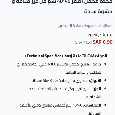
مخدة مخمل اصفر 40*40 سم من غير طباعة و
حشوة سادة
مستلزمات منسوجات سادة للمبدعين
السعر شامل الضريبة
6.90 SAR
11.50 SAR
المواصفات التقنية (Technical Specifications)
خامة المنتج:
مخمل بوليستر 100% عالي الجودة معالج
للطباعة والحرارة العالية.
الألوان:
سماوي فاتح سادة (Plain Sky Blue).
الوزن:
نسيج ثقيل وكثيف لضمان الفخامة وعدم
الشفافية.
المقاسات:
40*40 سم (مقاس قياسي دقيق للأغلفة
السادة).