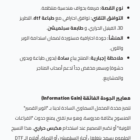
نوع القصة:
مربعة بحواف هندسية منتظمة.
التوافق التقني:
توافق احترافي مع
طباعة dtf
، التطريز
3D، الفينيل الحراري، و
طابعة سبلميشن
.
المنشأ:
جودة احترافية مستوردة لضمان استدامة الوبر
واللون.
ملاحظة إجبارية:
المنتج يباع
سادة
(بدون طباعة وبدون
حشوة) وبسعر مخفض جداً لدعم أصحاب المتاجر
والمشاريع.
معايير الجودة الفائقة (Information Gain)
تتميز مخدة المخمل السماوي السادة لدينا بـ "الوبر القصير"
المنسوج بكثافة مدروسة، وهو سر تقني يمنع حدوث "الفراغات
اللونية" أو تكسر التصميم عند استخدام
مكبس حراري
. هذا النسيج
الملموم يسمح بتغلغل أحبار السبلميشن أو التصاق أفلام الـ DTF