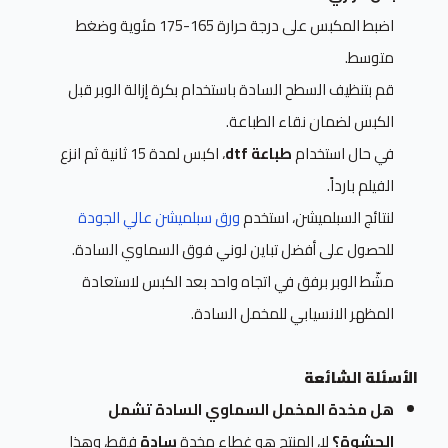
اضبط المكبس على درجة حرارة 165-175 مئوية وضغط
متوسط.
قم بتنظيف السطح السادة باستخدام بكرة إزالة الوبر قبل
الكبس لضمان نقاء الطباعة.
في حال استخدام
طباعة dtf
، اكبس لمدة 15 ثانية ثم انزع
الفيلم بارداً.
لنتائج السبلميشن، استخدم
ورق سبلميشن عالي الجودة
للحصول على أفضل تباين لوني فوق السماوي السادة.
مشّط الوبر برفق في اتجاه واحد بعد الكبس لاستعادة
المظهر الانسيابي للمخمل السادة.
الأسئلة الشائعة
هل مخدة المخمل السماوي السادة تشمل
الحشوة؟
لا، المنتج هو غطاء مخدة
سادة
فقط، وهذا