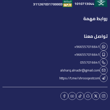
1010713044
311267031700003
روابط مهمة
تواصل معنا
+966557016641
+966557016641
0557016641
alsharq.alnadir@gmail.com
https://t.me/shrooqestcom