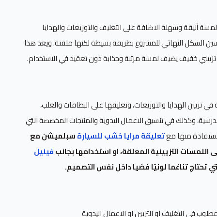
مسة أنيقة وسهلة الاضافة على التغليف والتوزيعات والهدايا
سين الشكل النهائي للمشروع بطريقة بسيطة لكنها ملفتة. ويعد هذا
تزييني خفيف يضيف لمسة مرتبة وجذابة دون تعقيد في الاستخدام.
 تزيين الهدايا والتوزيعات، وتعليقها على البطاقات والعلب،
درسية، وكذلك في تنسيق الاعمال اليدوية والمنتجات المخصصة التي
لاستفادة منها مع
تعليقة مرايا خشب للسيارة
سبلميشن مع
ى اللمسات التزيينية المعلقة، او استخدامها بجانب
فينيل
تي تحتاج تناغما لونيًا فضيا داخل نفس التصميم.
وب في التغليف او التزيين او الاعمال اليدوية