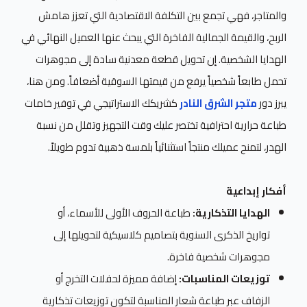
والمتاجر، فهي تجمع بين التكلفة الاقتصادية التي تعزز هامش
الربح، والقيمة الجمالية الفاخرة التي يبحث عنها العميل النهائي في
الهدايا الشخصية. إن تحويل قطعة معدنية سادة إلى مجوهرات
تحمل طابعاً شخصياً يرفع من قيمتها السوقية أضعافاً. ومن هنا،
يبرز دور
متجر الشرق النادر
كشريكك الاستراتيجي في توفير خامات
طباعة حرارية احترافية تختصر عليك وقت التجهيز وتقلل من نسبة
الهدر، لتمنح عميلك منتجاً استثنائياً بلمسة ذهبية تدوم طويلاً.
أفكار إبداعية
الهدايا التذكارية:
طباعة الحروف الأولى للأسماء، أو
تواريخ الذكرى السنوية بتصاميم كلاسيكية لتحويلها إلى
مجوهرات شخصية فاخرة.
توزيعات المناسبات:
إضافة مميزة لحفلات التخرج أو
الزفاف عبر طباعة شعار المناسبة لتكون توزيعات تذكارية