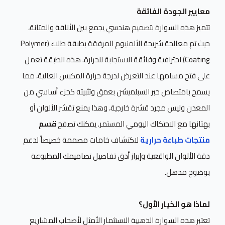
معايير الجودة الفائقة
تتميز هذه السوارة بتصميم هندسي يجمع بين الأناقة والمتانة،
حيث تم معالجة شريحة الألمنيوم المرفقة بطبقة طلاء (Polymer
Coating) احترافية وفائقة الاستجابة للحرارة. هذه الطبقة تعمل
على فتح مسامها عند التعرض لدرجة حرارة المكبس العالية، مما
يسمح بامتصاص حبر السبلميشن بعمق وتثبيته كجزء أساسي من
المعدن وليس مجرد قشرة خارجية، وهذا يمنع تقشر الألوان أو
بهتانها مع الاحتكاك اليومي المستمر. يمكنك تصفح
قسم
منتجات طباعة حرارية
لاكتشاف خامات مصممة خصيصاً لدعم
دقة الألوان الواقعية وإبراز أدق تفاصيل تصاميمك المطبوعة
بوضوح مذهل.
لماذا هو الخيار الأول؟
تعتبر هذه السوارة الذهبية الاستثمار الأمثل لأصحاب المشاريع