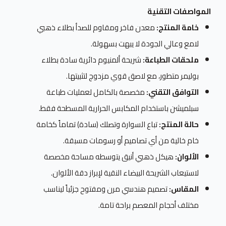
المواصفات التقنية
خامة المنتج:
معدن فاخر ومقاوم للصدأ بطلاء ذهبي
لامع وعالي الجودة لا يبهت بسهولة.
ملحقات الطباعة:
شريحة ألمنيوم دائرية سادة بطلاء
بوليمر متطور، مع لاصق قوي مزدوج لتثبيتها.
التوافق التقني:
مخصصة بالكامل لعمليات طباعة
سبلميشن باستخدام المكابس الحرارية المسطحة فقط.
حالة المنتج:
تباع السوارة وتصلك (سادة) تماماً كخامة
خام خالية من أي تصاميم أو رسومات مسبقة.
الألوان:
هيكل ذهبي أنيق يتوسطه مساحة مخصصة
لاستيعاب الشريحة البيضاء النقية لإبراز دقة الألوان.
المقاس:
تصميم هندسي مرن ومفتوح جزئياً ليناسب
مختلف أحجام المعصم براحة تامة.