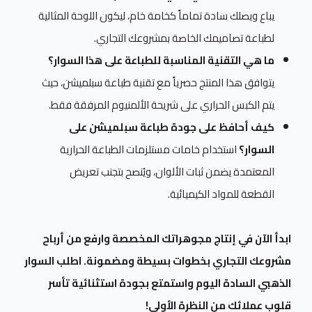
يباع ويصلك سادة تماماً كخامة خام، ليكون اللوحة المثالية
لطباعة تصاميمك الخاصة بمشروعك التجاري.
ما هي التقنية المناسبة للطباعة على هذا السوار؟
يتوافق هذا المنتج حصرياً مع تقنية طباعة سبلميشن، حيث
يتم الكبس الحراري على شريحة الألمنيوم المرفقة فقط.
كيف أحافظ على جودة طباعة سبلميشن على
السوار؟
استخدام خامات مستلزمات الطباعة الحرارية
المعتمدة يضمن ثبات الألوان، ويُنصح بتجنب تعريض
القطعة للمواد الكيميائية.
ابدأ الآن في إنتاج مجوهراتك المخصصة وارفع من أرباح
مشروعك التجاري بخطوات بسيطة ومضمونة. اطلب السوار
الذهبي السادة اليوم واستمتع بجودة استثنائية تأسر
قلوب عملائك من النظرة الأولى!