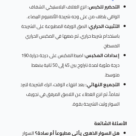
التحضير للكبس:
انزع الغلاف البلاستيكي الشفاف
الواقي بلطف من على وجه شريحة الألمنيوم البيضاء.
التثبيت الحراري:
الصق الورقة المطبوعة على الشريحة
باستخدام شريط حراري، ثم ضعها في المكبس الحراري
المسطح.
إعدادات المكبس:
اضبط المكبس على درجة حرارة 190
درجة مئوية لمدة تتراوح بين 45 إلى 50 ثانية بضغط
متوسط.
التجميع النهائي:
بعد انتهاء الوقت، اترك الشريحة لتبرد
تماماً، ثم انزع الغطاء عن اللاصق المرفق في تجويف
السوار وثبت الشريحة بقوة.
الأسئلة الشائعة
هل السوار الذهبي يأتي مطبوعاً أم سادة؟
السوار