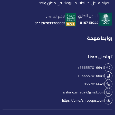
الاحترافية. كل احتياجات مشروعك في مكان واحد
السجل التجاري
الرقم الضريبي
1010713044
311267031700003
روابط مهمة
تواصل معنا
+966557016641
+966557016641
0557016641
alsharq.alnadir@gmail.com
https://t.me/shrooqestcom