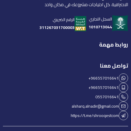
الاحترافية. كل احتياجات مشروعك في مكان واحد
السجل التجاري
الرقم الضريبي
1010713044
311267031700003
روابط مهمة
تواصل معنا
+966557016641
+966557016641
0557016641
alsharq.alnadir@gmail.com
https://t.me/shrooqestcom