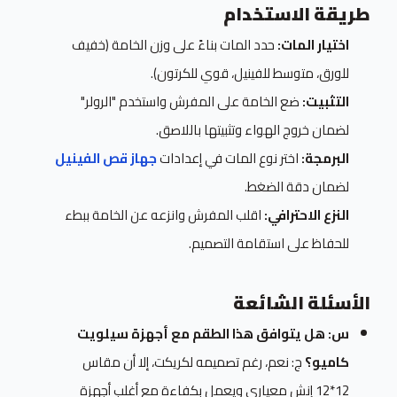
طريقة الاستخدام
اختيار المات:
حدد المات بناءً على وزن الخامة (خفيف
للورق، متوسط للفينيل، قوي للكرتون).
التثبيت:
ضع الخامة على المفرش واستخدم "الرولر"
لضمان خروج الهواء وتثبيتها باللاصق.
البرمجة:
اختر نوع المات في إعدادات
جهاز قص الفينيل
لضمان دقة الضغط.
النزع الاحترافي:
اقلب المفرش وانزعه عن الخامة ببطء
للحفاظ على استقامة التصميم.
الأسئلة الشائعة
س: هل يتوافق هذا الطقم مع أجهزة سيلويت
كاميو؟
ج: نعم، رغم تصميمه لكريكت، إلا أن مقاس
12*12 إنش معياري ويعمل بكفاءة مع أغلب أجهزة