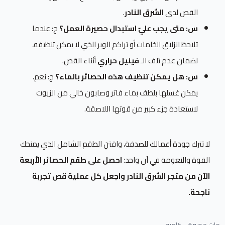
القص لدى
الشرق النادر
.
س: متى يجب عليّ استبدال حصيرة العمل؟
ج: عندما
تلاحظ انزلاق الخامات أو تراكم الوبر الذي لا يمكن تنظيفه،
لضمان عدم تلف الـ
فينيل حراري
أثناء القص.
س: هل يمكن تنظيف هذه الحصائر بالماء؟
ج: نعم،
يمكن غسلها بلطف بماء فاتر وصابون خالي من الزيوت
لاستعادة جزء كبير من قوتها اللاصقة.
لا تترك جودة أعمالك للصدفة، واقتنِ الطقم الشامل الذي يمنحك
القوة والنعومة في آن واحد؛
احصل على طقم الحصائر الأربعة
الآن من متجر الشرق النادر واجعل كل عملية قص تجربة
ناجحة.