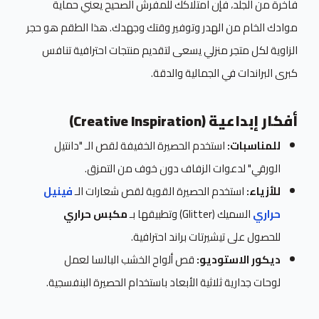
فاخرة من الجلد، فإن امتلاكك للمفرش الصحيح يعني حماية
موادك الخام من الهدر وتوفير وقتك وجهدك. هذا الطقم هو حجر
الزاوية لكل متجر منزلي يسعى لتقديم منتجات احترافية تنافس
كبرى البراندات في الجمالية والدقة.
أفكار إبداعية (Creative Inspiration)
للمناسبات:
استخدم الحصيرة الخفيفة لقص الـ "دانتيل
الورقي" لدعوات الزفاف دون خوف من التمزق.
للأزياء:
استخدم الحصيرة القوية لقص شعارات الـ
فينيل
حراري
السميك (Glitter) وتطبيقها بـ
مكبس حراري
للحصول على تيشيرتات براند احترافية.
ديكور الاستوديو:
قص ألواح الخشب البالسا لعمل
لوحات جدارية ثلاثية الأبعاد باستخدام الحصيرة البنفسجية.