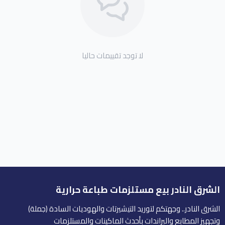
لا توجد تقييمات حاليا
الشرق النادر بيع مستلزمات طباعة حرارية
الشرق النادر.. وجهتكم لتوريد التيشيرتات والهوديات السادة (جملة)
وتجهيز المطابع والبراندات بأحدث الماكينات والمستلزمات