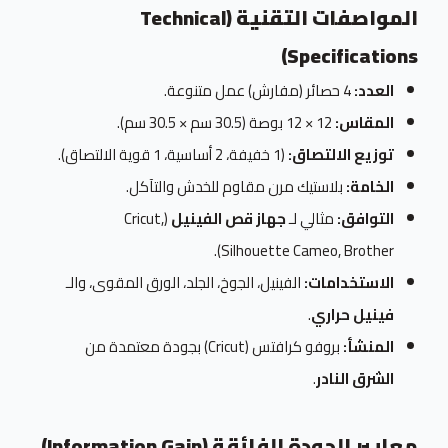
المواصفات التقنية (Technical
Specifications)
العدد:
4 حصائر (مفارش) عمل متنوعة.
المقاس:
12 × 12 بوصة (30.5 سم × 30.5 سم).
توزيع الالتصاق:
(1 خفيفة، 2 أساسية، 1 قوية الالتصاق).
الخامة:
بلاستيك مرن مقاوم للخدش والتآكل.
التوافق:
مثالي لـ
جهاز قص الفينيل
(Cricut,
Silhouette Cameo, Brother).
الاستخدامات:
الفينيل، الجوخ، الجلد، الورق المقوى، والـ
فينيل حراري
.
المنشأ:
بروفو كرافتس (Cricut) بجودة معتمدة من
الشرق النادر
.
معايير الجودة الفائقة (Information Gain)