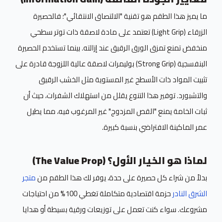
ما يميز هذا الطقم هو تقنية "الالتصاق الانتقائي"؛ فالحصيرة
الزرقاء (Light Grip) تعتمد على مادة لاصقة ذات توتر سطحي
منخفض تمنع تمزق الورق الرقيق عند إزالته. بينما تستخدم الحصيرة
البنفسجية (Strong Grip) بوليمرات لاصقة عالية اللزوجة قادرة على
تثبيت المواد ذات الأسطح غير المستوية مثل الخشب الرقيق
والتشبورد. توفير هذا التنوع يقلل من استهلاك الشفرات، حيث أن
ثبات الخامة يمنع "القص المزدوج" غير المرغوب فيه، مما يطيل
عمر الماكينة الافتراضي بنسبة كبيرة.
لماذا هو الخيار الأول؟ (The Value Prop)
بدلاً من شراء كل حصيرة على حدة، يوفر لك هذا الطقم من
متجر
الشرق النادر
حزمة اقتصادية متكاملة تغطي 100% من احتياجات
مشروعك. سواء كنت تعمل على توزيعات ورقية بسيطة أو هدايا