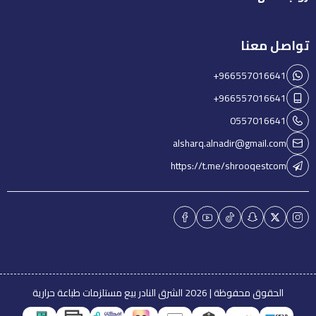
تواصل معنا
+966557016641
+966557016641
0557016641
alsharq.alnadir@gmail.com
https://t.me/shrooqestcom
الحقوق محفوظة | 2026
الشرق النادر بيع مستلزمات طباعة حرارية