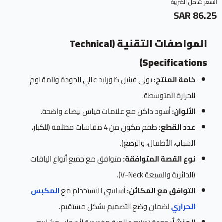
السعر شامل الضريبة
86.25 SAR
المواصفات التقنية (Technical
Specifications)
خامة المنتج:
بولي فينيل كلورايد عالي الجودة والمقاوم
للحرارة المتوسطة.
الألوان:
أسود داكن مع علامات قياس بيضاء واضحة.
عدد القطع:
طقم مكون من 4 مقاسات مختلفة (للكبار،
الشباب، الأطفال، والرضع).
نوع القصة المتوافقة:
متوافق مع جميع أنواع الياقات
(الدائرية والسبعة V-Neck).
التوافق مع المكائن:
أساسي للاستخدام مع
المكبس
الحراري
لضمان وضع التصميم بشكل مستقيم.