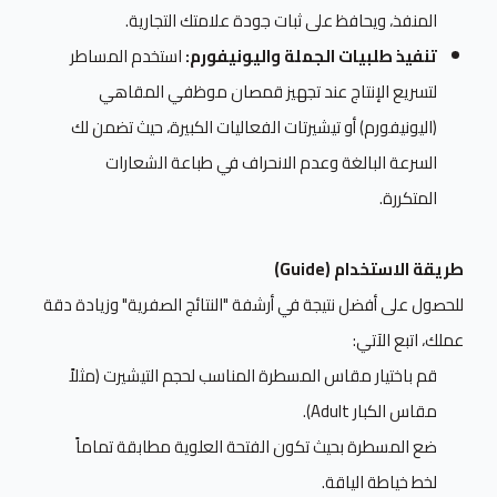
المنفذ، ويحافظ على ثبات جودة علامتك التجارية.
تنفيذ طلبيات الجملة واليونيفورم:
استخدم المساطر
لتسريع الإنتاج عند تجهيز قمصان موظفي المقاهي
(اليونيفورم) أو تيشيرتات الفعاليات الكبيرة، حيث تضمن لك
السرعة البالغة وعدم الانحراف في طباعة الشعارات
المتكررة.
طريقة الاستخدام (Guide)
للحصول على أفضل نتيجة في أرشفة "النتائج الصفرية" وزيادة دقة
عملك، اتبع الآتي:
قم باختيار مقاس المسطرة المناسب لحجم التيشيرت (مثلاً
مقاس الكبار Adult).
ضع المسطرة بحيث تكون الفتحة العلوية مطابقة تماماً
لخط خياطة الياقة.