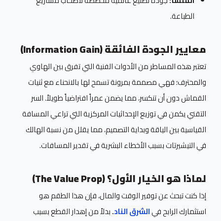
المنشأ:
جودة تصنيع عالمية مخصصة لأصحاب مشاريع
الطباعة.
معايير الجودة الفائقة (Information Gain)
تعتبر هذه المساطر من الأدوات الفنية التي تفرق بين الهاوي
والمحترف؛ فهي مصممة بمرونة تسمح لها بالانحناء مع ثنيات
القماش دون أن تنكسر، مما يضمن عمراً افتراضياً طويلاً. السر
التقني يكمن في توزيع الإحداثيات المركزية التي تراعي المسافة
القياسية بين الياقة وبداية التصميم، مما يقلل من نسبة الهالك
في التيشيرتات بسبب الأخطاء البشرية في تقدير المسافات.
لماذا هو الخيار الأول؟ (The Value Prop)
إذا كنت تبحث عن توفير الوقت والمال، فإن هذا الطقم هو
استثمارك الرابح في
الشرق الناد
.
بدلاً من إهدار القطع بسبب