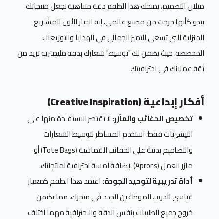
ميلان التصميم، يمنحك هذا الطقم دقة متناهية تجعل منتجاتك
تبدو كأنها خرجت من مصنع عالمي. إنه الخيار الأول للمشاريع
المنزلية التي تسعى للتميز الجمالي في الهدايا والتوزيعات
المخصصة، حيث يضمن لك "توسيط" شعارك بدقة مليمترية تزيد من
ثقة عملائك في احترافيتك.
أفكار إبداعية (Creative Inspiration)
تخصيص الحقائب والمآزر:
لا تقتصر الاستفادة منها على
التيشيرتات فقط؛ استخدم المساطر لتوسيط الشعارات
والتصاميم بدقة على الحقائب القماشية (Tote Bags) أو
مآزر العمل (Aprons) لإضافة لمسة احترافية لمنتجاتك.
أداة تدريبية لتوحيد الجودة:
اعتمد هذا الطقم كمعيار
قياسي لتدريب الموظفين الجدد في متجرك، مما يضمن
خروج جميع الطلبيات بنفس الدقة والاحترافية مهما اختلف