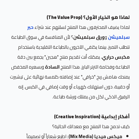
لماذا هو الخيار الأول؟ (The Value Prop)
لماذا يضيف المحترفون هذا المنتج لسلتهم عند شراء
حبر
سبلميشن
و
ورق سبلميشن
؟ لأن المنافسة في سوق الطباعة
تتطلب التميز. بينما يكتفي الآخرون بالطباعة التقليدية باستخدام
مكبس حراري
، يمكنك أنت تقديم منتج "هجين" يجمع بين دقة
الطباعة وفخامة الترتر البارز. هذا المنتج
السادة
وبسعره المخفض
يمنحك هامش ربح "خرافي" عند إضافته كلمسة نهائية على تيشيرت
أو حقيبة، دون استهلاك كهرباء أو وقت إضافي في الكبس. إنه
الرفيق الذكي لكل من يمتلك ورشة طباعة.
أفكار إبداعية (Creative Inspiration)
كيف تدمج هذا المنتج مع معداتك الحالية؟
ميكس ميديا (Mix Media):
اطبع شعاراً أو تصميماً