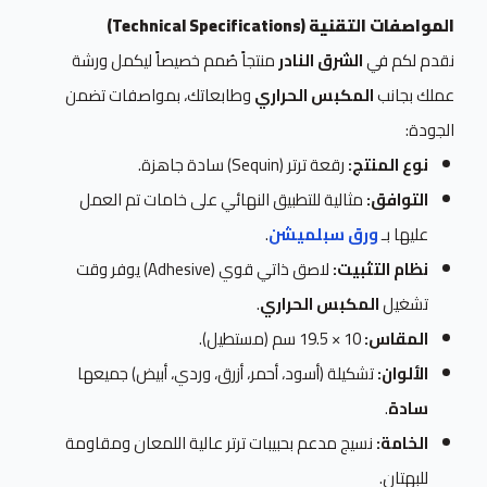
المواصفات التقنية (Technical Specifications)
نقدم لكم في
الشرق النادر
منتجاً صُمم خصيصاً ليكمل ورشة
عملك بجانب
المكبس الحراري
وطابعاتك، بمواصفات تضمن
الجودة:
نوع المنتج:
رقعة ترتر (Sequin) سادة جاهزة.
التوافق:
مثالية للتطبيق النهائي على خامات تم العمل
عليها بـ
ورق سبلميشن
.
نظام التثبيت:
لاصق ذاتي قوي (Adhesive) يوفر وقت
تشغيل
المكبس الحراري
.
المقاس:
10 × 19.5 سم (مستطيل).
الألوان:
تشكيلة (أسود، أحمر، أزرق، وردي، أبيض) جميعها
سادة
.
الخامة:
نسيج مدعم بحبيبات ترتر عالية اللمعان ومقاومة
للبهتان.