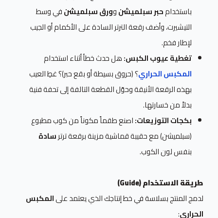
باستخدام
حبر سبلميشن
و
ورق سبلميشن
في وسط
التيشيرت، وأضف رقعة الترتر السادة على الأكمام أو الجيب
لإطار فخم.
تغطية عيوب الكبس:
هل حدث خطأ أثناء استخدام
المكبس الحراري
؟ (حروق بسيطة أو بقع حبر)؟ غطِ العيب
بهذه الرقعة الأنيقة وحوّل القطعة التالفة إلى تحفة فنية
بدلاً من خسارتها.
بكجات التوزيعات:
اصنع طقماً مكوناً من كوب مطبوع
(سبلميشن) مع حقيبة قماشية مزينة برقعة ترتر
سادة
بنفس لون الكوب.
طريقة الاستخدام (Guide)
لدمج المنتج بسلاسة في خط إنتاجك الذي يعتمد على
المكبس
الحراري
: