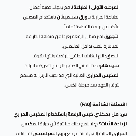
المرحلة الأولى (الطباعة):
قم بإنهاء جميع أعمال
الطباعة الحرارية بـ
ورق سبلميشن
باستخدام المكبس
وتأكد من برودة القطعة تماماً.
التجهيز:
اختر مكان الرقعة بعيداً عن منطقة الطباعة
المباشرة لتجنب تداخل الملامس.
اللصق:
انزع الغلاف الخلفي للرقعة وثبتها بقوة.
تنبيه هام:
هذا المنتج لاصق ولا يحتاج لتعريضه لحرارة
المكبس الحراري
العالية التي قد تذيب الترتر. إنه مصمم
لتوفير الجهد بعد مرحلة الكبس.
الأسئلة الشائعة (FAQ)
س: هل يمكنني كبس الرقعة باستخدام المكبس الحراري
لزيادة الثبات؟
ج: لا ننصح بذلك مباشرة لأن حرارة
المكبس
الحراري
العالية (التي تستخدم مع
ورق السبلميشن
) قد تتلف