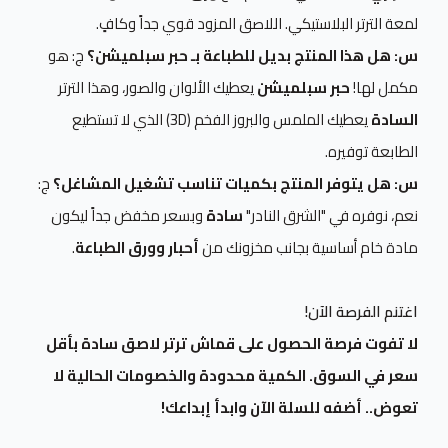
لمعة الترتر البلاستيكي. اللاصق المزود قوي جداً وكافٍ.
س: هل هذا المنتج بديل للطباعة بـ حبر سبلميشن؟
ج: هو
مكمل لها!
حبر سبلميشن
يعطيك الألوان والصور، وهذا الترتر
السادة
يعطيك الملمس والبروز الفخم (3D) الذي لا تستطيع
الطابعة توفيره.
س: هل يتوفر المنتج بكميات تناسب تشغيل المشاغل؟
ج:
نعم، نوفره في "الشرق النادر"
سادة
وبسعر مخفض جداً ليكون
مادة خام أساسية بجانب مخزونك من
أحبار وورق الطباعة
.
اغتنم الفرصة الآن!
لا تفوت فرصة الحصول على قماش ترتر لاصق سادة بأقل
سعر في السوق. الكمية محدودة والخصومات الحالية لا
تعوض.. أضفه للسلة الآن وابدأ إبداعك!