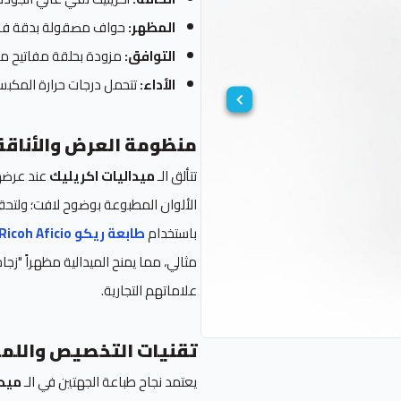
المظهر:
حواف مصقولة بدقة فائ
التوافق:
مزودة بحلقة مفاتيح مع
الأداء:
تتحمل درجات حرارة المكبس
منظومة العرض والأناقة
تتألق الـ
ميداليات اكريليك
عند عرضه
الألوان المطبوعة بوضوح لافت؛ ولتحق
باستخدام
طابعة ريكو Ricoh Aficio
مثالي، مما يمنح الميدالية مظهراً "زجاج
علاماتهم التجارية.
تقنيات التخصيص واللمس
يعتمد نجاح طباعة الجهتين في الـ
ميدا