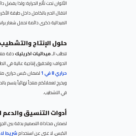
الألوان تحت تأثير الحرارة؛ ولذا يفضل دا
انتقال الحبر بالكامل داخل طبقة الأك
الميدالية ذكرى دائمة تحمل شعار براند 
حلول الإنتاج والتشطيب 
تتطلب الـ
ميداليات اكريليك
دقة متنا
الحواف؛ ولتحقيق إنتاجية عالية في ال
حراري 8 في 1
لضمان كبس حراري متوا
ويخرج لعملائكم منتجاً نهائياً يتسم بال
في التشطيب.
أدوات التنسيق والدعم ا
لضمان محاذاة التصميم بدقة بين الجه
الكبس، لا غنى عن استخدام
شريط لاصق 