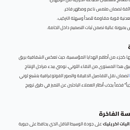
قة لضمان ملمس ناعم ومظهر فاخر.
دنية قوية مقاومة للصدأ وسهلة التركيب.
 بمرونة عالية تضمن ثبات التصميم داخل الخامة.
ا كجزء من أطقم الهدايا المؤسسية، حيث تعكس الشفافية بريق
يق هذا المستوى من النقاء اللوني، نوصي ببدء مراحل الإنتاج
لضمان نقل التفاصيل الدقيقة والصور الفوتوغرافية بتشبع لوني
ياً" فخماً يجذب أنظار العملاء الباحثين عن التميز في طرق ترويج
ة الفاخرة
ليات اكريليك
على جودة الوسيط الناقل الذي يحافظ على حيوية