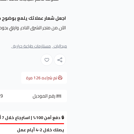
اجعل شعار عملائك يلمع بوضوح م
الآن من متجر الشرق النادر، وارتقِ بجود
ميداليات ,
مستلزمات طباعة حرارية ,
تم شراءه
126
مرة
رقم الموديل
29
🔒 دفع آمن 100% | استرجاع خلال 7 أيام
يصلك خلال 2-4 أيام عمل