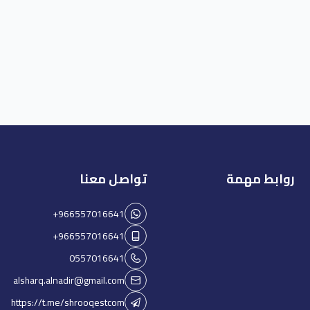
روابط مهمة
تواصل معنا
+966557016641
+966557016641
0557016641
alsharq.alnadir@gmail.com
https://t.me/shrooqestcom