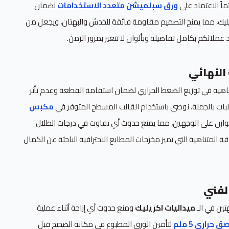
ئماً الاعتماد على
ورق سبلميشن متعدد الاستخدامات
لضمان
ريليك، مما يمنح التصميم مقاومة فائقة للخدش والبهتان، ويجعل من
عملائكم بكامل تفاصيله وبألوان لا تتغير بمرور الزمن.
النهائي
هية في توزيع الضغط الحراري لضمان استقامة القطعة وعدم تأثر
طلبات بالجملة، نوصي باستخدام القالب المسطح المتوفر في
مكبس
زن على الوجهين، مما يمنع حدوث أي تفاوت في درجات الظلال
دقة المتناهية التي تميز مخرجات المطابع الاحترافية الباحثة عن الكمال
لفني
تين في الـ
ميداليات اكريليك
ومنع حدوث أي إزاحة أثناء عملية
حراري 5 ملم
لتأمين الورق المطبوع في مكانه الصحيح قبل