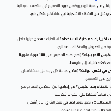
ياً يقلل من نسبة الهدر ويضمن خروج التصميم في منتصف الميدالية
يع ويقلل من الأخطاء التشغيلية في منشأتكم بشكل كبير.
ت اكريليك مع كثرة الاستخدام؟
لا، الطباعة تندمج حرارياً داخل
ية من الخدوش والاحتكاك بالمفاتيح.
 لكبس الأكريليك؟
يُنصح بضبط المكبس على
180 درجة مئوية
ع ضغط خفيف إلى متوسط.
ين في نفس الوقت؟
يُفضل طباعة كل وجه على حدة لضمان
اري على التصميم.
الانحناء بعد الكبس؟
فور إخراجها من المكبس، يُنصح بوضع
تماماً للحفاظ على استواء الأكريليك.
لميداليات؟
نعم، يتوفر لدينا في متجر الشرق النادر أشكال
ع والبراندات لتقديم هدايا فريدة.