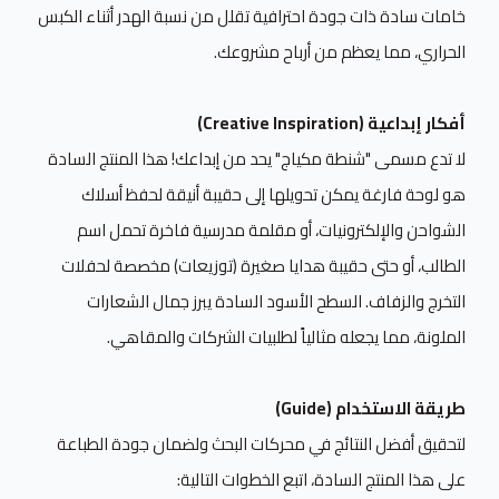
خامات سادة ذات جودة احترافية تقلل من نسبة الهدر أثناء الكبس
الحراري، مما يعظم من أرباح مشروعك.
أفكار إبداعية (Creative Inspiration)
لا تدع مسمى "شنطة مكياج" يحد من إبداعك! هذا المنتج السادة
هو لوحة فارغة يمكن تحويلها إلى حقيبة أنيقة لحفظ أسلاك
الشواحن والإلكترونيات، أو مقلمة مدرسية فاخرة تحمل اسم
الطالب، أو حتى حقيبة هدايا صغيرة (توزيعات) مخصصة لحفلات
التخرج والزفاف. السطح الأسود السادة يبرز جمال الشعارات
الملونة، مما يجعله مثالياً لطلبيات الشركات والمقاهي.
طريقة الاستخدام (Guide)
لتحقيق أفضل النتائج في محركات البحث ولضمان جودة الطباعة
على هذا المنتج السادة، اتبع الخطوات التالية: