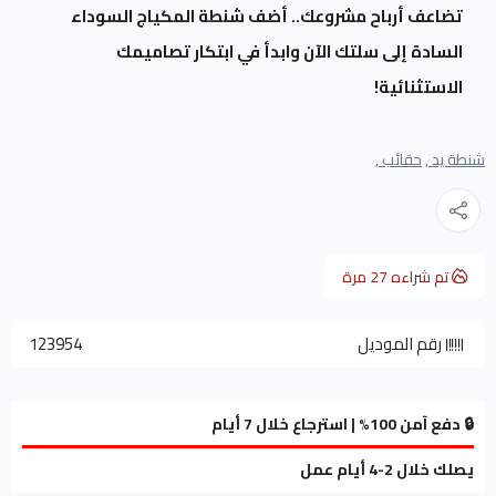
تضاعف أرباح مشروعك.. أضف شنطة المكياج السوداء
السادة إلى سلتك الآن وابدأ في ابتكار تصاميمك
الاستثنائية!
شنطة يد ,
حقائب ,
تم شراءه
27
مرة
رقم الموديل
123954
🔒 دفع آمن 100% | استرجاع خلال 7 أيام
يصلك خلال 2-4 أيام عمل