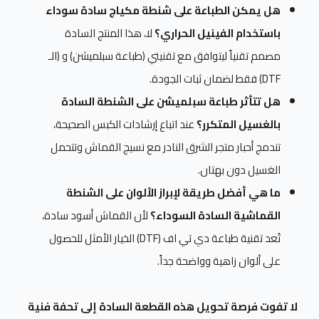
هل يمكن الطباعة على شنطة مكياج سادة سوداء
باستخدام الفينيل الحراري؟
لا، هذا المنتج السادة
مصمم تقنياً ليتوافق مع تقنيتي (طباعة سبلميشن) و (الـ
DTF) فقط لضمان ثبات الجودة.
هل تتأثر طباعة سبلميشن على الشنطة السادة
بالغسيل المتكرر؟
عند اتباع إرشادات الكبس الصحيحة،
تندمج أحبار متجر الشرق النادر مع نسيج القماش وتتحمل
الغسيل دون بهتان.
ما هي أفضل طريقة لإبراز الألوان على الشنطة
القماشية السادة السوداء؟
لأن القماش أسود سادة،
تُعد تقنية طباعة دي تي اف (DTF) الخيار الأمثل للحصول
على ألوان زاهية وواضحة جداً.
لا تفوت فرصة تحويل هذه القطعة السادة إلى تحفة فنية