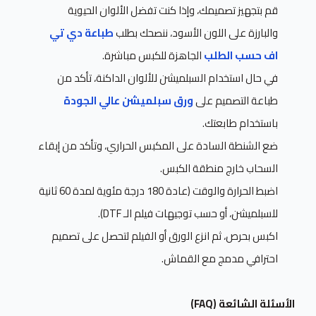
قم بتجهيز تصميمك، وإذا كنت تفضل الألوان الحيوية
والبارزة على اللون الأسود، ننصحك بطلب
طباعة دي تي
اف حسب الطلب
الجاهزة للكبس مباشرة.
في حال استخدام السبلميشن للألوان الداكنة، تأكد من
طباعة التصميم على
ورق سبلميشن عالي الجودة
باستخدام طابعتك.
ضع الشنطة السادة على المكبس الحراري، وتأكد من إبقاء
السحاب خارج منطقة الكبس.
اضبط الحرارة والوقت (عادة 180 درجة مئوية لمدة 60 ثانية
للسبلميشن، أو حسب توجيهات فيلم الـ DTF).
اكبس بحرص، ثم انزع الورق أو الفيلم لتحصل على تصميم
احترافي مدمج مع القماش.
الأسئلة الشائعة (FAQ)