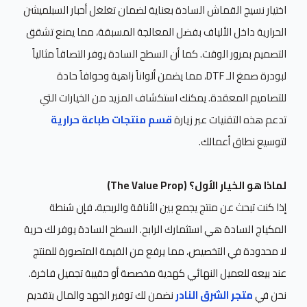
اختيار نسيج القماش السادة بعناية لضمان تغلغل أحبار السبلميشن
الحرارية داخل الألياف بفضل المعالجة المسبقة، مما يمنع تشقق
التصميم بمرور الوقت. كما أن السطح السادة يوفر التصاقاً مثالياً
لبودرة صمغ الـ DTF، مما يضمن ألواناً زاهية وحوافاً حادة
للتصاميم المعقدة. يمكنك استكشاف المزيد من الخيارات التي
تدعم هذه التقنيات عبر زيارة
قسم منتجات طباعة حرارية
لتوسيع نطاق أعمالك.
لماذا هو الخيار الأول؟ (The Value Prop)
إذا كنت تبحث عن منتج يجمع بين الأناقة والربحية، فإن شنطة
المكياج السادة هي استثمارك الرابح. السطح السادة يوفر لك حرية
لا محدودة في التخصيص، مما يرفع من القيمة المتصورة للمنتج
عند بيعه للعميل النهائي كهدية مخصصة أو حقيبة تجميل فاخرة.
نحن في
متجر الشرق النادر
نضمن لك توفير الجهد والمال بتقديم