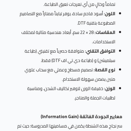
تماماً وخالٍ من أي تعرجات تعيق الطباعة.
اللون:
أسود فاحم سادة، يوفر تبايناً ممتازاً مع التصاميم
المطبوعة بتقنية DTF.
المقاسات:
28 × 22 سم، أبعاد هندسية مثالية لمختلف
الاستخدامات.
التوافق التقني:
متوافقة حصرياً مع تقنيتي (طباعة
سبلميشن) و (طباعة دي تي اف DTF) فقط.
نوع القصة:
تصميم مسطح وعملي مع سحاب علوي
متين يضمن سهولة الاستخدام.
الوزن:
خفيفة الوزن لتوفير تكاليف الشحن، ومناسبة
لطلبيات الجملة والمتاجر.
معايير الجودة الفائقة (Information Gain)
سر نجاح هذه الشنطة يكمن في مساميتها المدروسة؛ حيث تم