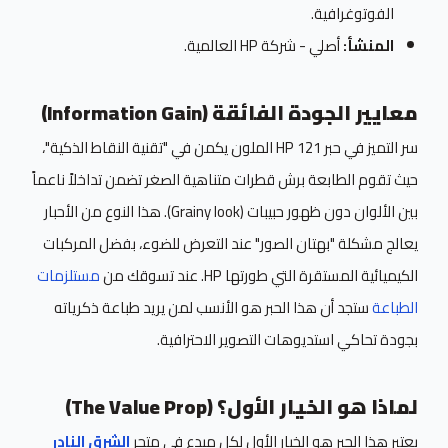
الفوتوغرافية.
المنشأ:
أصلي - شركة HP العالمية.
معايير الجودة الفائقة (Information Gain)
سر التميز في حبر HP 121 الملون يكمن في "تقنية النقاط الذكية"،
حيث تقوم الطابعة برش قطرات متناهية الصغر تضمن تداخلاً ناعماً
بين الألوان دون ظهور حبيبات (Grainy look). هذا النوع من الأحبار
يعالج مشكلة "بهتان الصور" عند التعرض للضوء، بفضل المركبات
الكيميائية المستقرة التي طورتها HP. عند تسوقك من
مستلزمات
الطباعة
ستجد أن هذا الحبر هو الأنسب لمن يريد طباعة ذكرياته
بجودة تحاكي استديوهات التصوير الاحترافية.
لماذا هو الخيار الأول؟ (The Value Prop)
يعتبر هذا الحبر هو الخيار الأول لكل مبدع في متجر
الشرق النادر