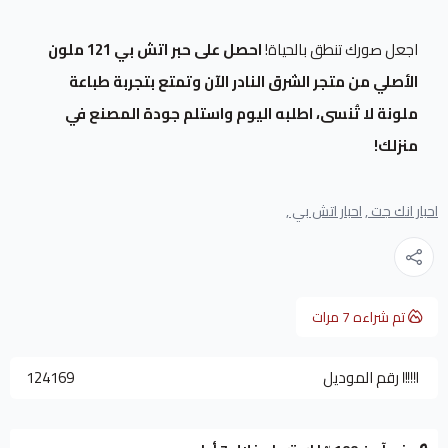
اجعل صورك تنطق بالحياة!
احصل على حبر اتش بي 121 ملون
الأصلي من متجر الشرق النادر الآن وتمتع بتجربة طباعة
ملونة لا تُنسى، اطلبه اليوم واستلم جودة المصنع في
منزلك!
احبار انك جت ,
احبار اتش بي ,
تم شراءه
7
مرات
رقم الموديل
124169