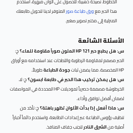
الخطوط.
نصيحة ذهبية:
للحصول على ألوان مبهرة، استخدم
هذا الحبر مع
ورق طباعة صور
المتوفر لدينا لتحويل طابعتك
المنزلية إلى مختبر تصوير صغير.
الأسئلة الشائعة
س: هل يطبع حبر HP 121 الملون صوراً مقاومة للماء؟
ج:
الحبر مصمم لمقاومة الرطوبة واللطخات عند استخدامه مع أوراق
HP المخصصة، مما يضمن ثبات
جودة الطباعة
طويلاً.
س: هل يمكن تركيب هذا الحبر في طابعة ابسون؟
ج: لا،
الخرطوشة مصممة حصرياً لموديلات HP المحددة في المواصفات
لضمان أفضل توافق وأداء.
س: ماذا أفعل إذا بدأت الألوان تظهر باهتة؟
ج: تأكد من
تنظيف رؤوس الطباعة عبر إعدادات الطابعة، واستخدم دائماً أحباراً
أصلية من
الشرق النادر
لتجنب جفاف المنافذ.