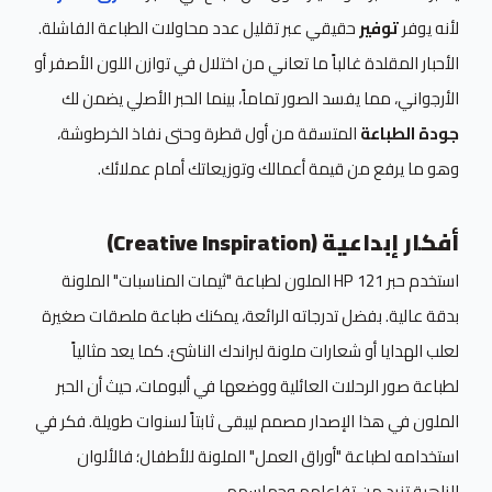
لأنه يوفر
توفير
حقيقي عبر تقليل عدد محاولات الطباعة الفاشلة.
الأحبار المقلدة غالباً ما تعاني من اختلال في توازن اللون الأصفر أو
الأرجواني، مما يفسد الصور تماماً، بينما الحبر الأصلي يضمن لك
جودة الطباعة
المتسقة من أول قطرة وحتى نفاذ الخرطوشة،
وهو ما يرفع من قيمة أعمالك وتوزيعاتك أمام عملائك.
أفكار إبداعية (Creative Inspiration)
استخدم حبر HP 121 الملون لطباعة "ثيمات المناسبات" الملونة
بدقة عالية. بفضل تدرجاته الرائعة، يمكنك طباعة ملصقات صغيرة
لعلب الهدايا أو شعارات ملونة لبراندك الناشئ. كما يعد مثالياً
لطباعة صور الرحلات العائلية ووضعها في ألبومات، حيث أن الحبر
الملون في هذا الإصدار مصمم ليبقى ثابتاً لسنوات طويلة. فكر في
استخدامه لطباعة "أوراق العمل" الملونة للأطفال؛ فالألوان
الزاهية تزيد من تفاعلهم وحماسهم.