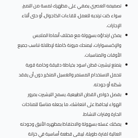
تصميمه العصري يضفي على مظهرك لمسة من التميز،
سواء كنت ترتديه للعمل، للقاءات الكاجوال، أو حتى أثناء
الإجازات.
يمكن ارتداؤه بسهولة مع مختلف أنماط الملابس
والإكسسوارات، ليمنحك مرونة كاملة لإطلالة تناسب جميع
الأوقات والمناسبات.
يتمتع تيشيرت قطن اسود بخياطة دقيقة وخامة قوية
تتحمل الاستخدام المستمر والغسيل المتكرر دون أن يفقد
شكله أو جودته.
بفضل خواص القطن الطبيعية، يسمح التيشيرت بمرور
الهواء ليحافظ على انتعاشك، ما يجعله مناسبًا للمناخات
الحارة وفترات النشاط.
يمكنك غسله بسهولة والاحتفاظ بمظهره الأنيق وجودته
العالية لفترة طويلة، ليبقى قطعة أساسية في خزانة