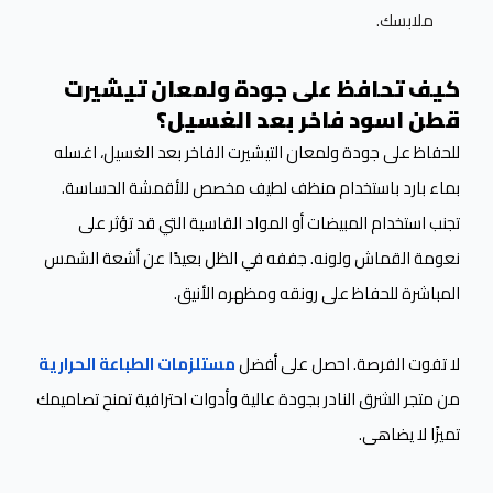
ملابسك.
كيف تحافظ على جودة ولمعان تيشيرت
قطن اسود فاخر بعد الغسيل؟
للحفاظ على جودة ولمعان التيشيرت الفاخر بعد الغسيل، اغسله
بماء بارد باستخدام منظف لطيف مخصص للأقمشة الحساسة.
تجنب استخدام المبيضات أو المواد القاسية التي قد تؤثر على
نعومة القماش ولونه. جففه في الظل بعيدًا عن أشعة الشمس
المباشرة للحفاظ على رونقه ومظهره الأنيق.
لا تفوت الفرصة. احصل على أفضل
مستلزمات الطباعة الحرارية
من متجر الشرق النادر بجودة عالية وأدوات احترافية تمنح تصاميمك
تميزًا لا يضاهى.