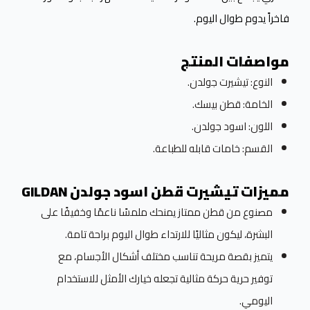
فاخراً يدوم طوال اليوم.
مواصفات المنتج
النوع: تيشيرت جولدن.
الخامة: قطن بيسك.
اللون: اسود جولدن.
القسم: خامات قابله للطباعة.
مميزات تيشيرت قطن اسود جولدن GILDAN
مصنوع من قطن ممتاز يمنحك ملمسًا ناعمًا وخفيفًا على
البشرة، ليكون مثاليًا للارتداء طوال اليوم براحة تامة.
يتميز بقصة مريحة تناسب مختلف أشكال الأجسام، مع
توفير حرية حركة مثالية تجعله خيارك الأمثل للاستخدام
اليومي.