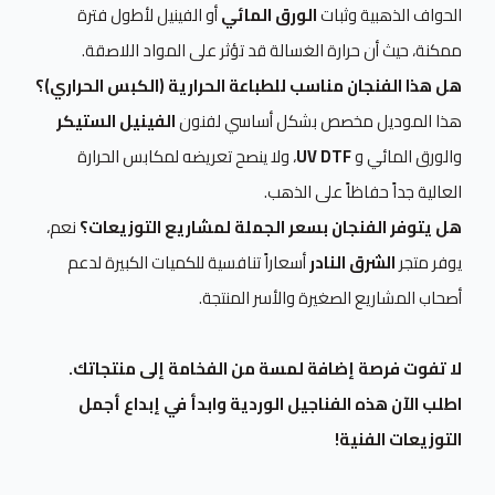
الحواف الذهبية وثبات
الورق المائي
أو الفينيل لأطول فترة
ممكنة، حيث أن حرارة الغسالة قد تؤثر على المواد اللاصقة.
هل هذا الفنجان مناسب للطباعة الحرارية (الكبس الحراري)؟
هذا الموديل مخصص بشكل أساسي لفنون
الفينيل الستيكر
والورق المائي و
UV DTF
، ولا ينصح تعريضه لمكابس الحرارة
العالية جداً حفاظاً على الذهب.
هل يتوفر الفنجان بسعر الجملة لمشاريع التوزيعات؟
نعم،
يوفر متجر
الشرق النادر
أسعاراً تنافسية للكميات الكبيرة لدعم
أصحاب المشاريع الصغيرة والأسر المنتجة.
لا تفوت فرصة إضافة لمسة من الفخامة إلى منتجاتك.
اطلب الآن هذه الفناجيل الوردية وابدأ في إبداع أجمل
التوزيعات الفنية!