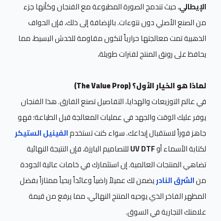
الإيطالي
، حيث تندمج الصورة المطبوعة مع الفنجان وكأنها جزء
من الصنع الأصلي دون نتوءات. بالإضافة إلى ذلك، فإن الحواف
الذهبية تمت معالجتها حرارياً لتكون مقاومة للخدش البسيط، مما
يحافظ على رونق المنتج لفترات طويلة،
لماذا هو الخيار الأول؟ (The Value Prop)
في عالم التوزيعات والهدايا، التفاصيل تصنع الفارق. هذا الفنجان
يوفر عليك الوقت والجهد في عمليات المعالجة قبل الطباعة؛ فهو
جاهز فوراً لاستقبال إبداعك. سواء كنت تستخدم
الفينيل الستيكر
لكتابة الأسماء أو
UV DTF
للتصاميم البارزة، فإن النتيجة النهائية
تضاهي المنتجات العالمية. إن استثمارك في خامات عالية الجودة
من
الشرق النادر
يضمن لك عميلاً راضياً وعائداً ربحياً ممتازاً بفضل
المظهر الفاخر الذي يوحيه المنتج النهائي، مما يرفع من قيمة
علامتك التجارية في السوق.