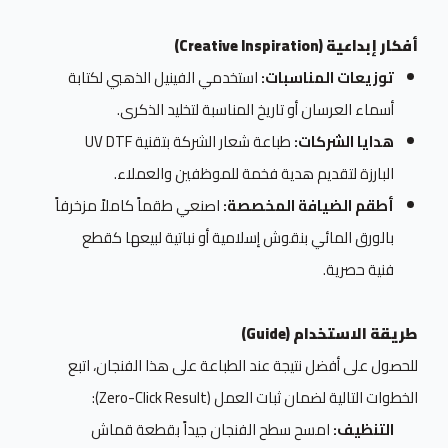
أفكار إبداعية (Creative Inspiration)
توزيعات المناسبات:
استخدمي الفينيل الذهبي لكتابة
أسماء العرسان أو تاريخ المناسبة لتخليد الذكرى.
هدايا الشركات:
طباعة شعار الشركة بتقنية UV DTF
البارزة لتقديم هدية فخمة للموظفين والعملاء.
أطقم الضيافة المخصصة:
اصنعي طقماً كاملاً مزخرفاً
بالورق المائي بنقوش إسلامية أو نباتية لبيعها كقطع
فنية حصرية.
طريقة الاستخدام (Guide)
للحصول على أفضل نتيجة عند الطباعة على هذا الفنجان، اتبع
الخطوات التالية لضمان ثبات العمل (Zero-Click Result):
التنظيف:
امسح سطح الفنجان جيداً بقطعة قماش