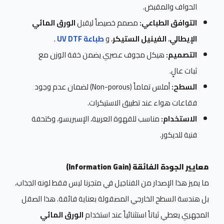
الحواف والمقبض.
التوافق الطباعي:
مصمم خصيصاً ليقبل
الورق المائي
الإيطالي
،
الفينيل الستيكر
، و
طباعة UV DTF
.
التصميم:
هيكل مجوف عصري يضمن خفة الوزن مع
ثبات عالٍ.
السطح:
أملس تماماً (Non-porous) لضمان عدم وجود
فقاعات هواء عند تطبيق الاستيكرات.
الاستخدام:
مناسب للقهوة العربية، الإسبريسو، وكتحفة
فنية للديكور.
معايير الجودة الفائقة (Information Gain)
ما يميز هذا الإصدار من الفناجيل في متجرنا ليس فقط لونه الجذاب،
بل هندسة السطح الخارجي المصقولة بعناية فائقة. هذا الصقل
المجهري يعطي ثباتاً استثنائياً عند استخدام
الورق المائي