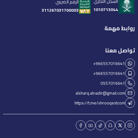
السجل التجاري
الرقم الضريبي
1010713044
311267031700003
روابط مهمة
تواصل معنا
+966557016641
+966557016641
0557016641
alsharq.alnadir@gmail.com
https://t.me/shrooqestcom