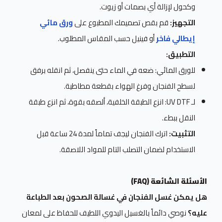
وكحول لإزالة أي بصمات أو زيوت.
التجهيز:
قم بقص تصميمك المطبوع على
ورق مائي
إيطالي فاخر
أو فينيل حسب المقاس المطلوب.
التطبيق:
للورق المائي: ضعه في الماء حتى ينفصل، ثم انقله برفق
لسطح الفنجان وفرغ الهواء بقطعة مطاطية.
لـ UV DTF: انزع الطبقة الخلفية، ألصقه بقوة، ثم انزع طبقة
النقل ببطء.
التثبيت:
اترك الفنجان ليجف تماماً لمدة 24 ساعة قبل
الاستخدام لضمان التصلب التام للمواد اللاصقة.
الأسئلة الشائعة (FAQ)
هل يمكن غسل الفنجان في غسالة الصحون بعد الطباعة
عليه؟
نوصي دائماً بالغسيل اليدوي اللطيف للحفاظ على لمعان