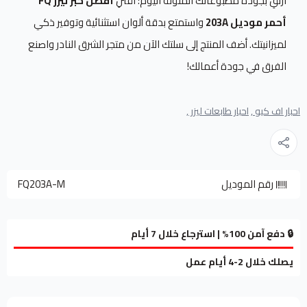
ارتقِ بجودة مطبوعاتك الملونة اليوم؛ اقتنِ
أفضل حبر ليزر FQ
أحمر موديل 203A
واستمتع بدقة ألوان استثنائية وتوفير ذكي
لميزانيتك. أضف المنتج إلى سلتك الآن من متجر الشرق النادر واصنع
الفرق في جودة أعمالك!
احبار اف كيو ,
احبار طابعات ليزر ,
رقم الموديل
FQ203A-M
🔒 دفع آمن 100% | استرجاع خلال 7 أيام
يصلك خلال 2-4 أيام عمل