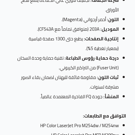
سرعة الجفاف:
تجفيف فوري عالي الكفاءة يمنع تلطخ
الأوراق.
اللون:
أحمر أرجواني (Magenta).
الموديل:
203A (متوافق تماماً مع CF543A).
إنتاجية الصفحات:
يطبع حتى 1300 صفحة قياسية
(بمعيار تغطية 5%).
درجة حماية رؤوس الطباعة:
تقنية حماية وحدة السخان
(Fuser Unit) من التراكم الكربوني.
ثبات اللون:
مقاومة فائقة للبهتان لضمان بقاء الصور
مشرقة لسنوات.
المنشأ:
جودة FQ الفاخرة المعتمدة عالمياً.
التوافق مع الطابعات:
HP Color LaserJet Pro M254dw / M254nw