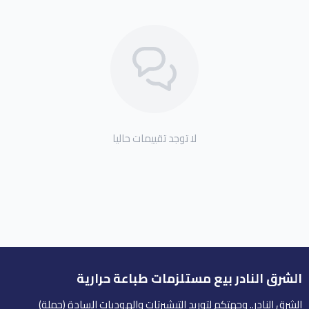
لا توجد تقييمات حاليا
الشرق النادر بيع مستلزمات طباعة حرارية
الشرق النادر.. وجهتكم لتوريد التيشيرتات والهوديات السادة (جملة)