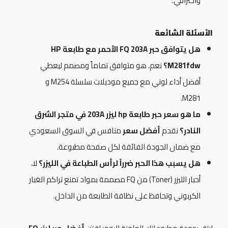
واحترافي.
الأسئلة الشائعة
هل يتوافق حبر FQ 203A الأحمر مع طابعة HP
M281fdw؟
نعم، هو متوافق تماماً ومصمم ليعطي
أفضل أداء لوني مع جميع موديلات سلسلة M254 و
M281.
ما هو سعر حبر طابعة hp ليزر 203A في متجر الشرق
النادر؟
نقدم
أفضل سعر
منافس في السوق السعودي
مع ضمان الجودة الفائقة لكل صفحة مطبوعة.
هل يسبب هذا الحبر ضرراً لرأس الطباعة في الليزر؟
لا،
أحبار الليزر (Toner) من FQ مصممة بمواد تمنع تراكم الغبار
الكربوني وتحافظ على نظافة الطابعة من الداخل.