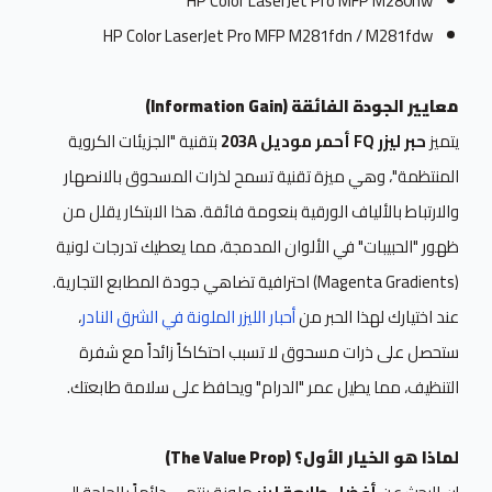
HP Color LaserJet Pro MFP M280nw
HP Color LaserJet Pro MFP M281fdn / M281fdw
معايير الجودة الفائقة (Information Gain)
يتميز
حبر ليزر FQ أحمر موديل 203A
بتقنية "الجزيئات الكروية
المنتظمة"، وهي ميزة تقنية تسمح لذرات المسحوق بالانصهار
والارتباط بالألياف الورقية بنعومة فائقة. هذا الابتكار يقلل من
ظهور "الحبيبات" في الألوان المدمجة، مما يعطيك تدرجات لونية
(Magenta Gradients) احترافية تضاهي جودة المطابع التجارية.
عند اختيارك لهذا الحبر من
أحبار الليزر الملونة في الشرق النادر
،
ستحصل على ذرات مسحوق لا تسبب احتكاكاً زائداً مع شفرة
التنظيف، مما يطيل عمر "الدرام" ويحافظ على سلامة طابعتك.
لماذا هو الخيار الأول؟ (The Value Prop)