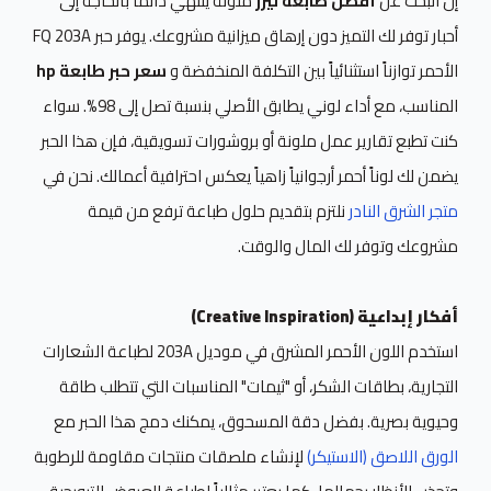
إن البحث عن
أفضل طابعة ليزر
ملونة ينتهي دائماً بالحاجة إلى
أحبار توفر لك التميز دون إرهاق ميزانية مشروعك. يوفر حبر FQ 203A
الأحمر توازناً استثنائياً بين التكلفة المنخفضة و
سعر حبر طابعة hp
المناسب، مع أداء لوني يطابق الأصلي بنسبة تصل إلى 98%. سواء
كنت تطبع تقارير عمل ملونة أو بروشورات تسويقية، فإن هذا الحبر
يضمن لك لوناً أحمر أرجوانياً زاهياً يعكس احترافية أعمالك. نحن في
متجر الشرق النادر
نلتزم بتقديم حلول طباعة ترفع من قيمة
مشروعك وتوفر لك المال والوقت.
أفكار إبداعية (Creative Inspiration)
استخدم اللون الأحمر المشرق في موديل 203A لطباعة الشعارات
التجارية، بطاقات الشكر، أو "ثيمات" المناسبات التي تتطلب طاقة
وحيوية بصرية. بفضل دقة المسحوق، يمكنك دمج هذا الحبر مع
الورق اللاصق (الاستيكر)
لإنشاء ملصقات منتجات مقاومة للرطوبة