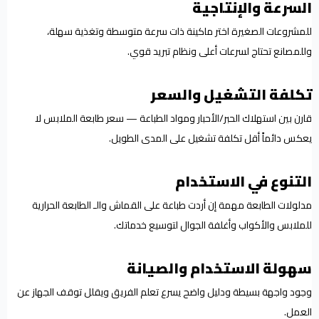
السرعة والإنتاجية
للمشروعات الصغيرة اختر ماكينة ذات سرعة متوسطة وتغذية سهلة،
وللمصانع تحتاج لسرعات أعلى ونظام تبريد قوي.
تكلفة التشغيل والسعر
قارن بين استهلاك الحبر/الأحبار ومواد الطباعة — سعر طابعة الملابس لا
يعكس دائماً أقل تكلفة تشغيل على المدى الطويل.
التنوع في الاستخدام
مدلولات الطابعة مهمة إن أردت طباعة على القماش والـ الطابعة الحرارية
للملابس والأكواب وأغلفة الجوال لتوسيع خدماتك.
سهولة الاستخدام والصيانة
وجود واجهة بسيطة ودليل واضح يسرع تعلم الفريق ويقلل توقف الجهاز عن
العمل.