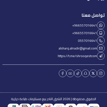
تواصل معنا
+966557016641
+966557016641
0557016641
alsharq.alnadir@gmail.com
https://t.me/shrooqestcom
الحقوق محفوظة | 2026
الشرق النادر بيع مستلزمات طباعة حرارية