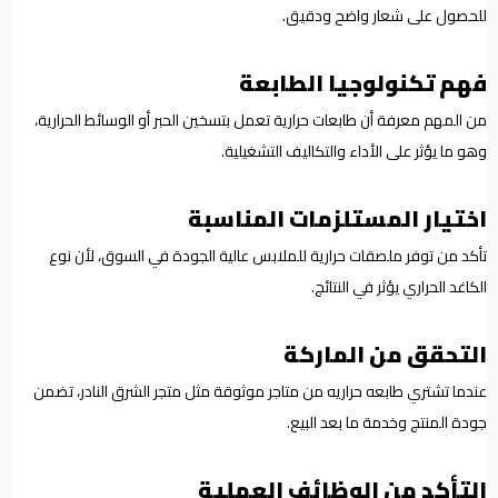
للحصول على شعار واضح ودقيق.
فهم تكنولوجيا الطابعة
من المهم معرفة أن طابعات حرارية تعمل بتسخين الحبر أو الوسائط الحرارية،
وهو ما يؤثر على الأداء والتكاليف التشغيلية.
اختيار المستلزمات المناسبة
تأكد من توفر ملصقات حرارية للملابس عالية الجودة في السوق، لأن نوع
الكاغد الحراري يؤثر في النتائج.
التحقق من الماركة
عندما تشتري طابعه حراريه من متاجر موثوقة مثل متجر الشرق النادر، تضمن
جودة المنتج وخدمة ما بعد البيع.
التأكد من الوظائف العملية