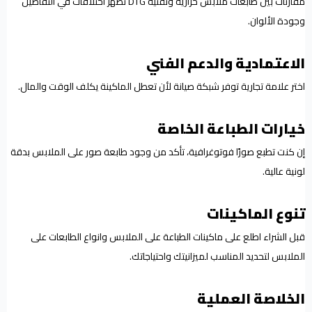
مقارنات بين طابعات ملابس حرارية وتقنية DTG تظهر اختلافات في التفاصيل
وجودة الألوان.
الاعتمادية والدعم الفني
اختر علامة تجارية توفر شبكة صيانة لأن تعطل الماكينة يكلف الوقت والمال.
خيارات الطباعة الخاصة
إن كنت تطبع صورًا فوتوغرافية، تأكد من وجود طابعة صور على الملابس بدقة
لونية عالية.
تنوع الماكينات
قبل الشراء اطلع على ماكينات الطباعة على الملابس وانواع الطابعات على
الملابس لتحديد المناسب لميزانيتك واحتياجاتك.
الخلاصة العملية