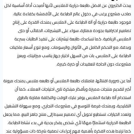
يبحث الكثيرون عن افضل طابعة حرارية للملابس لأنها أصبحت أداة أساسية لكل
صاحب مشروع يرغب في دخول عالم الطباعة على الأقمشة بكفاءة عالية.
فوجود طابعة حرارية أو آلة الطباعة على الملابس يمنحك القدرة على إنتاج
تصاميم احترافية بجودة ممتازة، سواء على التيشيرتات، الحقائب أو حتى
الملابس الرياضية. كما تساعدك طابعة تيشرتات على تنفيذ الطلبات بسرعة
وبدقة، مع التحكم الكامل في الألوان والرسومات. ومع تنوع أسعار ماكينات
الطباعة على الملابس، بات من السهل اختيار جهاز يناسب ميزانيتك، ويعزز
مشروعك دون الحاجة لتعقيدات أو خبرة كبيرة.
أما عن ضرورة اقتنائها، فامتلاك طابعة الملابس أو طابعه ملابس يمنحك مرونة
أكبر لتقديم منتجات مميزة وبأفكار مبتكرة تلبي احتياجات العملاء. كما أن
استخدام آلة طباعة الملابس يوفر عليك الوقت والتكلفة مقارنة بالطرق
التقليدية، ويمنحك فرصة للتوسع في مشروعك التجاري. ومع سهولة التشغيل
وتعدد الخيارات، تستطيع تحويل أي تصميم بسيط إلى منتج جاهز للبيع، مما يجعل
الطابعة الحرارية استثمارًا مهمًا لأي شخص يفكر بجدية في بدء نشاط الطباعة.
كما ترتبط هذه الفكرة بأهمية فهم إجراءات تصفية شركة ذات مسؤولية عند