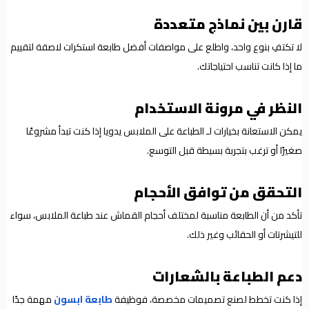
قارن بين نماذج متعددة
لا تكتفِ بنوع واحد، واطلع على مواصفات أفضل طابعة استكرات لاصقة لتقييم
ما إذا كانت تناسب احتياجاتك.
النظر في مرونة الاستخدام
يمكن الاستعانة بخيارات لـ الطباعة على الملابس يدويا إذا كنت تبدأ مشروعًا
صغيرًا أو ترغب بتجربة بسيطة قبل التوسع.
التحقق من توافق الأحجام
تأكد من أن الطابعة مناسبة لمختلف أحجام القماش عند طباعة الملابس، سواء
للتيشرتات أو الحقائب وغير ذلك.
دعم الطباعة بالشعارات
إذا كنت تخطط لصنع تصميمات مخصصة، فوظيفة
طابعة ابسون
مهمة جدًا