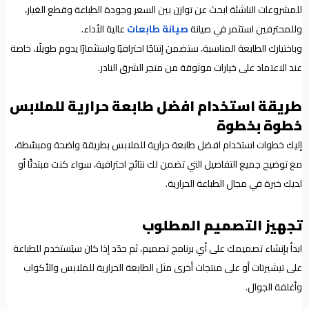
للمشروعات الناشئة ابحث عن توازن بين السعر وجودة الطباعة وقطع الغيار،
وللمحترفين استثمر في صيانة
صيانة طابعات
عالية الأداء.
وباختيارك الطابعة المناسبة، ستضمن إنتاجًا احترافيًا واستثمارًا يدوم طويلًا، خاصة
عند الاعتماد على خيارات موثوقة من متجر الشرق النادر.
طريقة استخدام افضل طابعة حرارية للملابس
خطوة بخطوة
إليك خطوات استخدام افضل طابعة حرارية للملابس بطريقة واضحة ومبسّطة،
مع توضيح جميع التفاصيل التي تضمن لك نتائج احترافية، سواء كنت مبتدئًا أو
لديك خبرة في مجال الطباعة الحرارية.
تجهيز التصميم المطلوب
ابدأ بإنشاء تصميمك على أي برنامج تصميم، ثم حدّد إذا كان سيُستخدم للطباعة
على تيشيرتات أو على منتجات أخرى مثل الطابعة الحرارية للملابس والأكواب
وأغلفة الجوال.