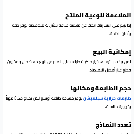
الملاءمة لنوعية المنتج
إذا تركز على التيشرتات ابحث عن ماكينة طباعة تيشرتات متخصصة توفر دقة
وأمان للخامة.
إمكانية البيع
لمن يرغب بالتوسع، خيار ماكينة طباعه على الملابس للبيع مع ضمان ومخزون
قطع غيار أفضل للاقتصاد.
حجم الطابعة ومكانها
طابعات حرارية سبلميشن
توفر مساحة طباعة أوسع لكن تحتاج مكانًا مهيأً
وتهوية مناسبة.
تعدد النماذج