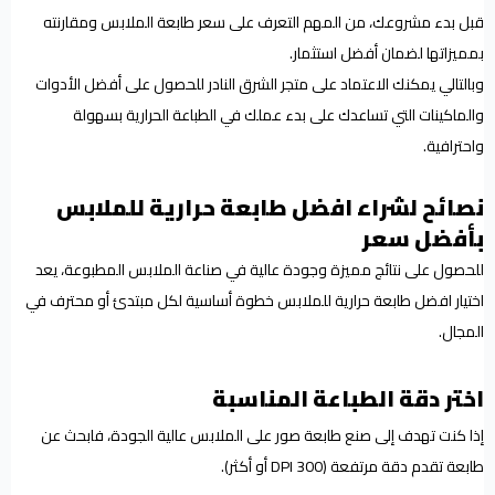
قبل بدء مشروعك، من المهم التعرف على سعر طابعة الملابس ومقارنته
بمميزاتها لضمان أفضل استثمار.
وبالتالي يمكنك الاعتماد على متجر الشرق النادر للحصول على أفضل الأدوات
والماكينات التي تساعدك على بدء عملك في الطباعة الحرارية بسهولة
واحترافية.
نصائح لشراء افضل طابعة حرارية للملابس
بأفضل سعر
للحصول على نتائج مميزة وجودة عالية في صناعة الملابس المطبوعة، يعد
اختيار افضل طابعة حرارية للملابس خطوة أساسية لكل مبتدئ أو محترف في
المجال.
اختر دقة الطباعة المناسبة
إذا كنت تهدف إلى صنع طابعة صور على الملابس عالية الجودة، فابحث عن
طابعة تقدم دقة مرتفعة (300 DPI أو أكثر).