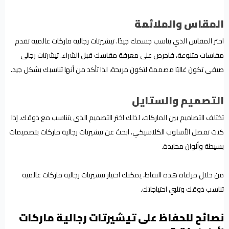
المقاس والملائمة
اختر المقاس الذي يناسب جسمك جيدًا. تيشيرتات رجالية ماركات عالمية تقدم
مقاسات متنوعة، فاحرص على معرفة مقاسك قبل الشراء. تيشرتات رجالى
صيفى تكون غالبًا مصممة لتكون مريحة، لذا تأكد من أنها تناسبك بشكل جيد.
التصميم والستايل
تختلف التصاميم بين الماركات، لذلك اختر التصميم الذي يتناسب مع ذوقك. إذا
كنت تفضل الأسلوب الكلاسيكي، ابحث عن تيشيرتات رجالية ماركات بتصميمات
بسيطة وألوان محايدة.
من خلال مراعاة هذه النقاط، يمكنك اختيار تيشيرتات رجالية ماركات عالمية
تناسب ذوقك وتلبي احتياجاتك.
نصائح للحفاظ على تيشيرتات رجالية ماركات