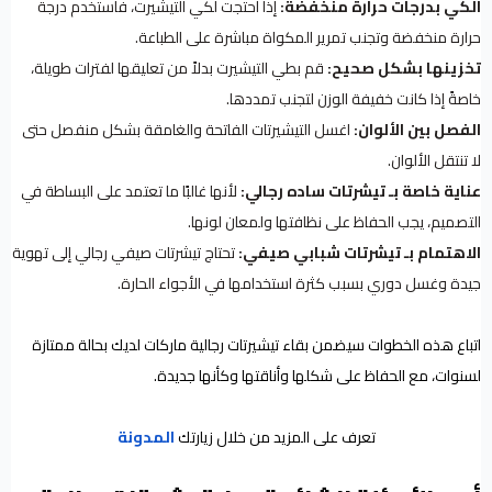
الكي بدرجات حرارة منخفضة:
إذا احتجت لكي التيشيرت، فاستخدم درجة
حرارة منخفضة وتجنب تمرير المكواة مباشرة على الطباعة.
تخزينها بشكل صحيح:
قم بطي التيشيرت بدلاً من تعليقها لفترات طويلة،
خاصةً إذا كانت خفيفة الوزن لتجنب تمددها.
الفصل بين الألوان:
اغسل التيشيرتات الفاتحة والغامقة بشكل منفصل حتى
لا تنتقل الألوان.
عناية خاصة بـ تيشرتات ساده رجالي:
لأنها غالبًا ما تعتمد على البساطة في
التصميم، يجب الحفاظ على نظافتها ولمعان لونها.
الاهتمام بـ تيشرتات شبابي صيفي:
تحتاج تيشرتات صيفي رجالي إلى تهوية
جيدة وغسل دوري بسبب كثرة استخدامها في الأجواء الحارة.
اتباع هذه الخطوات سيضمن بقاء تيشيرتات رجالية ماركات لديك بحالة ممتازة
لسنوات، مع الحفاظ على شكلها وأناقتها وكأنها جديدة.
تعرف على المزيد من خلال زيارتك
المدونة