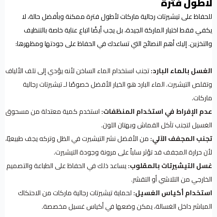
لأطول فترة
للحفاظ على تيشيرتات رجالية ماركات لأطول فترة ممكنة وبأفضل حالة، لا
يكفي فقط اختيار الماركة الجيدة، بل يجب أيضًا اتباع عناية خاصة بالتنظيف
والتخزين. إليك أهم النصائح التي تساعدك في الحفاظ على جودتها ومظهرها:
الغسل بالماء البارد:
تجنب استخدام الماء الساخن لأنه يؤدي إلى تلف الألياف
وتقلص التيشيرت. الماء البارد هو الخيار الأفضل خصوصًا لـ تيشيرتات رجالية
ماركات.
عدم الإفراط في استخدام المنظفات:
استخدم كمية معتدلة من مسحوق
الغسيل لتجنب تآكل القماش وبهتان اللون.
تجنب المجفف الآلي:
من الأفضل نشر التيشيرت في الظل وتركه يجف طبيعيًا،
لأن حرارة المجفف قد تؤثر سلباً على مرونة وجودة التيشيرت.
غسل التيشيرتات بالمقلوب:
يساعد ذلك في الحفاظ على الطباعة والتصميم
الخارجي من التلاشي أو التقشر.
استخدام أكياس الغسيل:
لحماية تيشيرتات رجالية ماركات من الاحتكاك
المباشر داخل الغسالة، يمكن وضعها في أكياس غسيل مخصصة.