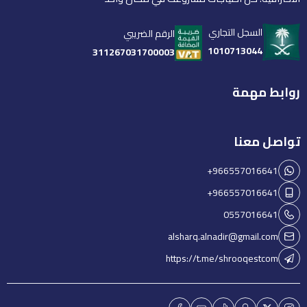
السجل التجاري
الرقم الضريبي
1010713044
311267031700003
روابط مهمة
تواصل معنا
+966557016641
+966557016641
0557016641
alsharq.alnadir@gmail.com
https://t.me/shrooqestcom