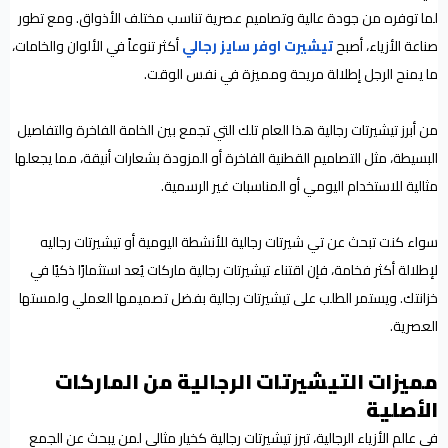
لما توفره من جودة عالية وتصاميم عصرية تناسب مختلف الأذواق. ومع تطور
صناعة الأزياء، أصبح
تيشيرت اوفر سايز رجالي
أكثر تنوعاً في الألوان والخامات،
ما يمنح الرجل إطلالة مريحة ومميزة في نفس الوقت.
من أبرز تيشيرتات رجالية هذا العام تلك التي تجمع بين الخامة الفاخرة والتفاصيل
البسيطة، مثل التصاميم القطنية الفاخرة أو المزودة بشعارات أنيقة، مما يجعلها
مثالية للاستخدام اليومي أو المناسبات غير الرسمية.
سواء كنت تبحث عن تي شيرتات رجالية للأنشطة اليومية أو تيشيرتات رجاليه
لإطلالة أكثر فخامة، فإن اقتناء تيشيرتات رجالية ماركات يُعد استثمارًا ذكيًا في
خزانتك. ويستمر الطلب على تيشيرتات رجالية بفضل تصميمها العملي ولمستها
العصرية.
مميزات التيشيرتات الرجالية من الماركات
الأصلية
في عالم الأزياء الرجالية، تبرز تيشيرتات رجالية كخيار مثالي لمن يبحث عن الجمع