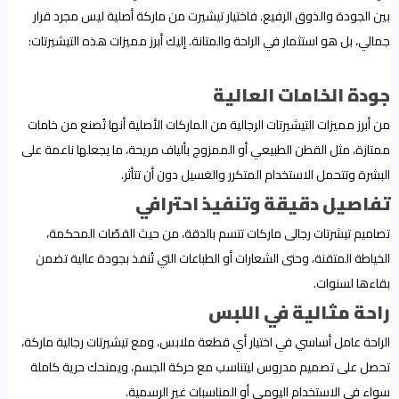
بين الجودة والذوق الرفيع. فاختيار تيشيرت من ماركة أصلية ليس مجرد قرار
جمالي، بل هو استثمار في الراحة والمتانة. إليك أبرز مميزات هذه التيشيرتات:
جودة الخامات العالية
من أبرز مميزات التيشيرتات الرجالية من الماركات الأصلية أنها تُصنع من خامات
ممتازة، مثل القطن الطبيعي أو الممزوج بألياف مريحة، ما يجعلها ناعمة على
البشرة وتتحمل الاستخدام المتكرر والغسيل دون أن تتأثر.
تفاصيل دقيقة وتنفيذ احترافي
تصاميم تيشرتات رجالى ماركات تتسم بالدقة، من حيث القصّات المحكمة،
الخياطة المتقنة، وحتى الشعارات أو الطباعات التي تُنفذ بجودة عالية تضمن
بقاءها لسنوات.
راحة مثالية في اللبس
الراحة عامل أساسي في اختيار أي قطعة ملابس، ومع تيشيرتات رجالية ماركة،
تحصل على تصميم مدروس ليتناسب مع حركة الجسم، ويمنحك حرية كاملة
سواء في الاستخدام اليومي أو المناسبات غير الرسمية.