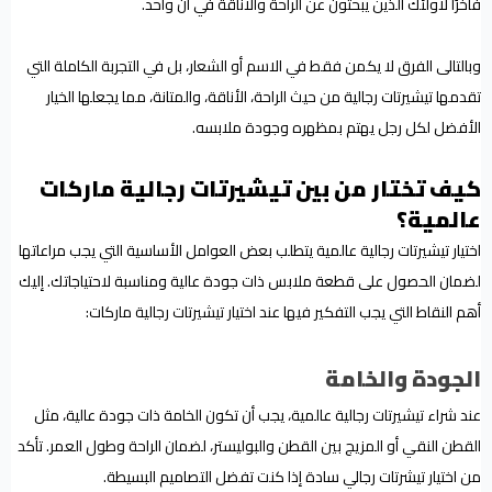
فاخرًا لأولئك الذين يبحثون عن الراحة والأناقة في آن واحد.
وبالتالى الفرق لا يكمن فقط في الاسم أو الشعار، بل في التجربة الكاملة التي
تقدمها تيشيرتات رجالية من حيث الراحة، الأناقة، والمتانة، مما يجعلها الخيار
الأفضل لكل رجل يهتم بمظهره وجودة ملابسه.
كيف تختار من بين تيشيرتات رجالية ماركات
عالمية؟
اختيار تيشيرتات رجالية عالمية يتطلب بعض العوامل الأساسية التي يجب مراعاتها
لضمان الحصول على قطعة ملابس ذات جودة عالية ومناسبة لاحتياجاتك. إليك
أهم النقاط التي يجب التفكير فيها عند اختيار تيشيرتات رجالية ماركات:
الجودة والخامة
عند شراء تيشيرتات رجالية عالمية، يجب أن تكون الخامة ذات جودة عالية، مثل
القطن النقي أو المزيج بين القطن والبوليستر، لضمان الراحة وطول العمر. تأكد
من اختيار تيشرتات رجالي سادة إذا كنت تفضل التصاميم البسيطة.