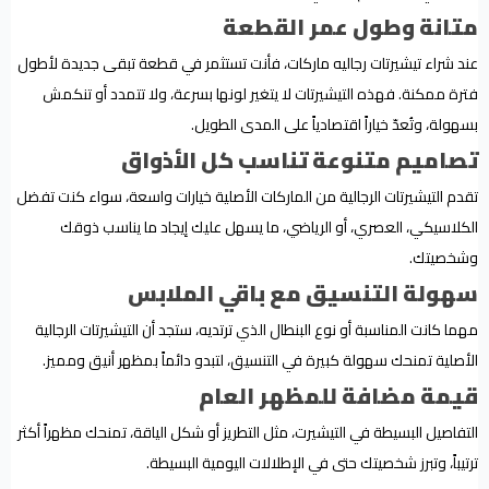
متانة وطول عمر القطعة
عند شراء تيشيرتات رجاليه ماركات، فأنت تستثمر في قطعة تبقى جديدة لأطول
فترة ممكنة. فهذه التيشيرتات لا يتغير لونها بسرعة، ولا تتمدد أو تنكمش
بسهولة، وتُعدّ خياراً اقتصادياً على المدى الطويل.
تصاميم متنوعة تناسب كل الأذواق
تقدم التيشيرتات الرجالية من الماركات الأصلية خيارات واسعة، سواء كنت تفضل
الكلاسيكي، العصري، أو الرياضي، ما يسهل عليك إيجاد ما يناسب ذوقك
وشخصيتك.
سهولة التنسيق مع باقي الملابس
مهما كانت المناسبة أو نوع البنطال الذي ترتديه، ستجد أن التيشيرتات الرجالية
الأصلية تمنحك سهولة كبيرة في التنسيق، لتبدو دائماً بمظهر أنيق ومميز.
قيمة مضافة للمظهر العام
التفاصيل البسيطة في التيشيرت، مثل التطريز أو شكل الياقة، تمنحك مظهراً أكثر
ترتيباً، وتبرز شخصيتك حتى في الإطلالات اليومية البسيطة.