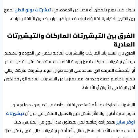
سواء كنت تهتم بالمظهر أو تبحث عن الجودة، فإن
تيشرتات بولو قطن
تجمع
بين الاثنين باحترافية. اقتناؤك لواحدة منها هو خيار مضمون للأناقة والراحة.
الفرق بين التيشيرتات الماركات والتيشيرتات
العادية
الفرق بين التيشيرتات الماركات والتيشيرتات العادية يكمن في الجودة والتصميم،
حيث أن تيشيرتات الماركات تتميز بجودة الخامات المستخدمة، مثل القطن الفاخر
أو الأقمشة المريحة التي تساعد على الراحة طوال اليوم. تيشيرتات ماركات رجالي
تتمتع بتصاميم حديثة وعصرية، مما يميزها عن التيشيرتات العادية التي قد تكون
أقل تنوعًا في الألوان أو الأنماط.
التيشيرتات الماركات غالباً ما تستخدم تقنيات خاصة في تصنيعها، مما يجعلها
تدوم لفترة أطول ولا تتأثر بشكل كبير بالغسيل المتكرر. في حين أن
تيشيرتات
اوفر سايز
تقدم راحة إضافية لمن يفضلون هذا النوع من الملابس، حيث
تناسب مختلف الأجسام بشكل مثالي. أما أفخم تيشيرتات رجالي فهي تمثل خيارًا