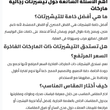
أهم الأسئلة الشائعة حول تيشيرتات رجالية
ماركات
ما هي أفضل خامة للتيشيرتات؟
أفضل خامة للتيشيرتات هي القطن المصري أو القطن الممشط، لأنه ناعم،
متين، ويمنح راحة طوال اليوم. ويمكن أيضاً الاعتماد على خامات مثل البوليستر
القطني لمظهر مرتب وسهولة في العناية.
هل تستحق التيشيرتات ذات الماركات الفاخرة
السعر المرتفع؟
نعم، تستحق التيشيرتات ذات الماركات الفاخرة السعر المرتفع لأنها تجمع بين
جودة الخامة، دقة التصنيع، والتصميم المميز. كما أنها تدوم لفترة أطول
وتحافظ على مظهرها مع الاستخدام.
كيف أختار المقاس المناسب؟
اختر المقاس المناسب من خلال معرفة قياسات صدرك وطولك ومقارنتها
بجدول المقاسات الخاص بالعلامة التجارية. يُفضل أيضًا تجربة التيشيرت أو
مراجعة تقييمات العملاء حول مدى اتساع أو ضيق المقاسات.