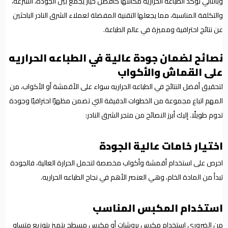
وبالتالي تؤكد الطباعة الحرارية مكانتها كأفضل خيار يجمع بين الجودة، السرعة،
والتكلفة المناسبة، مما يجعلها التقنية المفضلة لعملاء الشرق النادر الباحثين
عن نتائج احترافية ومميزة في عالم الطباعة.
نصائح لضمان جودة عالية في الطباعه الحراريه
على القماش والأكواب
لتحقيق أفضل النتائج في الطباعه الحراريه سواء على الأقمشة أو الأكواب، من
المهم اتباع مجموعة من الخطوات الدقيقة التي تضمن مظهرًا احترافيًا وجودة
تدوم طويلًا. إليك أبرز النصائح من متجر الشرق النادر:
اختيار خامات عالية الجودة
احرص على استخدام أقمشة وأكواب مخصصة لتحمل الحرارة العالية، فالجودة
تبدأ من المادة الخام، وهي العنصر الأهم في نجاح الطباعه الحراريه.
استخدام المكبس المناسب
من الضروري استخدام مكبس بروشات أو مكبس مسطح يتميز بتوزيع متساوٍ