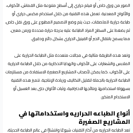
الصور من ورق خاص أو فيلم حراري إلى أسطح متنوعة مثل القماش، الأكواب،
والألواح المعدنية. تعمل هذه التقنية من خلال استخدام مكبس حراري أو
طباعة حرارية للملصقات، حيث يتم وضع التصميم المطبوع على ورق نقل خاص،
ثم يضغط على السطح المراد الطباعة عليه بدرجة حرارة محددة وزمن معين،
مما يسمح بانتقال الحبر أو الفينيل الحراري بشكل دائم ودقيق.
وتعد هذه الطريقة مثالية في مجالات متعددة مثل الطباعة الحرارية على
الملابس والشعارات على الأكواب والهدايا التذكارية من خلال الطباعة الحرارية
على الأكواب. كما يمكن لأصحاب المشاريع الصغيرة الاستفادة من مستلزمات
الطباعة الحرارية بالجملة لتقليل التكاليف وزيادة الإنتاجية. تتميز هذه التقنية
بسهولة استخدامها، ونتائجها الاحترافية، وثبات الألوان حتى بعد الغسيل أو
الاستخدام المتكرر.
أنواع الطباعه الحراريه واستخداماتها في
المشاريع الصغيرة
تعد الطباعه الحراريه من أكثر التقنيات شيوعًا وانتشارًا في عالم الطباعة الحديثة،