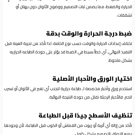
للحرارة والضغط، مما يضمن ثبات التصميم ووضوح الألوان دون بهتان أو
تشققات.
ضبط درجة الحرارة والوقت بدقة
تختلف إعدادات الحرارة والوقت حسب نوع الخامة، لذا تأكد من تجربة العينة قبل
التنفيذ النهائي. أي خطأ بسيط في الضبط قد يؤثر على جودة الطباعه الحراريه
بشكل ملحوظ.
اختيار الورق والأحبار الأصلية
استخدم ورق وأحبار مخصصة لـ طباعة حرارية لتجنب أي تغير في الألوان أو تسرب
للحبر، فالأحبار الرديئة تقلل من جودة النتيجة النهائية.
تنظيف الأسطح جيدًا قبل الطباعة
تأكد من إزالة أي أتربة أو زيوت من القماش أو الكوب قبل الطباعة، لأن وجودها
يمنع التصاق التصميم بشكل كامل.