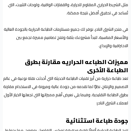
مثل الشريط الحراري المقاوم للحرارة، والقفازات الواقية، ولوحات التثبيت، التي
تُساعد في تحقيق أفضل نتيجة ممكنة.
في متجر الشرق النادر، نوفر لك جميع مستلزمات الطباعة الحرارية بالجودة العالية
والأسعار المناسبة، لتبدأ مشروعك بثقة وتنتج تصاميم مميزة تجمع بين
الاحترافية والإبداع.
مميزات الطباعه الحراريه مقارنة بطرق
الطباعة الأخرى
تعد طباعة حرارية من أبرز تقنيات الطباعة الحديثة التي أحدثت نقلة نوعية في عالم
التصميم والإنتاج، نظرًا لما تقدمه من جودة عالية ومرونة في الاستخدام مقارنة
بطرق الطباعة التقليدية. وفيما يلي نعرض أهم مميزاتها التي تجعلها الخيار الأول
لعملاء الشرق النادر:
جودة طباعة استثنائية
تتيح الطباعة الحرارية ألوانًا زاهية ودقيقة تعكس التفاصيل بوضوح، مما يجعلها