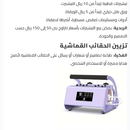
تيشيرتات قطنية (يبدأ من 10 ريال للتيشيرت.
ورق نقل حراري (يبدأ من 5 ريال للورقة).
أدوات ومستلزمات (مقص، مسطرة، أشرطة لاصقة).
الربحية:
يمكن بيع التيشيرتات بأسعار تتراوح بين 50 إلى 150 ريال حسب
التصميم والجودة.
تزيين الحقائب القماشية
الفكرة:
طباعة تصاميم أو شعارات أو رسائل على الحقائب القماشية لتُصبح
هدايا مميزة أو للاستخدام الشخصي.
يفتح الرابط في نافذة جديدة.shrooqest.com