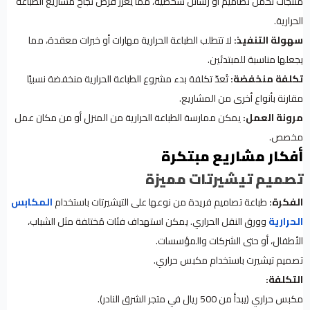
منتجات تحمل تصاميم أو رسائل شخصية، مما يُعزز فرص نجاح مشاريع الطباعة
الحرارية.
سهولة التنفيذ:
لا تتطلب الطباعة الحرارية مهارات أو خبرات معقدة، مما
يجعلها مناسبة للمبتدئين.
تكلفة منخفضة:
تُعدّ تكلفة بدء مشروع الطباعة الحرارية منخفضة نسبيًا
مقارنة بأنواع أخرى من المشاريع.
مرونة العمل:
يمكن ممارسة الطباعة الحرارية من المنزل أو من مكان عمل
مخصص.
أفكار مشاريع مبتكرة
تصميم تيشيرتات مميزة
الفكرة:
طباعة تصاميم فريدة من نوعها على التيشيرتات باستخدام
المكابس
الحرارية
وورق النقل الحراري. يمكن استهداف فئات مُختلفة مثل الشباب،
الأطفال، أو حتى الشركات والمؤسسات.
تصميم تيشيرت باستخدام مكبس حراري.
التكلفة:
مكبس حراري (يبدأ من 500 ريال في متجر الشرق النادر).