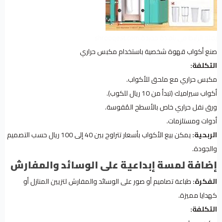
يفتح الرابط في نافذة جديدة.shrooqest.com
صنع أكواب قهوة شخصية باستخدام مكبس حراري
التكلفة:
مكبس حراري مع ملحق للأكواب.
أكواب سيراميك (تبدأ من 10 ريال للكوب).
ورق نقل حراري خاص بالأسطح المُقوسة.
أدوات ومستلزمات.
الربحية:
يمكن بيع الأكواب بأسعار تتراوح بين 40 إلى 100 ريال حسب التصميم
والجودة.
إضافة لمسة إبداعية على الوسائد والمفارش
الفكرة:
طباعة تصاميم أو صور على الوسائد والمفارش لتزيين المنازل أو
كهدايا مميزة.
التكلفة: