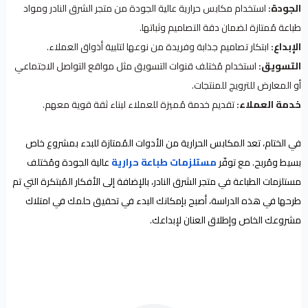
الجودة:
استخدام مكابس حرارية عالية الجودة من متجر الشرق النادر ومواد
طباعة مُمتازة لضمان دقة التصاميم وثباتها.
الإبداع:
ابتكار تصاميم جذابة وفريدة من نوعها لتلبية أذواق العملاء.
التسويق:
استخدام مُختلف قنوات التسويق مثل مواقع التواصل الاجتماعي
أو المعارض للترويج للمنتجات.
خدمة العملاء:
تقديم خدمة مُميزة للعملاء لبناء ثقة قوية معهم.
في الختام، تعد المكابس الحرارية من الأدوات المُمتازة للبدء بمشروع خاص
بسيط ومُربح. مع توفّر
مستلزمات طباعة حرارية
عالية الجودة ومُختلف
مستلزمات الطباعة في متجر الشرق النادر، بالإضافة إلى الأفكار المُبتكرة التي تم
طرحها في هذه الدراسة، أصبح بإمكانك البدء في تحقيق حلمك في امتلاك
مشروعك الخاص وإطلاق العنان لإبداعك.