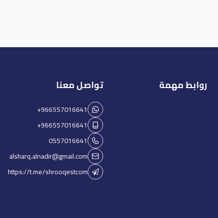
روابط مهمة
تواصل معنا
+966557016641
+966557016641
0557016641
alsharq.alnadir@gmail.com
https://t.me/shrooqestcom