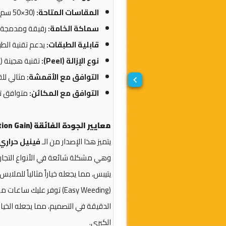
المقاسات المتاحة:
(30×50 سم)، (50×50 سم)، (50×100 سم).
سماكة الخامة:
رقيقة ومدمجة ل
قابلية الطبقات:
يدعم تقنية الطبقات (Layering) لوضعه فوق أو
نوع الإزالة (Peel):
تقنية هجينة (يمكن إ
التوافق مع الأقمشة:
مثالي للقطن 100%، البوليستر، 
التوافق مع المكائن:
متوافق تماماً م
معايير الجودة الفائقة (Information Gain)
يتميز هذا الإصدار من الـ
فينيل حراري
يتيبس، مما يجعله خياراً مثالياً للملابس
(Easy Weeding) توفر علي
الدقيقة في التصميم، مما يجعله الخي
الكبرى.