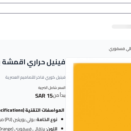
قالي فسفوري
فينيل حراري اقمشة 
فينيل كوري فاخر للتصاميم العصرية
السعر شامل الضريبة
15 SAR
يبدأ من
المواصفات التقنية (Technical Specifications)
نوع الخامة:
بولي يوريثين (PU) مرن عالي الجودة، صديق للبيئة.
اللون:
برتقالي فسفوري (Neon Orange) بصبغة عالية الكثافة.