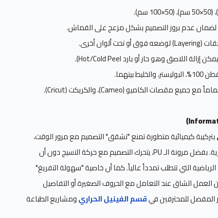
ضمان عدم بروز التصميم بشكل مزعج على القماش.
 تحت ألوان أخرى.
زالة اللاصق وهو حار أو بارد Hot/Cold Peel).
والخليط بينهما.
ع جميع مقصات الكاميو (Cameo)، والكريكت (Cricut).
بتركيبة كيميائية متطورة تمنع "تشقق" التصميم مع مرور الوقت،
وهي مشكلة شائعة في الأنواع التجارية. بفضل مرونة الـ PU، يتحرك التصميم مع حركة النسيج دون أن
 الرياضية التي تتطلب تمدداً عالياً. كما أن خاصية "سهولة التفريغ"
ك ساعات من العمل الشاق عند التعامل مع الحروف الصغيرة أو التفاصيل
ار المفضل للمحترفين في
قسم الفينيل الحراري
ومشاريع الطباعة