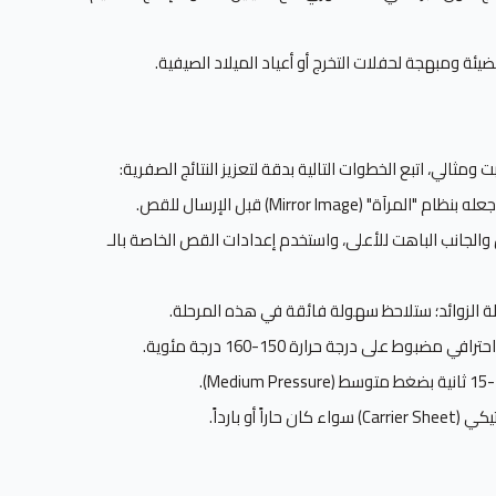
ئة ومبهجة لحفلات التخرج أو أعياد الميلاد الصيفية.
ت ومثالي، اتبع الخطوات التالية بدقة لتعزيز النتائج الصفرية:
" (Mirror Image) قبل الإرسال للقص.
الجانب الباهت للأعلى، واستخدم إعدادات القص الخاصة بالـ
الة الزوائد؛ ستلاحظ سهولة فائقة في هذه المرحلة.
حترافي مضبوط على درجة حرارة 150-160 درجة مئوية.
اً أو بارداً.