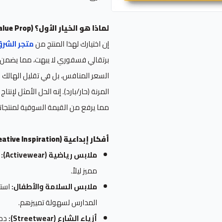
لماذا هو الخيار الأول؟ (The Value Prop)
إن اختيارك لهذا المنتج من
متجر الشرق 
برتقالي فسفوري لا يبهت، مما يضمن ر
السعر المنافس، بل في تقليل الهالك 
مما يرفع من القيمة السوقية لمنتجات
أفكار إبداعية (Creative Inspiration)
ملابس رياضية (Activewear):
أ
مميز ليلاً.
ملابس السلامة والأطفال:
استخ
المدارس لسهولة تمييزهم.
أزياء الشارع (Streetwear):
دمج