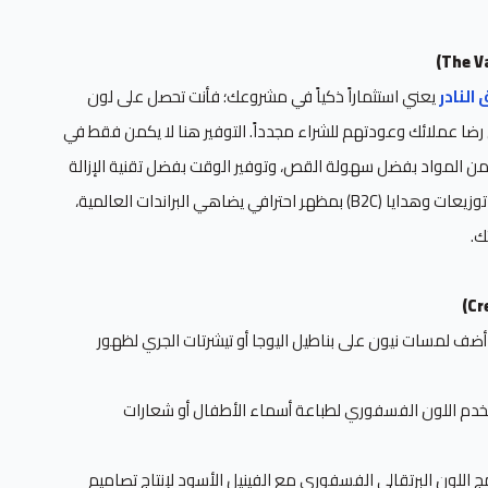
النادر
يعني استثماراً ذكياً في مشروعك؛ فأنت تحصل على لون
ضا عملائك وعودتهم للشراء مجدداً. التوفير هنا لا يكمن فقط في
من المواد بفضل سهولة القص، وتوفير الوقت بفضل تقنية الإزالة
المرنة (حار/بارد). إنه الحل الأمثل لإنتاج توزيعات وهدايا (B2C) بمظهر احترافي يضاهي البراندات العالمية،
ك.
ضف لمسات نيون على بناطيل اليوجا أو تيشرتات الجري لظهور
دم اللون الفسفوري لطباعة أسماء الأطفال أو شعارات
 اللون البرتقالي الفسفوري مع الفينيل الأسود لإنتاج تصاميم