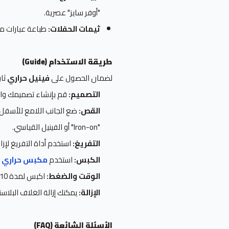
"أوفر سايز" عصرية.
ثيمات الحفلات:
طباعة عبارات مضي
طريقة الاستخدام (Guide)
لضمان الحصول على
فينيل حراري
ثاب
التصميم:
قم بإنشاء تصميمك واجعله بنظام "المرآة
القص:
ضع الجانب اللامع للأسفل و
"Iron-on" أو الفينيل القياسي.
التفريغ:
استخدم أداة التفريغ لإز
الكبس:
استخدم
مكبس حراري
ا
الوقت والضغط:
اكبس لمدة 10-15 ثانية بضغط متوسط (Medium Pressure).
الإزالة:
يمكنك إزالة الغلاف البلاستيكي (Carrier Sheet) سواء كان حار
الأسئلة الشائعة (FAQ)