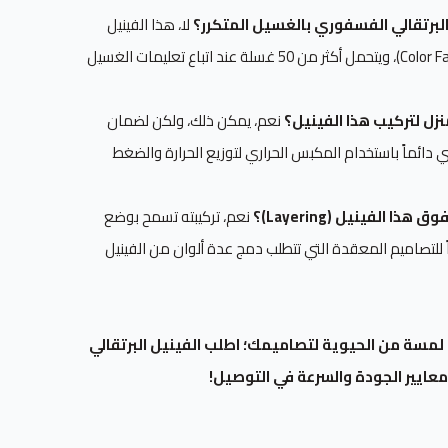
 البرتقالي الفسفوري بالغسيل المتكرر؟
لا، هذا الفينيل
مصمم بتقنية ثبات اللون (Color Fastness)، ويتحمل أكثر من 50 غسلة عند اتباع تعليمات الغسيل
ل لتركيب هذا الفينيل؟
نعم، يمكن ذلك، ولكن لضمان
دائماً باستخدام المكبس الحراري لتوزيع الحرارة والضغط
الفينيل (Layering)؟
نعم، تركيبته تسمح بوضع
 للتصاميم المعقدة التي تتطلب دمج عدة ألوان من الفينيل
لمسة من الحيوية لتصاميمك؛ اطلب الفينيل البرتقالي
عايير الجودة والسرعة في التوصيل!