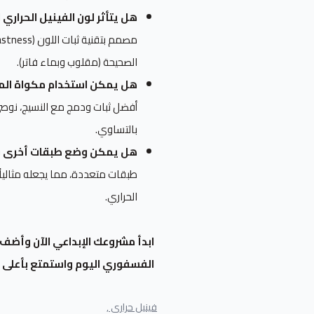
هل يتأثر لون الفينيل الحراري
الصحيحة (مقلوب وبماء فاتر).
هل يمكن استخدام مكواة المنز
أفضل ثبات ودمج مع النسيج، نوصي 
بالتساوي.
هل يمكن وضع طبقات أخرى فوق هذا 
طبقات متعددة، مما يجعله مثالياً
الحراري.
ابدأ مشروعك الإبداعي الآن وأضف 
الفسفوري اليوم واستمتع بأعلى م
فينيل حراري ,