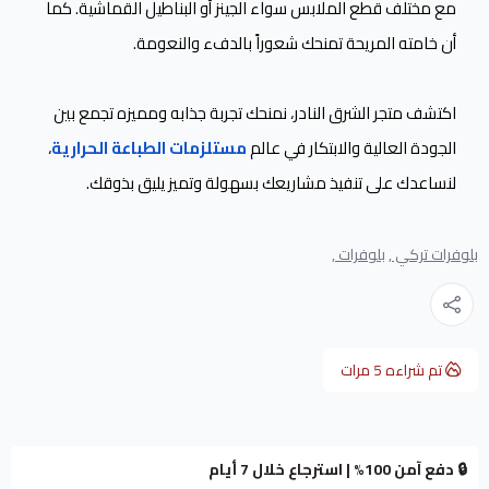
مع مختلف قطع الملابس سواء الجينز أو البناطيل القماشية. كما
أن خامته المريحة تمنحك شعوراً بالدفء والنعومة.
اكتشف متجر الشرق النادر، نمنحك تجربة جذابه ومميزه تجمع بين
الجودة العالية والابتكار في عالم
مستلزمات الطباعة الحرارية
،
لنساعدك على تنفيذ مشاريعك بسهولة وتميز يليق بذوقك.
بلوفرات تركي ,
بلوفرات ,
تم شراءه
5
مرات
🔒 دفع آمن 100% | استرجاع خلال 7 أيام