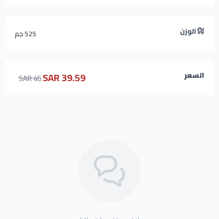
الوزن
525 جم
39.59 SAR
السعر
46 SAR