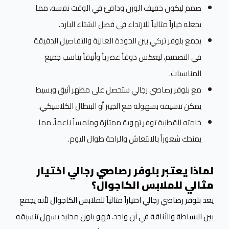
صمم ليكون خفيف الوزن ودافئ في الوقت نفسه، مما
يجعله خياراً مثالياً للارتداء في فصل الشتاء البارد.
يجمع بلوفر تركي بين الجودة العالية والتفاصيل الدقيقة
في التصميم، ليعكس ذوقاً عصرياً وأنيقاً يناسب جميع
المناسبات.
مع بلوفر رصاصي رجالي ستحصل على مظهر أنيق وبسيط
يمكن تنسيقه بسهولة مع الجينز أو البنطال الكلاسيكي.
خامته القطنية توفر تهوية ممتازة وملمساً ناعماً، مما
يمنحك شعوراً بالانتعاش والراحة طوال اليوم.
لماذا يعتبر بلوفر رصاصي رجالي اختيار
مثالي للملابس الكاجوال؟
يعد بلوفر رصاصي رجالي اختياراً مثالياً للملابس الكاجوال لأنه يجمع
بين البساطة والأناقة في آن واحد، فهو بلون محايد يسهل تنسيقه