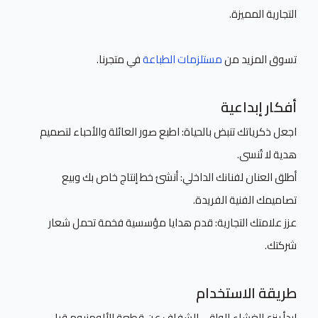
التجارية المميزة.
تسوق المزيد من
مستلزمات الطباعة
في متجرنا.
أفكار إبداعية
اجعل ذكرياتك تنبض بالحياة: اطبع صور العائلة والأحباء لتصميم
هدية لا تُنسى.
أطلق العنان لفنانك الداخلي: أنشئ خط إنتاج خاص بك وبيع
تصاميمك الفنية الفريدة.
عزز علامتك التجارية: قدم هدايا مؤسسية فخمة تحمل شعار
شركتك.
طريقة الاستخدام
ابدأ بنزع الغشاء الواقي الشفاف عن قطعة الألومنيوم قبل