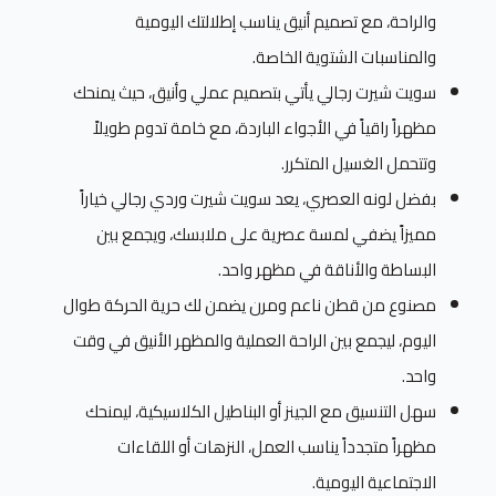
والراحة، مع تصميم أنيق يناسب إطلالتك اليومية
والمناسبات الشتوية الخاصة.
سويت شيرت رجالي يأتي بتصميم عملي وأنيق، حيث يمنحك
مظهراً راقياً في الأجواء الباردة، مع خامة تدوم طويلاً
وتتحمل الغسيل المتكرر.
بفضل لونه العصري، يعد سويت شيرت وردي رجالي خياراً
مميزاً يضفي لمسة عصرية على ملابسك، ويجمع بين
البساطة والأناقة في مظهر واحد.
مصنوع من قطن ناعم ومرن يضمن لك حرية الحركة طوال
اليوم، ليجمع بين الراحة العملية والمظهر الأنيق في وقت
واحد.
سهل التنسيق مع الجينز أو البناطيل الكلاسيكية، ليمنحك
مظهراً متجدداً يناسب العمل، النزهات أو اللقاءات
الاجتماعية اليومية.