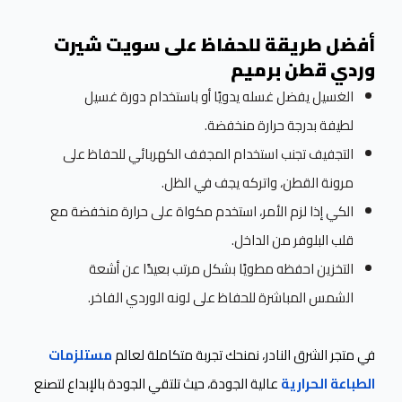
أفضل طريقة للحفاظ على سويت شيرت
وردي قطن برميم
الغسيل يفضل غسله يدويًا أو باستخدام دورة غسيل
لطيفة بدرجة حرارة منخفضة.
التجفيف تجنب استخدام المجفف الكهربائي للحفاظ على
مرونة القطن، واتركه يجف في الظل.
الكي إذا لزم الأمر، استخدم مكواة على حرارة منخفضة مع
قلب البلوفر من الداخل.
التخزين احفظه مطويًا بشكل مرتب بعيدًا عن أشعة
الشمس المباشرة للحفاظ على لونه الوردي الفاخر.
في متجر الشرق النادر، نمنحك تجربة متكاملة لعالم
مستلزمات
الطباعة الحرارية
عالية الجودة، حيث تلتقي الجودة بالإبداع لتصنع