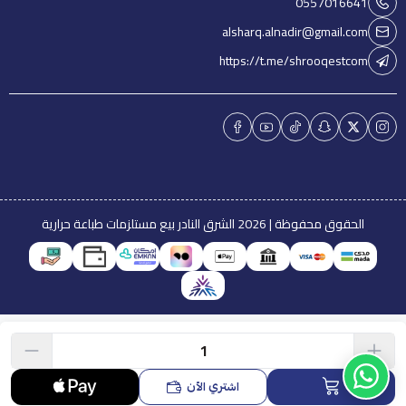
0557016641
alsharq.alnadir@gmail.com
https://t.me/shrooqestcom
الحقوق محفوظة | 2026
الشرق النادر بيع مستلزمات طباعة حرارية
اشتري الآن