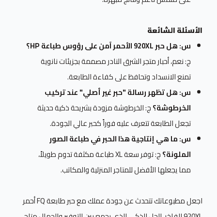
الأسئلة الشائعة
س: هل حبر 920XL الأحمر آمن على رؤوس طباعة HP؟
ج: نعم، أحبار متجر الشرق النادر مصممة بجزيئات نانوية
تمنع الانسداد وتحافظ على كفاءة الطابعة.
س: هل تظهر رسالة "حبر غير أصلي" عند تركيب
الخرطوشة؟
ج: الخرطوشة مزودة بشريحة ذكية حديثة
تجعل الطابعة تتعرف عليه فوراً كحبر عالي الجودة.
س: ما هي إنتاجية هذا الحبر في طباعة الصور
الملونة؟
ج: توفر سعة XL طباعة مكثفة تدوم طويلاً،
مما يجعلها الأفضل للمتاجر المنزلية والمكاتب.
اجعل مطبوعاتك تتحدث عن جودة عملك مع حبر طابعة FQ أحمر
920XL الفاخر. الحل الذكي الذي يجمع بين التوفير والجمال متاح