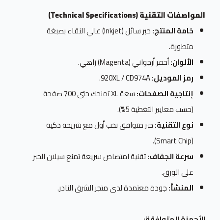
المواصفات التقنية (Technical Specifications)
خامة المنتج:
حبر سائل (Inkjet) عالي النقاء بصبغة
متطورة.
الألوان:
أحمر أرجواني (Magenta) زاهي.
رمز الموديل:
920XL / CD974A.
إنتاجية الصفحات:
سعة XL تمنحك حتى 700 صفحة
(حسب معايير التغطية 5%).
نوع التقنية:
حبر متوافق نخب أول مع شريحة ذكية
(Smart Chip).
سرعة الجفاف:
تقنية امتصاص سريعة تمنع سيلان الحبر
على الورق.
المنشأ:
جودة معتمدة لدى متجر الشرق النادر.
الأجهزة المتوافقة: