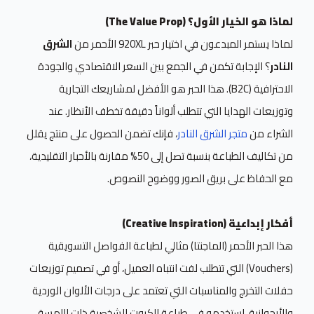
لماذا هو الخيار الأول؟ (The Value Prop)
لماذا يستمر المبدعون في اختيار حبر 920XL الأحمر من
الشرق
النادر
؟ الإجابة تكمن في الجمع بين السعر الاقتصادي والجودة
الاحترافية (B2C). هذا الحبر هو الأفضل لمشاريعك التجارية
وتوزيعات الهدايا التي تتطلب ألواناً دقيقة تخطف الأنظار. عند
الشراء من
متجر الشرق النادر
، فإنك تضمن الحصول على منتج يقلل
من تكاليف الطباعة بنسبة تصل إلى 50% مقارنة بالأحبار التقليدية،
مع الحفاظ على بريق الصور ووضوح النصوص.
أفكار إبداعية (Creative Inspiration)
هذا الحبر الأحمر (الماجنتا) مثالي لطباعة الفواصل التسويقية
(Vouchers) التي تتطلب لفت انتباه العميل، أو في تصميم توزيعات
حفلات التخرج والمناسبات التي تعتمد على درجات الألوان الوردية
والأرجوانية. استخدمه في طباعة الكروت الشخصية ذات اللمسة