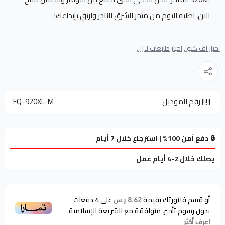
الآن، اطلبه اليوم من متجر الشرق النادر وارتقِ بإبداعك!
احبار اف كيو ,
احبار طابعات ليزر ,
رقم الموديل
FQ-920XL-M
🔒 دفع آمن 100% | استرجاع خلال 7 أيام
يصلك خلال 2-4 أيام عمل
أو قسم فاتورتك بقيمة
على
4
دفعات
8.62 ر.س
بدون رسوم تأخير، متوافقة مع الشريعة الإسلامية
اعرف أكثر