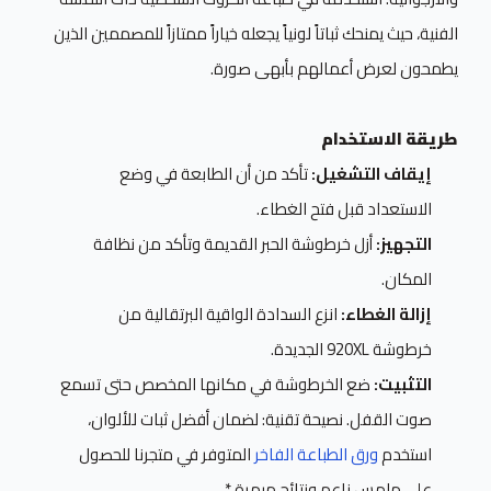
الفنية، حيث يمنحك ثباتاً لونياً يجعله خياراً ممتازاً للمصممين الذين
يطمحون لعرض أعمالهم بأبهى صورة.
طريقة الاستخدام
إيقاف التشغيل:
تأكد من أن الطابعة في وضع
الاستعداد قبل فتح الغطاء.
التجهيز:
أزل خرطوشة الحبر القديمة وتأكد من نظافة
المكان.
إزالة الغطاء:
انزع السدادة الواقية البرتقالية من
خرطوشة 920XL الجديدة.
التثبيت:
ضع الخرطوشة في مكانها المخصص حتى تسمع
صوت القفل.
نصيحة تقنية:
لضمان أفضل ثبات للألوان،
استخدم
ورق الطباعة الفاخر
المتوفر في متجرنا للحصول
على ملمس ناعم ونتائج مبهرة.*