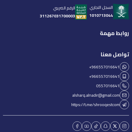
السجل التجاري
الرقم الضريبي
1010713044
311267031700003
روابط مهمة
تواصل معنا
+966557016641
+966557016641
0557016641
alsharq.alnadir@gmail.com
https://t.me/shrooqestcom