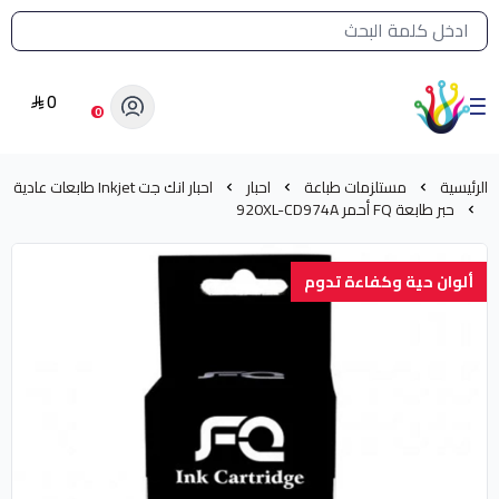
القائمة الرئيسية لمتجر الشرق النادر
0
الشرق النادر بيع مستلزمات طباعة حرارية
0
الرئيسية
مستلزمات طباعة
احبار
احبار انك جت Inkjet طابعات عادية
حبر طابعة FQ أحمر 920XL-CD974A
ألوان حية وكفاءة تدوم