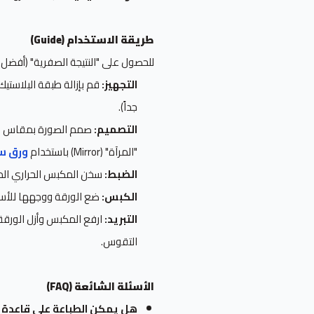
طريقة الاستخدام (Guide)
للحصول على "النتيجة الصفرية" (أفضل نت
التجهيز:
جداً).
التصميم:
صمم الصورة بمقاس الدا
"المرآة" (Mirror) باستخدام
ورق س
الضبط:
سخن المكبس الحراري الم
الكبس:
ضع الورقة ووجهها للأس
التبريد:
ارفع المكبس وأزل الورقة 
التقوس.
الأسئلة الشائعة (FAQ)
هل يمكن الطباعة على قاعدة ا