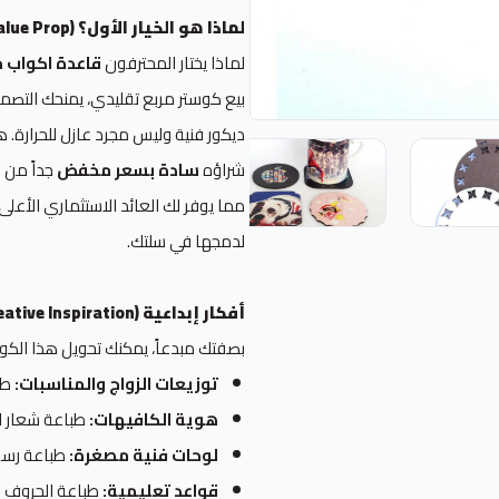
لماذا هو الخيار الأول؟ (The Value Prop)
لماذا يختار المحترفون
قاعدة اكواب 
ديكور فنية وليس مجرد عازل للحرارة. ه
شراؤه
سادة بسعر مخفض
جداً من م
مما يوفر لك العائد الاستثماري الأعل
لدمجها في سلتك.
أفكار إبداعية (Creative Inspiration)
بصفتك مبدعاً، يمكنك تحويل هذا الكوست
توزيعات الزواج والمناسبات:
طبا
هوية الكافيهات:
طباعة شعار ال
لوحات فنية مصغرة:
طباعة رسوم
قواعد تعليمية:
طباعة الحروف ال