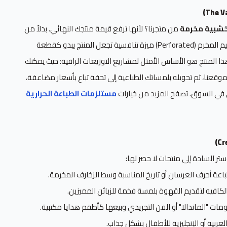
خشبية مخرمة
من متجرنا؟ لأنها ترفع قيمة منتجك النهائي. بدلاً من
بيع كوستر مربع تقليدي، يمنحك التصميم المخرم (Perforated) ميزة تنافسية تجعل المنتج يبدو كقطعة
ذا المنتج هو الأساس الأمثل لمشاريع التوزيعات الراقية؛ حيث يمكنك
وقعنا، ثم تحويله بلمساتك الطباعية إلى تحفة تباع بأسعار مضاعفة،
ى في السوق. تصفح المزيد من خيارات
مستلزمات الطباعة الحرارية
ر السادة إلى منتجات لا حصر لها:
عة أحرف العرسان أو تاريخ المناسبة وسط الزخارف المخرمة.
كافيه لتقديم القهوة بلمسة فخمة للزبائن المميزين.
ات "الماندالا" أو الفن التجريدي وبيعها كأطقم هدايا مكتبية.
عربية أو الإنجليزية للأطفال بشكل جذاب.