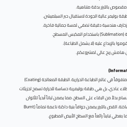
قة بوليمر عالية الجودة لاستقبال حبر السبلميشن.
زخارف هندسية دقيقة تضفي لمسة جمالية فاخرة.
مسطح.
وموا بالإبداع عليه (لا يشمل الطباعة).
هامش ربح عالي لمشروعكم.
تعتبر هذه القواعد الخشبية خياراً تقنياً متفوقاً في عالم الطباعة الحرارية. الطبقة المعالجة (Coating)
اء عادي، بل هي طبقة بوليمرية حساسة للحرارة تسمح لجزيئات
م بدلاً من البقاء على السطح، مما يضمن ثباتاً أبدياً للألوان
ومقاومة عالية للخدش والسوائل الساخنة. القص بالليزر يضمن حوافاً بنية داكنة ناعمة تماماً (Burnt