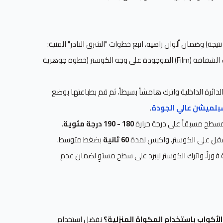
يجة) وضمان ألوان زاهية، اتبع خطوات "الشرق النادر" الفنية:
قم بإزالة طبقة البلاستيك الشفافة (Film) الموجودة على وجه الكوستر (خطوة جوهرية
ئرة الداخلية واترك هامشاً بسيطاً، ثم قم بطباعتها بوضع
بلميشن عالي الجودة
.
سطح مسبقاً على درجة حرارة
180 - 190 درجة مئوية
.
فل على الكوستر، واكبس لمدة
60 ثانية
بضغط متوسط.
فوراً، واترك الكوستر ليبرد على سطح مستوٍ لضمان عدم
لأكواب باستخدام المكواة المنزلية؟
نفضل استخدام