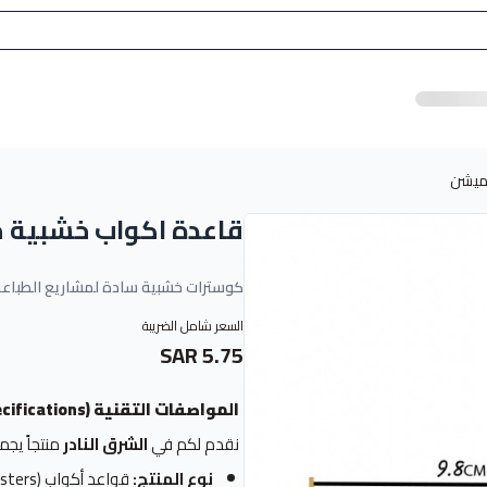
ميشن
قاعدة اكواب خشبية 
كوسترات خشبية سادة لمشاريع الطباع
السعر شامل الضريبة
5.75 SAR
المواصفات التقنية (Technical Specifications)
نقدم لكم في
الشرق النادر
منتجاً يجم
نوع المنتج:
قواعد أكواب (Coasters) سادة جاهزة للطباعة.