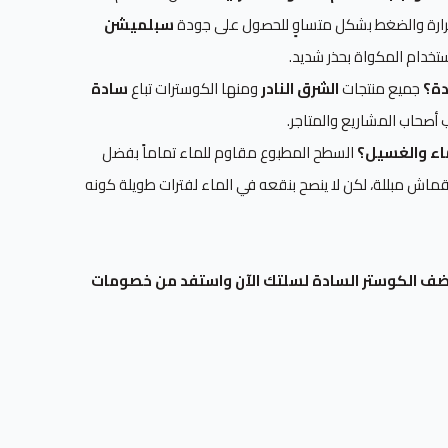
حرارة والضغط بشكل متساوٍ للحصول على جودة
سبلميشن
ستخدام المكواة بحذر شديد.
دة؟
جميع منتجات
الشرق النادر
ومنها الكوسترات تباع
سادة
أصحاب المشاريع والمتاجر.
ماء والغسيل؟
السطح المطبوع مقاوم للماء تماماً بفضل
ش مبللة، لكن لا ينصح بنقعه في الماء لفترات طويلة كونه
ف الكوستر السادة لسلتك الآن واستفد من خصومات