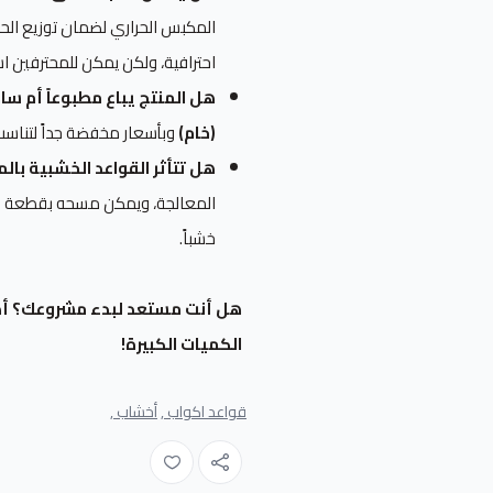
المكبس الحراري لضمان توزيع ال
احترافية، ولكن يمكن للمحترفين ا
هل المنتج يباع مطبوعاً أم سا
(خام)
وبأسعار مخفضة جداً لتناسب 
هل تتأثر القواعد الخشبية بال
المعالجة، ويمكن مسحه بقطعة قما
خشباً.
هل أنت مستعد لبدء مشروعك؟ أض
الكميات الكبيرة!
قواعد اكواب ,
أخشاب ,