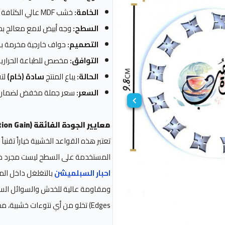
الخامة:
خشب MDF عالي الكثافة مقصوص بالليزر بدقة متناهية.
السطح:
وجه أبيض لامع معالج بطب
التصميم:
حواف خارجية مخرمة ب
التوافق:
مخصص للطباعة الحرارية (Sublimation) باستخدام المكبس ال
الحالة:
يباع المنتج
سادة (خام)
لتق
السعر:
سعر جملة مخفض لضمان 
معايير الجودة الفائقة (Information Gain)
المستخدمة على السطح ليست مجرد طل
احبار السبلميشن
بالتغلغل داخل المسا
Edges) تخلو من أي نتوءات خشبية، مما يعطي تبايناً رائعاً مع السطح الأبيض المطبوع.