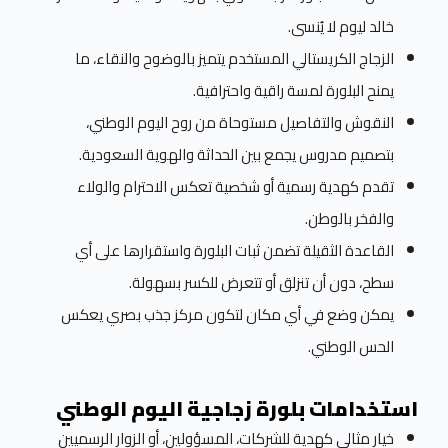
خالد ليوم لا يُنسى.
الزجاج الكريستالي المستخدم يتميز بالوضوح والنقاء، ما
يمنح البلورة لمسة راقية واحترافية.
النقوش والتفاصيل مستوحاة من روح اليوم الوطني،
بتصميم مدروس يجمع بين الحداثة والهوية السعودية.
تقدم كهدية رسمية أو شخصية تعكس الاحترام والولاء
والفخر بالوطن.
القاعدة الثقيلة تضمن ثبات البلورة واستقرارها على أي
سطح، دون أن تنزلق أو تتعرض للكسر بسهولة.
يمكن وضع في أي مكان لتكون مركز جذب بصري يعكس
الحس الوطني.
استخدامات بلورة زجاجية اليوم الوطني
خيار مثالي كهدية للشركات، المسؤولين، أو الزوار الرسميين