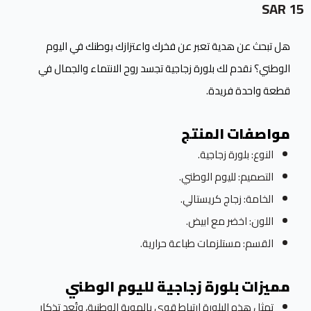
15 SAR
هل تبحث عن هدية تعبر عن فخرك واعتزازك بوطنك في اليوم
الوطني؟ نقدم لك بلورة زجاجية تجسد روح الانتماء والجمال في
قطعة واحدة فريدة.
مواصفات المنتج
النوع: بلورة زجاجية.
التصميم: لليوم الوطني.
الخامة: زجاج كريستالي.
اللون: اخضر مع ابيض.
القسم: مستلزمات طباعة حرارية.
مميزات بلورة زجاجية لليوم الوطني
تمثل هذه البلورة ارتباط قوي بالهوية الوطنية، وتُعد تذكار