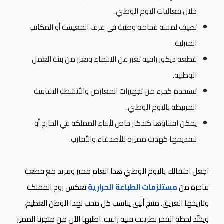
خلال فعاليات اليوم الوطني.
تضيف لمسة فخامة وطنية في غرف المعيشة أو المكاتب
المنزلية.
قطعة ديكور راقية تعبر عن الانتماء وتعزز من بيئة العمل
الوطنية.
تستخدم كجزء من تجهيزات المعارض والأنشطة الثقافية
المرتبطة باليوم الوطني.
يمكن اقتناؤها كتذكار خاص لأبناء المملكة في الخارج أو
لتقديمها كهدية مميزة للأصدقاء والأقارب.
اجعل احتفالك باليوم الوطني هذا العام مميز وفريد مع قطعة
فاخرة من
مستلزمات الطباعة الحرارية
تعكس روح المملكة
وتاريخها العريق. منتج أنيق يناسب كل محب لهذا الوطن العظيم،
ويخلّد لحظة الفخر بطريقة فنية راقية. اطلبها الآن من متجرنا المميز