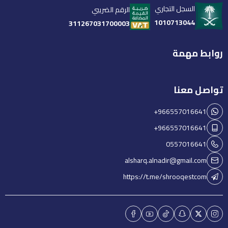
السجل التجاري
الرقم الضريبي
1010713044
311267031700003
روابط مهمة
تواصل معنا
+966557016641
+966557016641
0557016641
alsharq.alnadir@gmail.com
https://t.me/shrooqestcom