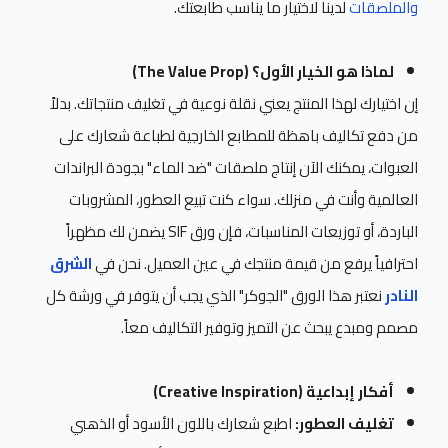
والملصقات
لدينا لاختيار ما يناسب طابعتك.
لماذا هو الخيار الأول؟ (The Value Prop)
إن اختيارك لهذا المنتج يعني نقلة نوعية في تغليف منتجاتك. بدلاً
من دفع تكاليف باهظة للمطابع الخارجية لطباعة شعارك على
العبوات، يمكنك الآن إنتاج ملصقات "ضد الماء" بجودة البراندات
العالمية وأنت في منزلك. سواء كنت تبيع العطور، المشروبات
الباردة، أو توزيعات المناسبات، فإن ورق SIF يضمن لك مظهراً
احترافياً يرفع من قيمة منتجك في عين العميل. نحن في
الشرق
النادر
نعتبر هذا الورق "الجوكر" الذي يجب أن يتوفر في ورشة كل
مصمم ومبدع يبحث عن التميز وتوفير التكاليف معاً.
أفكار إبداعية (Creative Inspiration)
تغليف العطور:
اطبع شعارك باللون الأسود أو الذهبي