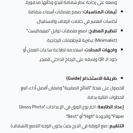
وضعه على زجاجة عطر شفافة لتبدو وكأنها محفورة.
ثيمات المناسبات:
صمم ملصقات أسماء شفافة
لكاسات العصير في حفلات الزفاف والاستقبال.
تنظيم المطبخ:
اصنع ملصقات توابل "مينيماليست"
(Minimalist) عصرية للبرطمانات الزجاجية.
واجهات المحلات:
استخدمه لطباعة ساعات العمل أو
كود الـ QR ولصقه على الزجاج الداخلي للمتجر.
طريقة الاستخدام (Guide)
للحصول على نتيجة "النتائج الصفرية" وضمان أفضل أداء، اتبع
الخطوات التالية بدقة:
إعداد الطابعة:
اختر نوع الورق في الإعدادات "Glossy Photo
Paper" والجودة "High" أو "Best".
التلقيم:
ضع الورقة في الدرج بحيث يكون الوجه اللامع (الشفاف)