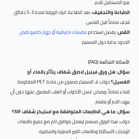
هو المستقبل للحبر.
الطباعة والتجفيف:
بعد الطباعة، اترك الورقة لمدة 3-5 دقائق
لتجف تماماً قبل اللمس.
القص:
يفضل استخدام
مقصات احترافية أو جهاز كاميو لقص
الحدود بدقة حول التصميم
الأسئلة الشائعة (FAQ)
سؤال: هل ورق فينيل لاصق شفاف يتأثر بالماء أو
الغسيل؟
جواب: لا، الاستيكر مصنوع من مادة PET المقاومة
للماء تماماً، ويمكن غسل الأكواب أو العلب الملصق عليها دون أن
يبهت الحبر أو يتقشر.
سؤال: ما هي الطابعات المتوافقة مع استيكر شفاف SIF؟
جواب: هذا الورق مصمم ليعمل بتوافق تام مع جميع طابعات
الإنجكت (السائلة) وطابعات الليزر المنزلية والمكتبية.