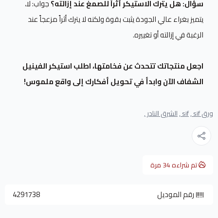
سؤال: هل يترك الاستيكر أثراً للصمغ عند إزالته؟
جواب: لا،
يتميز بغراء عالي الجودة يثبت بقوة ولكنه لا يترك أثراً مزعجاً عند
الرغبة في إزالته أو تغييره.
اجعل منتجاتك تتحدث عن فخامتها، اطلب استيكر الفينيل
الشفاف الآن وابدأ في تحويل أفكارك إلى واقع ملموس!
ورق sif ,
sif ,
الشرق النادر ,
تم شراءه
34
مرة
رقم الموديل
4291738