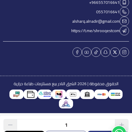
+966557016641
0557016641
alsharq.alnadir@gmail.com
https://t.me/shrooqestcom
الحقوق محفوظة | 2026
الشرق النادر بيع مستلزمات طباعة حرارية