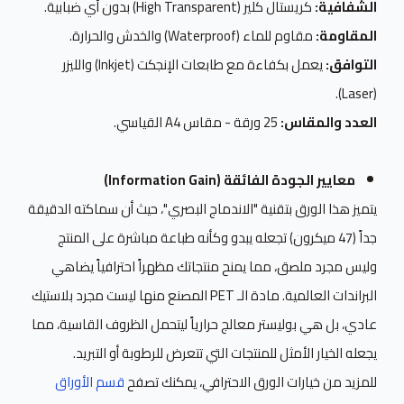
الشفافية:
كريستال كلير (High Transparent) بدون أي ضبابية.
المقاومة:
مقاوم للماء (Waterproof) والخدش والحرارة.
التوافق:
يعمل بكفاءة مع طابعات الإنجكت (Inkjet) والليزر
(Laser).
العدد والمقاس:
25 ورقة - مقاس A4 القياسي.
معايير الجودة الفائقة (Information Gain)
يتميز هذا الورق بتقنية "الاندماج البصري"، حيث أن سماكته الدقيقة
جداً (47 ميكرون) تجعله يبدو وكأنه طباعة مباشرة على المنتج
وليس مجرد ملصق، مما يمنح منتجاتك مظهراً احترافياً يضاهي
البراندات العالمية. مادة الـ PET المصنع منها ليست مجرد بلاستيك
عادي، بل هي بوليستر معالج حرارياً ليتحمل الظروف القاسية، مما
يجعله الخيار الأمثل للمنتجات التي تتعرض للرطوبة أو التبريد.
للمزيد من خيارات الورق الاحترافي، يمكنك تصفح
قسم الأوراق