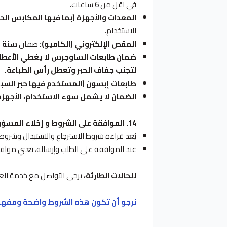
في اقل من 6 ساعات.
المعدات والأجهزة (بما فيها المكابس الحر
الاستخدام.
المقص الإلكتروني (الكاميو):
ضمان
سنة
ش
لتجنب جفاف الحبر وتعطل رأس الطباعة.
طابعات إبسون (المستخدم فيها حبر السبلميشن
الضمان لا يشمل سوء الاستخدام، الأجهزة
14. الموافقة على الشروط و إخلاء المسؤولية:
يُعد قراءة شروط الاسترجاع والاستبدال وشرو
عند الموافقة على الطلب وإرساله، تعني موا
للحالات الطارئة،
يرجى
التواصل مع خدمة العملا
نرجو أن تكون هذه الشروط واضحة ومفهومة.