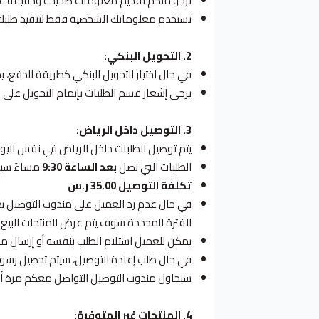
نرجو منكم تقديم معلومات صحيحة ودقيقة عند 
نستخدم معلوماتك الشخصية فقط لتنفيذ طلبك
2. التحويل البنكي:
في حال اختيار التحويل البنكي كطريقة للدفع، ي
يرجى إشعار قسم الطلبات بإتمام التحويل على ا
3. التوصيل داخل الرياض:
يتم توصيل الطلبات داخل الرياض في نفس اليوم
الطلبات التي تصل
بعد الساعة 9:30
مساءً سيتم
تكلفة التوصيل 35.00 ر.س
الفترة المحددة سوف يتم عرض المنتجات للبيع 
يمكن للعميل استلام الطلب بنفسه أو إرسال من
في حال طلب إعادة التوصيل، سيتم تحصيل رسو
سيحاول مندوب التوصيل التواصل معكم مرة أخرى خلال (3) أيام عمل لإعادة محا
4. المنتجات غير المتوفرة: