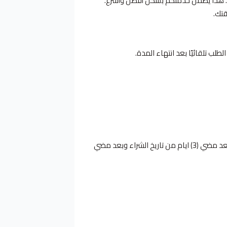
صل. هذا يضمن خدمتكم بشكل أفضل وأسرع.
تك.
طلب تلقائيًا بعد انتهاء المدة.
في حال عدم رد العميل على مندوب التوصيل بعد تحديد الموقع، سيتم إرجاع الطلب إلى مستودع المتجر، ويُعتبر الطلب ملغي بعد مضي (3) ايام من تاريخ الشراء وبعد مضي