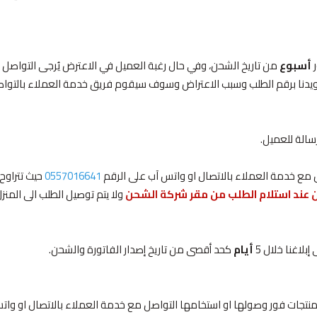
ر
أسبوع
من تاريخ الشحن، وفي حال رغبة العميل في الاعترض
يُرجى التواصل م
ويدنا برقم الطلب وسبب الاعتراض وسوف سيقوم فريق خدمة العملاء بالتو
سالة للعميل.
ل مع خدمة العملاء بالاتصال او واتس آب على الرقم
0557016641
حيث تتراوح
عند استلام الطلب من مقر شرك
ة الشحن
ولا يتم توصيل الطلب الى المنزل
لاغنا خلال 5
أيام
كحد أقصى من تاريخ إصدار الفاتورة والشحن.
لمنتجات فور وصولها او استخامها
التواصل مع خدمة العملاء بالاتصال او وات