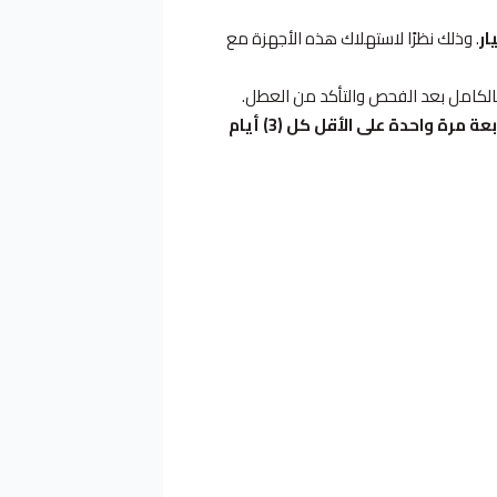
ار
. وذلك نظرًا لاستهلاك هذه الأجهزة مع
بالكامل بعد الفحص والتأكد من العطل.
ضمان طابعات الساوجرس لا يغطي الأعطال الناتجة عن عدم استخدام الطابعة لفترة طويلة. يُنصح بتشغيل الطابعة مرة واحدة على الأقل كل (3) أيام