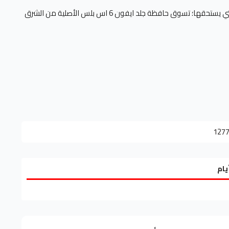
لا تترك هاتفك الثمين بدون الحماية التي يستحقها؛ تسوق حافظة جلد ايفون 6 اس بلس الأصلية من الشرق
127