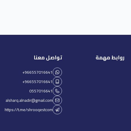
روابط مهمة
تواصل معنا
+966557016641
+966557016641
0557016641
alsharq.alnadir@gmail.com
https://t.me/shrooqestcom