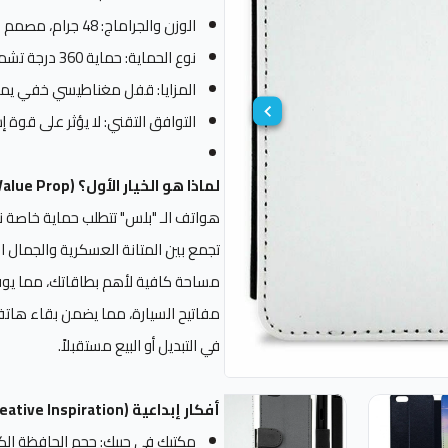
الوزن والجراماج: 48 جرام، مصمم ليوزع ثقل الهاتف الكبير بشكل مريح لليد.
نوع الحماية: حماية 360 درجة تشمل الشاشة والكاميرا الخلفية.
المزايا: قفل مغناطيسي خفي يمن
التوافق التقني: لا يؤثر على قوة 
لماذا هو الخيار الأول؟ (The Value Prop):
هواتف الـ "بلس" تتطلب حماية خاصة نظ
تجمع بين المتانة العسكرية والجمال 
مساحة كافية لأهم بطاقاتك، مما يوفر 
مفاتيح السيارة، مما يضمن بقاء هاتف
في التبديل أو البيع مستقبلاً.
أفكار إبداعية (Creative Inspiration):
مكتبك في جيبك: حجم الحافظة الك