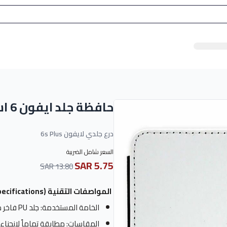
حافظة جلد ايفون 6 اس بلس
درع جلدي لايفون 6s Plus
السعر شامل الضريبة
5.75 SAR
13.80 SAR
المواصفات التقنية (Technical Specifications):
الخامة المستخدمة: جلد PU فاخر مع خياطة يدوية معززة عند الأطراف.
المقاسات: مطابقة تماماً لانحناءات هاتف e 6s Plus