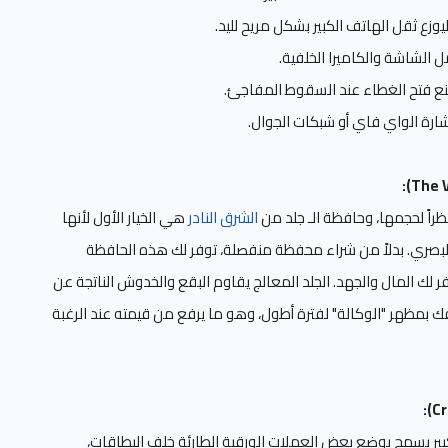
ع فتح الغطاء عند السقوط المفاجئ.
إشارة الواي فاي أو شبكات الجوال.
راً لحجمها، وحافظة الـ جلد من
الشرق النادر
هي الخيار الأول لأنها
البصري. بدلاً من شراء محفظة منفصلة، توفر لك هذه الحافظة
لك المال والجهد. الجلد المعالج يقاوم البقع والخدوش الناتجة عن
ك بمظهر "الوكالة" لفترة أطول، وهو ما يرفع من قيمته عند الرغبة
بير يسمح بوضع بعض العملات الورقية الطارئة خلف البطاقات،