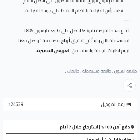
استخدم أنواع الورق المناسبة للحصول على أفضل النتائج.
نظف رأس الطباعة بانتظام للحفاظ على جودة الطباعة.
---
لا تدع هذه الفرصة تفوتك! احصل على طابعة ابسون L805
المستعملة الآن وابدأ في تحقيق
أرباح
مضاعفة. تواصل معنا
اليوم لطلبات الجملة واستفد من
العروض المميزة
.
طابعة ابسون ,
طابعة مستعملة ,
طابعات ,
رقم الموديل
124539
🔒 دفع آمن 100% | استرجاع خلال 7 أيام
يصلك خلال 2-4 أيام عمل