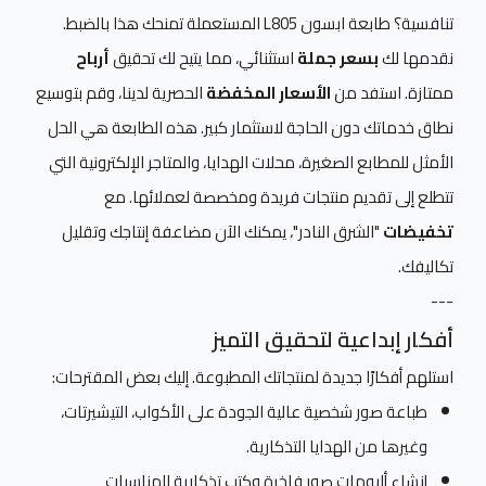
تنافسية؟ طابعة ابسون L805 المستعملة تمنحك هذا بالضبط.
نقدمها لك
بسعر جملة
استثنائي، مما يتيح لك تحقيق
أرباح
ممتازة. استفد من
الأسعار المخفضة
الحصرية لدينا، وقم بتوسيع
نطاق خدماتك دون الحاجة لاستثمار كبير. هذه الطابعة هي الحل
الأمثل للمطابع الصغيرة، محلات الهدايا، والمتاجر الإلكترونية التي
تتطلع إلى تقديم منتجات فريدة ومخصصة لعملائها. مع
تخفيضات
"الشرق النادر"، يمكنك الآن مضاعفة إنتاجك وتقليل
تكاليفك.
---
أفكار إبداعية لتحقيق التميز
استلهم أفكارًا جديدة لمنتجاتك المطبوعة. إليك بعض المقترحات:
طباعة صور شخصية عالية الجودة على الأكواب، التيشيرتات،
وغيرها من الهدايا التذكارية.
إنشاء ألبومات صور فاخرة وكتب تذكارية للمناسبات