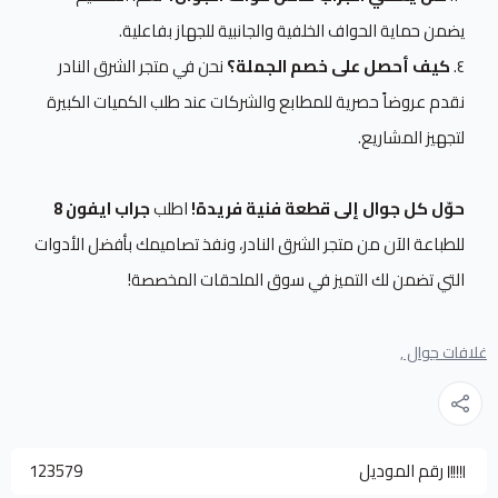
يضمن حماية الحواف الخلفية والجانبية للجهاز بفاعلية.
٤.
كيف أحصل على خصم الجملة؟
نحن في متجر الشرق النادر
نقدم عروضاً حصرية للمطابع والشركات عند طلب الكميات الكبيرة
لتجهيز المشاريع.
حوّل كل جوال إلى قطعة فنية فريدة!
اطلب
جراب ايفون 8
للطباعة الآن من متجر الشرق النادر، ونفذ تصاميمك بأفضل الأدوات
التي تضمن لك التميز في سوق الملحقات المخصصة!
غلافات جوال ,
رقم الموديل
123579