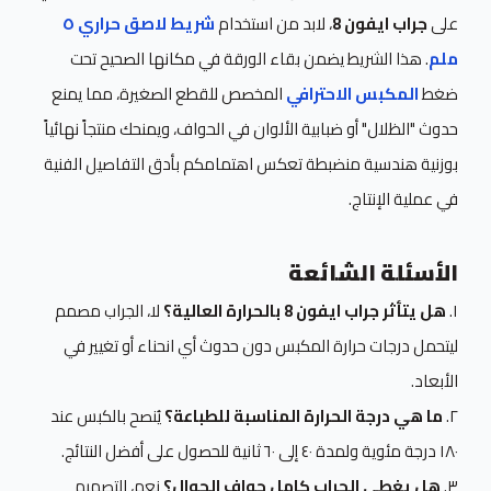
على
جراب ايفون 8
، لابد من استخدام
شريط لاصق حراري ٥
ملم
. هذا الشريط يضمن بقاء الورقة في مكانها الصحيح تحت
ضغط
المكبس الاحترافي
المخصص للقطع الصغيرة، مما يمنع
حدوث "الظلال" أو ضبابية الألوان في الحواف، ويمنحك منتجاً نهائياً
بوزنية هندسية منضبطة تعكس اهتمامكم بأدق التفاصيل الفنية
في عملية الإنتاج.
الأسئلة الشائعة
١.
هل يتأثر جراب ايفون 8 بالحرارة العالية؟
لا، الجراب مصمم
ليتحمل درجات حرارة المكبس دون حدوث أي انحناء أو تغيير في
الأبعاد.
٢.
ما هي درجة الحرارة المناسبة للطباعة؟
يُنصح بالكبس عند
١٨٠ درجة مئوية ولمدة ٤٠ إلى ٦٠ ثانية للحصول على أفضل النتائج.
٣.
هل يغطي الجراب كامل حواف الجوال؟
نعم، التصميم