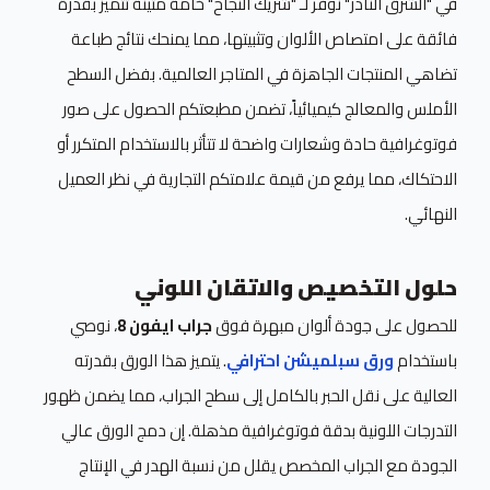
في "الشرق النادر" نوفر لـ "شريك النجاح" خامة متينة تتميز بقدرة
فائقة على امتصاص الألوان وتثبيتها، مما يمنحك نتائج طباعة
تضاهي المنتجات الجاهزة في المتاجر العالمية. بفضل السطح
الأملس والمعالج كيميائياً، تضمن مطبعتكم الحصول على صور
فوتوغرافية حادة وشعارات واضحة لا تتأثر بالاستخدام المتكرر أو
الاحتكاك، مما يرفع من قيمة علامتكم التجارية في نظر العميل
النهائي.
حلول التخصيص والاتقان اللوني
للحصول على جودة ألوان مبهرة فوق
جراب ايفون 8
، نوصي
باستخدام
ورق سبلميشن احترافي
. يتميز هذا الورق بقدرته
العالية على نقل الحبر بالكامل إلى سطح الجراب، مما يضمن ظهور
التدرجات اللونية بدقة فوتوغرافية مذهلة. إن دمج الورق عالي
الجودة مع الجراب المخصص يقلل من نسبة الهدر في الإنتاج