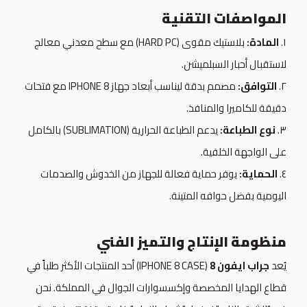
المواصفات التقنية
١.
المادة:
بلاستيك مقوى (HARD PC) مع سطح معدني معالج
لاستقبال أحبار السبلميشن.
٢.
التوافق:
مصمم بدقة ليناسب أبعاد جهاز IPHONE 8 مع فتحات
دقيقة للكاميرا والمنافذ.
٣.
نوع الطباعة:
يدعم الطباعة الحرارية (SUBLIMATION) بالكامل
على الواجهة الخلفية.
٤.
الحماية:
يوفر حماية فعالة للجهاز من الخدوش والصدمات
اليومية بفضل حوافه المتينة.
منظومة الإنتاج والتميز الفني
يُعد
جراب ايفون 8
(IPHONE 8 CASE) أحد المنتجات الأكثر طلباً في
قطاع الهدايا المخصصة وإكسسوارات الجوال في المملكة. نحن