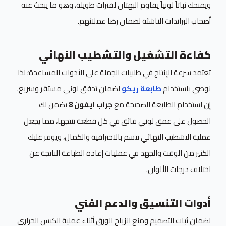
ويمنحك ثباتاً لونياً يقاوم البهتان لفترات طويلة، وهو ما يبحث عنه
أصحاب البراندات الناشئة لضمان رضا عملائهم.
كفاءة التشغيل والتشطيب النهائي
تعتمد سرعة الإنتاج في طلبيات الجملة على الأدوات المساعدة؛ لذا
نوصي باستخدام
طابعة ريكو
لضمان تدفق لوني مستقر وسريع.
إن استخدام الطابعة الصحيحة مع
جراب ايفون 8
يضمن لك
الحصول على عمق لوني فائق في كل قطعة تنتجها، مما يجعل
عملية التشطيب النهائي تتسم بالاحترافية والكمال، ويوفر عليك
الكثير من الوقت والجهد في عمليات إعادة الطباعة الناتجة عن
اختلاف درجات الألوان.
أدوات التنسيق والدعم الفني
لضمان ثبات التصميم ومنع انزياح الورق أثناء عملية الكبس الحراري