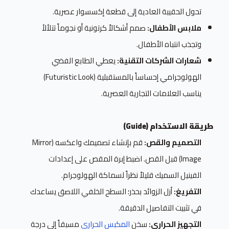
تحول الحقيبة العادية إلى قطعة إكسسوار عصرية.
ملابس الأطفال:
صمم أشكالاً كرتونية أو نجوماً تتلألأ
وتجذب انتباه الأطفال.
شعارات الشركات التقنية:
يعطي الطابع الفضي
الهولوجرامي إحساساً بالمستقبلية (Futuristic Look)
يناسب العلامات التجارية العصرية.
طريقة الاستخدام (Guide)
التصميم والقص:
قم بإنشاء تصميمك واعكسه (Mirror
Image) قبل القص. اضبط إبرة المقص على إعدادات
الفينيل السميك قليلاً نظراً لسماكة الهولوجرام.
التفريغ:
أزل الزوائد بحذر؛ السطح الخلفي اللاصق يساعدك
في تثبيت التفاصيل الدقيقة.
التجهيز الحراري:
سخن
المكبس الحراري
مسبقاً إلى درجة