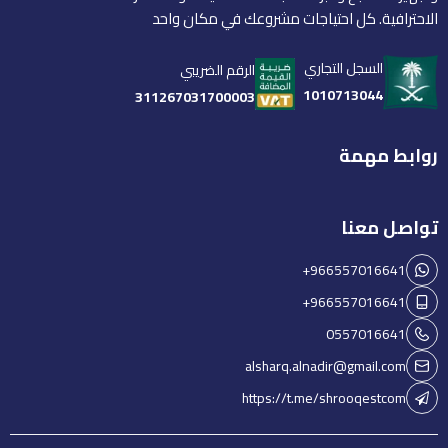
الاحترافية. كل احتياجات مشروعك في مكان واحد
السجل التجاري
الرقم الضريبي
1010713044
311267031700003
روابط مهمة
تواصل معنا
+966557016641
+966557016641
0557016641
alsharq.alnadir@gmail.com
https://t.me/shrooqestcom