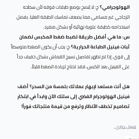
الهولوجرامي؟
ج: لا يُنصح بوضع طبقات فوقه لأن سطحه
الزجاجي غير مسامي مما يضعف تماسك الطبقة العليا. يفضل
استخدامه كطبقة علوية نهائية أو بشكل منفرد.
س: ما هي أفضل طريقة لضبط ضغط المكبس لضمان
ثبات فينيل الطباعة الحرارية؟
ج: يجب أن يكون الضغط متوسطاً
إلى قوي. إذا لم تظهر تفاصيل نسيج القماش بشكل خفيف جداً
على الفينيل بعد الكبس، فقد تحتاج لزيادة الضغط قليلاً.
هل أنت مستعد لإبهار عملائك بلمسة من السحر؟ أضف
فينيل الهولوجرام الفضي إلى سلتك الآن وابدأ في ابتكار
تصاميم تخطف الأنظار وترفع من قيمة منتجاتك فوراً!
فينيل حراري ,