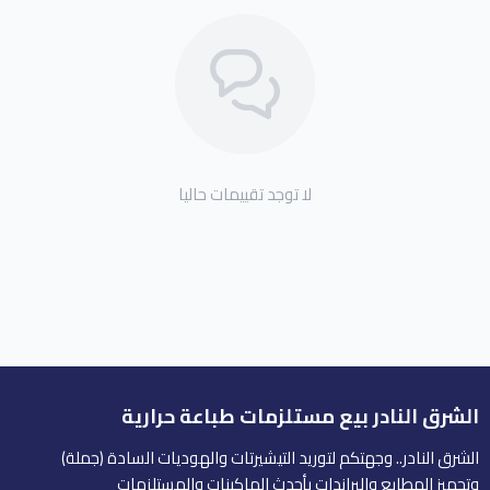
لا توجد تقييمات حاليا
الشرق النادر بيع مستلزمات طباعة حرارية
الشرق النادر.. وجهتكم لتوريد التيشيرتات والهوديات السادة (جملة)
وتجهيز المطابع والبراندات بأحدث الماكينات والمستلزمات