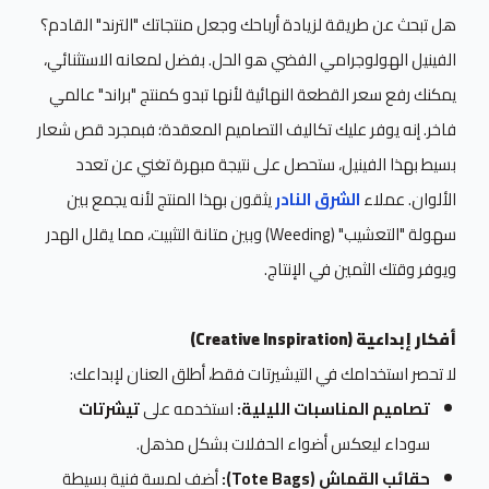
هل تبحث عن طريقة لزيادة أرباحك وجعل منتجاتك "الترند" القادم؟
الفينيل الهولوجرامي الفضي هو الحل. بفضل لمعانه الاستثنائي،
يمكنك رفع سعر القطعة النهائية لأنها تبدو كمنتج "براند" عالمي
فاخر. إنه يوفر عليك تكاليف التصاميم المعقدة؛ فبمجرد قص شعار
بسيط بهذا الفينيل، ستحصل على نتيجة مبهرة تغني عن تعدد
الألوان. عملاء
الشرق النادر
يثقون بهذا المنتج لأنه يجمع بين
سهولة "التعشيب" (Weeding) وبين متانة التثبيت، مما يقلل الهدر
ويوفر وقتك الثمين في الإنتاج.
أفكار إبداعية (Creative Inspiration)
لا تحصر استخدامك في التيشيرتات فقط، أطلق العنان لإبداعك:
تصاميم المناسبات الليلية:
استخدمه على
تيشرتات
سوداء ليعكس أضواء الحفلات بشكل مذهل.
حقائب القماش (Tote Bags):
أضف لمسة فنية بسيطة