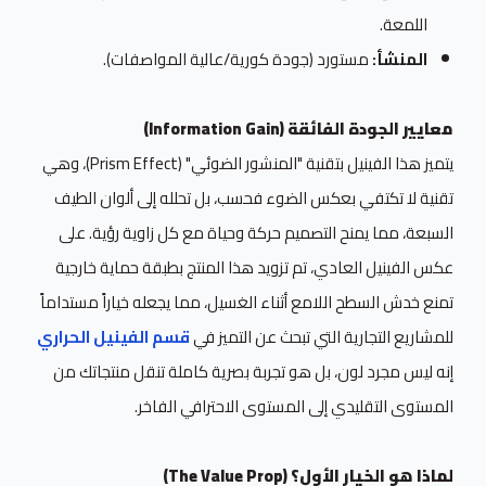
اللمعة.
المنشأ:
مستورد (جودة كورية/عالية المواصفات).
معايير الجودة الفائقة (Information Gain)
يتميز هذا الفينيل بتقنية "المنشور الضوئي" (Prism Effect)، وهي
تقنية لا تكتفي بعكس الضوء فحسب، بل تحلله إلى ألوان الطيف
السبعة، مما يمنح التصميم حركة وحياة مع كل زاوية رؤية. على
عكس الفينيل العادي، تم تزويد هذا المنتج بطبقة حماية خارجية
تمنع خدش السطح اللامع أثناء الغسيل، مما يجعله خياراً مستداماً
للمشاريع التجارية التي تبحث عن التميز في
قسم الفينيل الحراري
إنه ليس مجرد لون، بل هو تجربة بصرية كاملة تنقل منتجاتك من
المستوى التقليدي إلى المستوى الاحترافي الفاخر.
لماذا هو الخيار الأول؟ (The Value Prop)