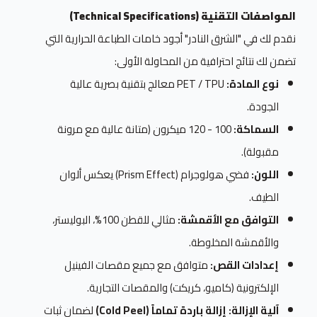
المواصفات التقنية (Technical Specifications)
نقدم لك في "الشرق النادر" أجود خامات الطباعة الحرارية التي
تضمن لك نتائج احترافية من المحاولة الأولى:
نوع المادة:
PET / TPU معالج بتقنية بصرية عالية
الجودة.
السماكة:
100 - 120 ميكرون (متانة عالية مع مرونة
مقبولة).
اللون:
فضي هولوجرام (Prism Effect) يعكس ألوان
الطيف.
التوافق مع الأقمشة:
مثالي للقطن 100%، البوليستر،
والأقمشة المخلوطة.
إعدادات القص:
متوافق مع جميع مقصات الفينيل
الإلكترونية (كاميو، كريكت) والمقصات التجارية.
آلية الإزالة:
إزالة باردة تماماً (Cold Peel)
لضمان ثبات