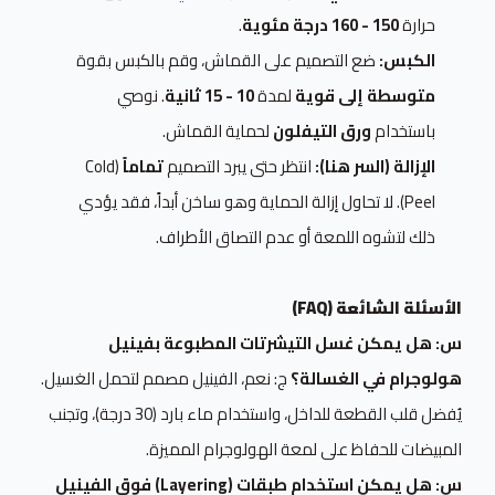
حرارة
150 - 160 درجة مئوية
.
الكبس:
ضع التصميم على القماش، وقم بالكبس بقوة
متوسطة إلى قوية
لمدة
10 - 15 ثانية
. نوصي
باستخدام
ورق التيفلون
لحماية القماش.
الإزالة (السر هنا):
انتظر حتى يبرد التصميم
تماماً
(Cold
Peel). لا تحاول إزالة الحماية وهو ساخن أبداً، فقد يؤدي
ذلك لتشوه اللمعة أو عدم التصاق الأطراف.
الأسئلة الشائعة (FAQ)
س: هل يمكن غسل التيشرتات المطبوعة بفينيل
هولوجرام في الغسالة؟
ج: نعم، الفينيل مصمم لتحمل الغسيل.
يُفضل قلب القطعة للداخل، واستخدام ماء بارد (30 درجة)، وتجنب
المبيضات للحفاظ على لمعة الهولوجرام المميزة.
س: هل يمكن استخدام طبقات (Layering) فوق الفينيل